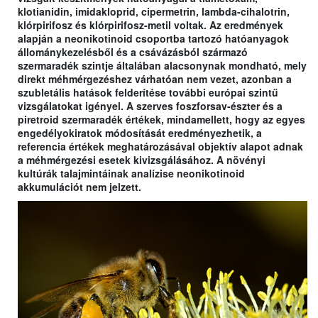
klotianidin, imidakloprid, cipermetrin, lambda-cihalotrin,
klórpirifosz és klórpirifosz-metil voltak. Az eredmények
alapján a neonikotinoid csoportba tartozó hatóanyagok
állománykezelésből és a csávázásból származó
szermaradék szintje általában alacsonynak mondható, mely
direkt méhmérgezéshez várhatóan nem vezet, azonban a
szubletális hatások felderítése további európai szintű
vizsgálatokat igényel. A szerves foszforsav-észter és a
piretroid szermaradék értékek, mindamellett, hogy az egyes
engedélyokiratok módosítását eredményezhetik, a
referencia értékek meghatározásával objektív alapot adnak
a méhmérgezési esetek kivizsgálásához. A növényi
kultúrák talajmintáinak analízise neonikotinoid
akkumulációt nem jelzett.