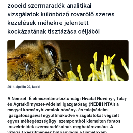
zoocid szermaradék-analitikai
vizsgálatok különböző rovarölő szeres
kezelések méhekre jelentett
kockázatának tisztázása céljából
2014. április 29, kedd
A Nemzeti Élelmiszerlánc-biztonsági Hivatal Növény-, Talaj-
és Agrárkörnyezet-védelmi Igazgatóság (NÉBIH NTAI) a
megyei kormányhivatalok növény- és talajvédelmi
igazgatóságaival együttműködve vizsgálatokat végzett
egyes méhegészségügyi szempontból kiemelten fontos
inszekticidek szermaradékainak meghatározására. A
vizsgált készítmények hatóanyagai a tiametoxám,