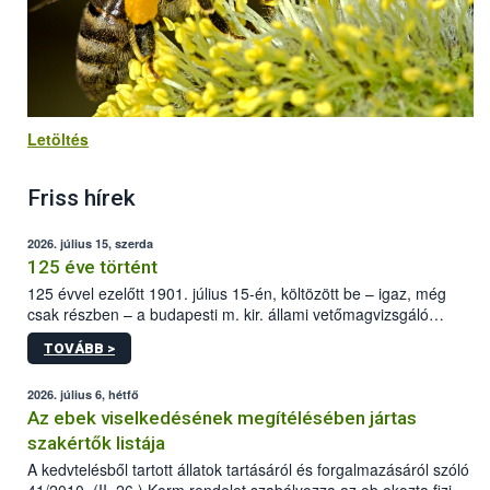
Letöltés
Friss hírek
2026. július 15, szerda
125 éve történt
125 évvel ezelőtt 1901. július 15-én, költözött be – igaz, még
csak részben – a budapesti m. kir. állami vetőmagvizsgáló
állomás a Kis Rókus utca 15. szám alatti, Czigler Győző által
TOVÁBB >
tervezett új épületébe.
2026. július 6, hétfő
Az ebek viselkedésének megítélésében jártas
szakértők listája
A kedvtelésből tartott állatok tartásáról és forgalmazásáról szóló