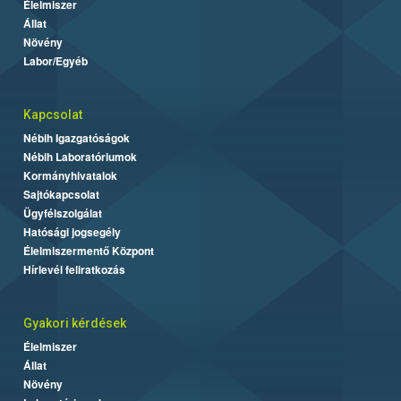
Élelmiszer
Állat
Növény
Labor/Egyéb
Kapcsolat
Nébih Igazgatóságok
Nébih Laboratóriumok
Kormányhivatalok
Sajtókapcsolat
Ügyfélszolgálat
Hatósági jogsegély
Élelmiszermentő Központ
Hírlevél feliratkozás
Gyakori kérdések
Élelmiszer
Állat
Növény