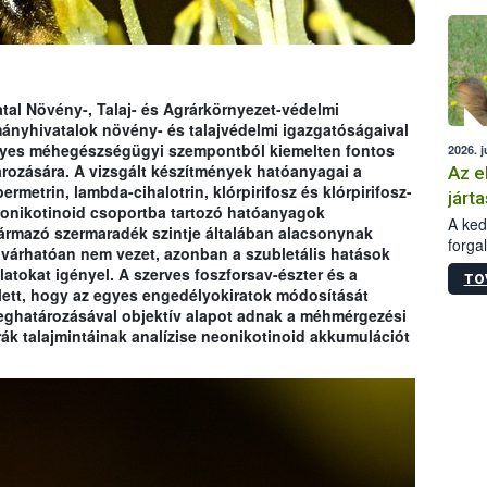
épüle
tal Növény-, Talaj- és Agrárkörnyezet-védelmi
ányhivatalok növény- és talajvédelmi igazgatóságaival
gyes méhegészségügyi szempontból kiemelten fontos
2026. j
rozására. A vizsgált készítmények hatóanyagai a
Az e
ermetrin, lambda-cihalotrin, klórpirifosz és klórpirifosz-
járta
eonikotinoid csoportba tartozó hatóanyagok
A kedv
ármazó szermaradék szintje általában alacsonynak
forga
árhatóan nem vezet, azonban a szubletális hatások
Korm.
latokat igényel. A szerves foszforsav-észter és a
TO
sérül
lett, hogy az egyes engedélyokiratok módosítását
felme
meghatározásával objektív alapot adnak a méhmérgezési
veszé
rák talajmintáinak analízise neonikotinoid akkumulációt
Ezen 
vonni
jártas