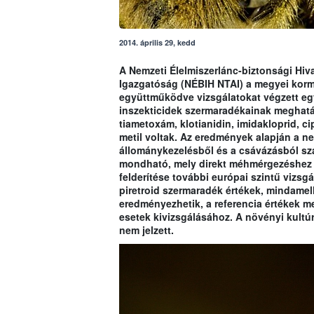
2014. április 29, kedd
A Nemzeti Élelmiszerlánc-biztonsági Hiva
Igazgatóság (NÉBIH NTAI) a megyei korm
együttműködve vizsgálatokat végzett e
inszekticidek szermaradékainak meghatá
tiametoxám, klotianidin, imidakloprid, cip
metil voltak. Az eredmények alapján a n
állománykezelésből és a csávázásból sz
mondható, mely direkt méhmérgezéshez v
felderítése további európai szintű vizsgá
piretroid szermaradék értékek, mindamel
eredményezhetik, a referencia értékek 
esetek kivizsgálásához. A növényi kultú
nem jelzett.