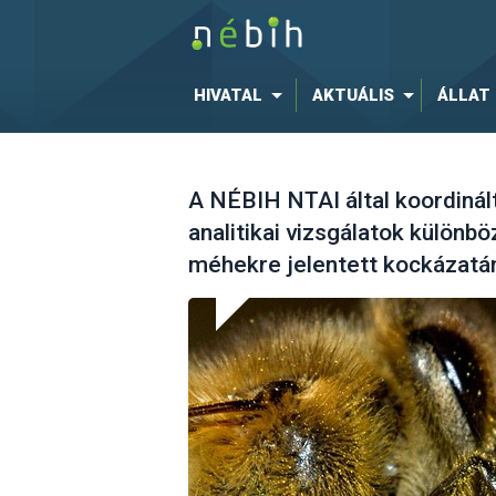
HIVATAL
AKTUÁLIS
ÁLLAT
A NÉBIH NTAI által koordinál
analitikai vizsgálatok különb
méhekre jelentett kockázatán