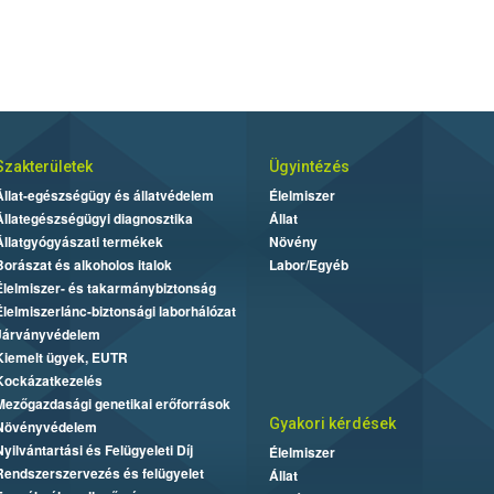
Szakterületek
Ügyintézés
Állat-egészségügy és állatvédelem
Élelmiszer
Állategészségügyi diagnosztika
Állat
Állatgyógyászati termékek
Növény
Borászat és alkoholos italok
Labor/Egyéb
Élelmiszer- és takarmánybiztonság
Élelmiszerlánc-biztonsági laborhálózat
Járványvédelem
Kiemelt ügyek, EUTR
Kockázatkezelés
Mezőgazdasági genetikai erőforrások
Gyakori kérdések
Növényvédelem
Nyilvántartási és Felügyeleti Díj
Élelmiszer
Rendszerszervezés és felügyelet
Állat