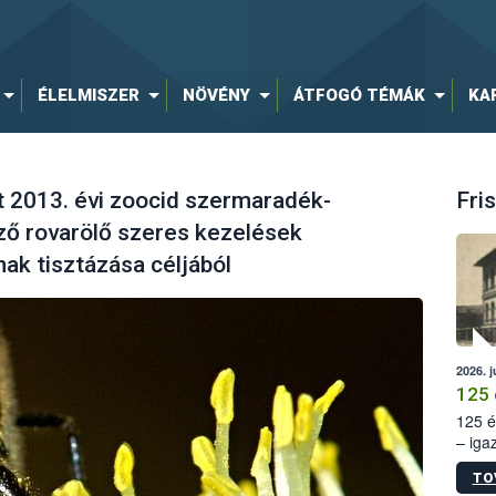
ÉLELMISZER
NÖVÉNY
ÁTFOGÓ TÉMÁK
KA
t 2013. évi zoocid szermaradék-
Fris
öző rovarölő szeres kezelések
ak tisztázása céljából
2026. j
125 
125 é
– iga
állam
TO
15. sz