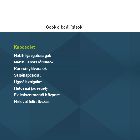
Cookie beállítások
Kapcsolat
Nébih Igazgatóságok
Nébih Laboratóriumok
Kormányhivatalok
Sajtókapcsolat
Ügyfélszolgálat
Hatósági jogsegély
Élelmiszermentő Központ
Hírlevél feliratkozás