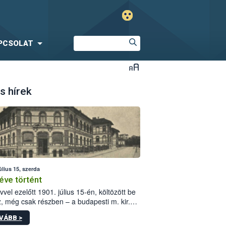
PCSOLAT
s hírek
úlius 15, szerda
éve történt
vvel ezelőtt 1901. július 15-én, költözött be
z, még csak részben – a budapesti m. kir.
i vetőmagvizsgáló állomás a Kis Rókus utca
VÁBB >
ám alatti, Czigler Győző által tervezett új