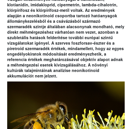
klotianidin, imidakloprid, cipermetrin, lambda-cihalotrin,
klórpirifosz és klórpirifosz-metil voltak. Az eredmények
alapján a neonikotinoid csoportba tartozó hatóanyagok
állománykezelésből és a csávázásból származó
szermaradék szintje általában alacsonynak mondható, mely
direkt méhmérgezéshez várhatóan nem vezet, azonban a
szubletális hatások felderítése további európai szintű
vizsgálatokat igényel. A szerves foszforsav-észter és a
piretroid szermaradék értékek, mindamellett, hogy az egyes
engedélyokiratok módosítását eredményezhetik, a
referencia értékek meghatározásával objektív alapot adnak
a méhmérgezési esetek kivizsgálásához. A növényi
kultúrák talajmintáinak analízise neonikotinoid
akkumulációt nem jelzett.