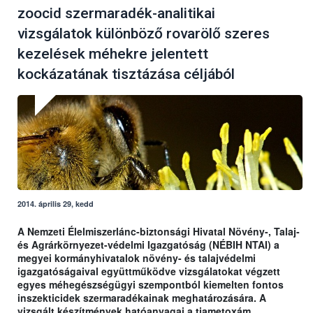
zoocid szermaradék-analitikai
vizsgálatok különböző rovarölő szeres
kezelések méhekre jelentett
kockázatának tisztázása céljából
2014. április 29, kedd
A Nemzeti Élelmiszerlánc-biztonsági Hivatal Növény-, Talaj-
és Agrárkörnyezet-védelmi Igazgatóság (NÉBIH NTAI) a
megyei kormányhivatalok növény- és talajvédelmi
igazgatóságaival együttműködve vizsgálatokat végzett
egyes méhegészségügyi szempontból kiemelten fontos
inszekticidek szermaradékainak meghatározására. A
vizsgált készítmények hatóanyagai a tiametoxám,