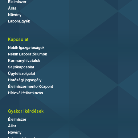
Élelmiszer
Állat
Növény
Labor/Egyéb
Kapcsolat
Nébih Igazgatóságok
Nébih Laboratóriumok
Kormányhivatalok
Sajtókapcsolat
Ügyfélszolgálat
Hatósági jogsegély
Élelmiszermentő Központ
Hírlevél feliratkozás
Gyakori kérdések
Élelmiszer
Állat
Növény