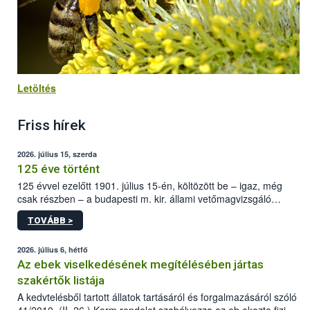
Letöltés
Friss hírek
2026. július 15, szerda
125 éve történt
125 évvel ezelőtt 1901. július 15-én, költözött be – igaz, még
csak részben – a budapesti m. kir. állami vetőmagvizsgáló
állomás a Kis Rókus utca 15. szám alatti, Czigler Győző által
TOVÁBB >
tervezett új épületébe.
2026. július 6, hétfő
Az ebek viselkedésének megítélésében jártas
szakértők listája
A kedvtelésből tartott állatok tartásáról és forgalmazásáról szóló