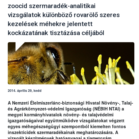
zoocid szermaradék-analitikai
vizsgálatok különböző rovarölő szeres
kezelések méhekre jelentett
kockázatának tisztázása céljából
2014. április 29, kedd
A Nemzeti Élelmiszerlánc-biztonsági Hivatal Növény-, Talaj-
és Agrárkörnyezet-védelmi Igazgatóság (NÉBIH NTAI) a
megyei kormányhivatalok növény- és talajvédelmi
igazgatóságaival együttműködve vizsgálatokat végzett
egyes méhegészségügyi szempontból kiemelten fontos
inszekticidek szermaradékainak meghatározására. A
vizsgált készítmények hatóanyagai a tiametoxám,