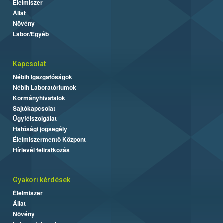
Élelmiszer
Állat
Növény
Labor/Egyéb
Kapcsolat
Nébih Igazgatóságok
Nébih Laboratóriumok
Kormányhivatalok
Sajtókapcsolat
Ügyfélszolgálat
Hatósági jogsegély
Élelmiszermentő Központ
Hírlevél feliratkozás
Gyakori kérdések
Élelmiszer
Állat
Növény