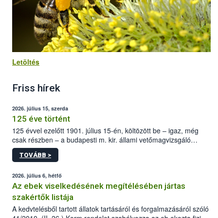
Letöltés
Friss hírek
2026. július 15, szerda
125 éve történt
125 évvel ezelőtt 1901. július 15-én, költözött be – igaz, még
csak részben – a budapesti m. kir. állami vetőmagvizsgáló
állomás a Kis Rókus utca 15. szám alatti, Czigler Győző által
TOVÁBB >
tervezett új épületébe.
2026. július 6, hétfő
Az ebek viselkedésének megítélésében jártas
szakértők listája
A kedvtelésből tartott állatok tartásáról és forgalmazásáról szóló