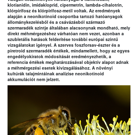
klotianidin, imidakloprid, cipermetrin, lambda-cihalotrin,
klórpirifosz és klórpirifosz-metil voltak. Az eredmények
alapján a neonikotinoid csoportba tartozó hatóanyagok
állománykezelésből és a csávázásból származó
szermaradék szintje általában alacsonynak mondható, mely
direkt méhmérgezéshez várhatóan nem vezet, azonban a
szubletális hatások felderítése további európai szintű
vizsgálatokat igényel. A szerves foszforsav-észter és a
piretroid szermaradék értékek, mindamellett, hogy az egyes
engedélyokiratok módosítását eredményezhetik, a
referencia értékek meghatározásával objektív alapot adnak
a méhmérgezési esetek kivizsgálásához. A növényi
kultúrák talajmintáinak analízise neonikotinoid
akkumulációt nem jelzett.