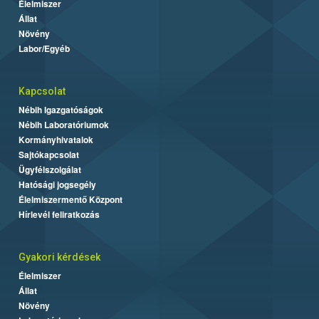
Élelmiszer
Állat
Növény
Labor/Egyéb
Kapcsolat
Nébih Igazgatóságok
Nébih Laboratóriumok
Kormányhivatalok
Sajtókapcsolat
Ügyfélszolgálat
Hatósági jogsegély
Élelmiszermentő Központ
Hírlevél feliratkozás
Gyakori kérdések
Élelmiszer
Állat
Növény