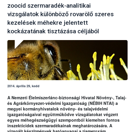
zoocid szermaradék-analitikai
vizsgálatok különböző rovarölő szeres
kezelések méhekre jelentett
kockázatának tisztázása céljából
2014. április 29, kedd
A Nemzeti Élelmiszerlánc-biztonsági Hivatal Növény-, Talaj-
és Agrárkörnyezet-védelmi Igazgatóság (NÉBIH NTAI) a
megyei kormányhivatalok növény- és talajvédelmi
igazgatóságaival együttműködve vizsgálatokat végzett
egyes méhegészségügyi szempontból kiemelten fontos
inszekticidek szermaradékainak meghatározására. A
vizsgált készítmények hatóanyagai a tiametoxám,