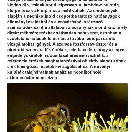
klotianidin, imidakloprid, cipermetrin, lambda-cihalotrin,
klórpirifosz és klórpirifosz-metil voltak. Az eredmények
alapján a neonikotinoid csoportba tartozó hatóanyagok
állománykezelésből és a csávázásból származó
szermaradék szintje általában alacsonynak mondható, mely
direkt méhmérgezéshez várhatóan nem vezet, azonban a
szubletális hatások felderítése további európai szintű
vizsgálatokat igényel. A szerves foszforsav-észter és a
piretroid szermaradék értékek, mindamellett, hogy az egyes
engedélyokiratok módosítását eredményezhetik, a
referencia értékek meghatározásával objektív alapot adnak
a méhmérgezési esetek kivizsgálásához. A növényi
kultúrák talajmintáinak analízise neonikotinoid
akkumulációt nem jelzett.