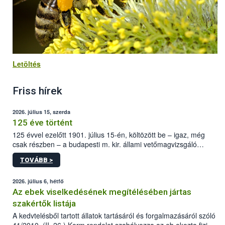
Letöltés
Friss hírek
2026. július 15, szerda
125 éve történt
125 évvel ezelőtt 1901. július 15-én, költözött be – igaz, még
csak részben – a budapesti m. kir. állami vetőmagvizsgáló
állomás a Kis Rókus utca 15. szám alatti, Czigler Győző által
TOVÁBB >
tervezett új épületébe.
2026. július 6, hétfő
Az ebek viselkedésének megítélésében jártas
szakértők listája
A kedvtelésből tartott állatok tartásáról és forgalmazásáról szóló