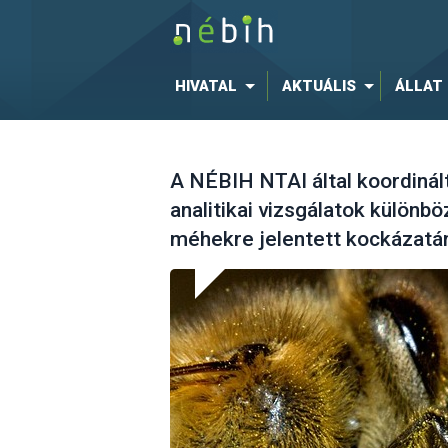
HIVATAL
AKTUÁLIS
ÁLLAT
A NÉBIH NTAI által koordinál
analitikai vizsgálatok különb
méhekre jelentett kockázatán