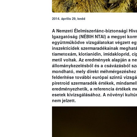
2014. április 29, kedd
A Nemzeti Élelmiszerlánc-biztonsági Hiva
Igazgatóság (NÉBIH NTAI) a megyei korm
együttműködve vizsgálatokat végzett e
inszekticidek szermaradékainak meghatá
tiametoxám, klotianidin, imidakloprid, cip
metil voltak. Az eredmények alapján a n
állománykezelésből és a csávázásból sz
mondható, mely direkt méhmérgezéshez v
felderítése további európai szintű vizsgá
piretroid szermaradék értékek, mindamel
eredményezhetik, a referencia értékek 
esetek kivizsgálásához. A növényi kultú
nem jelzett.