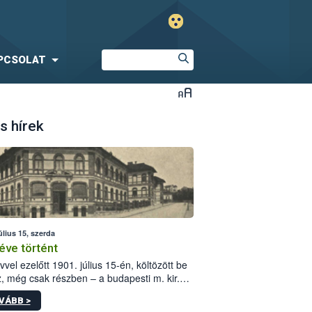
PCSOLAT
s hírek
úlius 15, szerda
éve történt
vvel ezelőtt 1901. július 15-én, költözött be
z, még csak részben – a budapesti m. kir.
i vetőmagvizsgáló állomás a Kis Rókus utca
VÁBB >
ám alatti, Czigler Győző által tervezett új