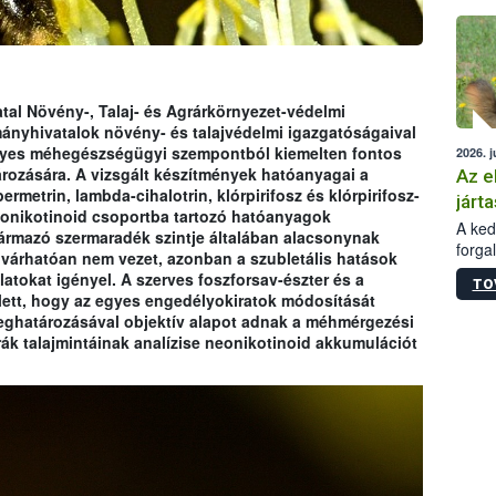
épüle
tal Növény-, Talaj- és Agrárkörnyezet-védelmi
ányhivatalok növény- és talajvédelmi igazgatóságaival
gyes méhegészségügyi szempontból kiemelten fontos
2026. j
rozására. A vizsgált készítmények hatóanyagai a
Az e
ermetrin, lambda-cihalotrin, klórpirifosz és klórpirifosz-
járta
eonikotinoid csoportba tartozó hatóanyagok
A kedv
ármazó szermaradék szintje általában alacsonynak
forga
árhatóan nem vezet, azonban a szubletális hatások
Korm.
latokat igényel. A szerves foszforsav-észter és a
TO
sérül
lett, hogy az egyes engedélyokiratok módosítását
felme
meghatározásával objektív alapot adnak a méhmérgezési
veszé
rák talajmintáinak analízise neonikotinoid akkumulációt
Ezen 
vonni
jártas