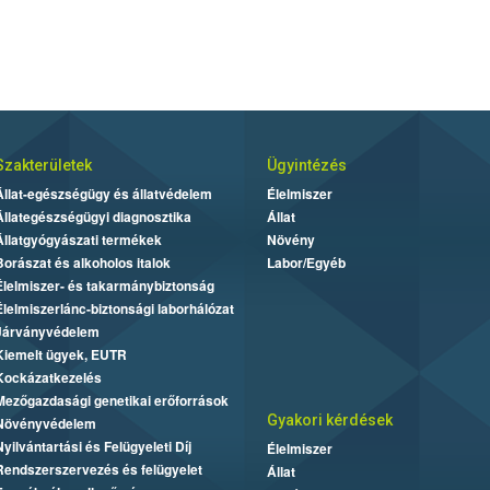
Szakterületek
Ügyintézés
Állat-egészségügy és állatvédelem
Élelmiszer
Állategészségügyi diagnosztika
Állat
Állatgyógyászati termékek
Növény
Borászat és alkoholos italok
Labor/Egyéb
Élelmiszer- és takarmánybiztonság
Élelmiszerlánc-biztonsági laborhálózat
Járványvédelem
Kiemelt ügyek, EUTR
Kockázatkezelés
Mezőgazdasági genetikai erőforrások
Gyakori kérdések
Növényvédelem
Nyilvántartási és Felügyeleti Díj
Élelmiszer
Rendszerszervezés és felügyelet
Állat