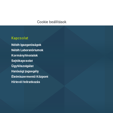
Cookie beállítások
Kapcsolat
Nébih Igazgatóságok
Nébih Laboratóriumok
Kormányhivatalok
Sajtókapcsolat
Ügyfélszolgálat
Hatósági jogsegély
Élelmiszermentő Központ
Hírlevél feliratkozás