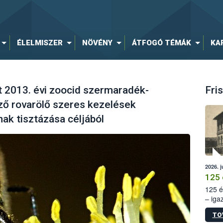
ÉLELMISZER
NÖVÉNY
ÁTFOGÓ TÉMÁK
KA
t 2013. évi zoocid szermaradék-
Fris
öző rovarölő szeres kezelések
ak tisztázása céljából
2026. j
125 
125 é
– iga
állam
TO
15. sz