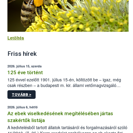
Letöltés
Friss hírek
2026. július 15, szerda
125 éve történt
125 évvel ezelőtt 1901. július 15-én, költözött be – igaz, még
csak részben – a budapesti m. kir. állami vetőmagvizsgáló
állomás a Kis Rókus utca 15. szám alatti, Czigler Győző által
TOVÁBB >
tervezett új épületébe.
2026. július 6, hétfő
Az ebek viselkedésének megítélésében jártas
szakértők listája
A kedvtelésből tartott állatok tartásáról és forgalmazásáról szóló