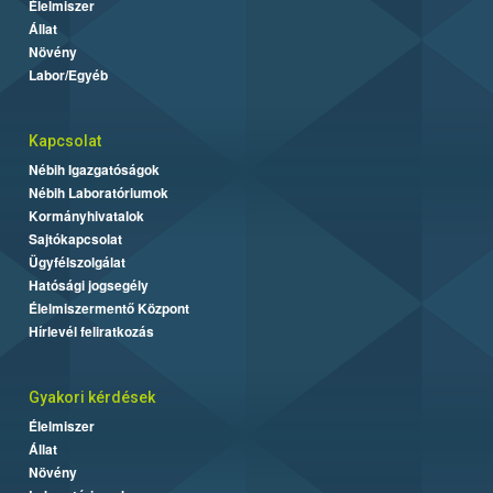
Élelmiszer
Állat
Növény
Labor/Egyéb
Kapcsolat
Nébih Igazgatóságok
Nébih Laboratóriumok
Kormányhivatalok
Sajtókapcsolat
Ügyfélszolgálat
Hatósági jogsegély
Élelmiszermentő Központ
Hírlevél feliratkozás
Gyakori kérdések
Élelmiszer
Állat
Növény