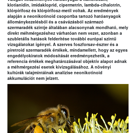
klotianidin, imidakloprid, cipermetrin, lambda-cihalotrin,
klórpirifosz és klórpirifosz-metil voltak. Az eredmények
alapján a neonikotinoid csoportba tartozó hatóanyagok
állománykezelésből és a csávázásból származó
szermaradék szintje általában alacsonynak mondható, mely
direkt méhmérgezéshez várhatóan nem vezet, azonban a
szubletális hatások felderítése további európai szintű
vizsgálatokat igényel. A szerves foszforsav-észter és a
piretroid szermaradék értékek, mindamellett, hogy az egyes
engedélyokiratok módosítását eredményezhetik, a
referencia értékek meghatározásával objektív alapot adnak
a méhmérgezési esetek kivizsgálásához. A növényi
kultúrák talajmintáinak analízise neonikotinoid
akkumulációt nem jelzett.