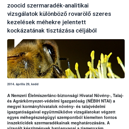
zoocid szermaradék-analitikai
vizsgálatok különböző rovarölő szeres
kezelések méhekre jelentett
kockázatának tisztázása céljából
2014. április 29, kedd
A Nemzeti Élelmiszerlánc-biztonsági Hivatal Növény-, Talaj-
és Agrárkörnyezet-védelmi Igazgatóság (NÉBIH NTAI) a
megyei kormányhivatalok növény- és talajvédelmi
igazgatóságaival együttműködve vizsgálatokat végzett
egyes méhegészségügyi szempontból kiemelten fontos
inszekticidek szermaradékainak meghatározására. A
vizsgált készítmények hatóanyagai a tiametoxám,