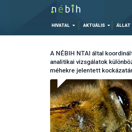
HIVATAL
AKTUÁLIS
ÁLLAT
A NÉBIH NTAI által koordinál
analitikai vizsgálatok különb
méhekre jelentett kockázatán