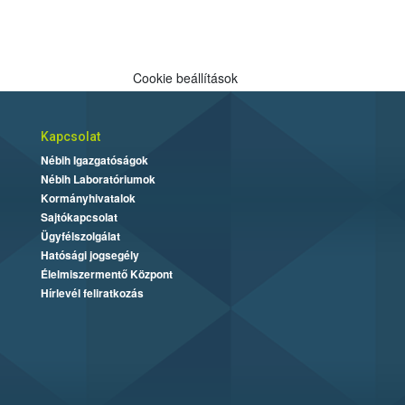
Cookie beállítások
Kapcsolat
Nébih Igazgatóságok
Nébih Laboratóriumok
Kormányhivatalok
Sajtókapcsolat
Ügyfélszolgálat
Hatósági jogsegély
Élelmiszermentő Központ
Hírlevél feliratkozás