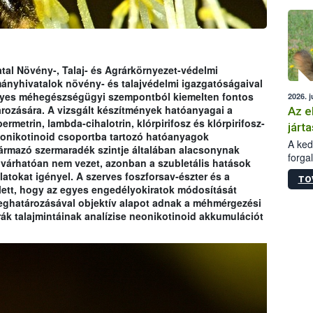
épüle
tal Növény-, Talaj- és Agrárkörnyezet-védelmi
ányhivatalok növény- és talajvédelmi igazgatóságaival
gyes méhegészségügyi szempontból kiemelten fontos
2026. j
rozására. A vizsgált készítmények hatóanyagai a
Az e
ermetrin, lambda-cihalotrin, klórpirifosz és klórpirifosz-
járta
eonikotinoid csoportba tartozó hatóanyagok
A kedv
ármazó szermaradék szintje általában alacsonynak
forga
árhatóan nem vezet, azonban a szubletális hatások
Korm.
latokat igényel. A szerves foszforsav-észter és a
TO
sérül
lett, hogy az egyes engedélyokiratok módosítását
felme
meghatározásával objektív alapot adnak a méhmérgezési
veszé
rák talajmintáinak analízise neonikotinoid akkumulációt
Ezen 
vonni
jártas