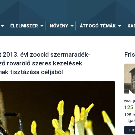
ÉLELMISZER
NÖVÉNY
ÁTFOGÓ TÉMÁK
KA
t 2013. évi zoocid szermaradék-
Fris
öző rovarölő szeres kezelések
ak tisztázása céljából
2026. j
125 
125 é
– iga
állam
TO
15. sz