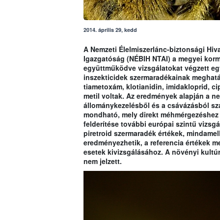
2014. április 29, kedd
A Nemzeti Élelmiszerlánc-biztonsági Hiva
Igazgatóság (NÉBIH NTAI) a megyei korm
együttműködve vizsgálatokat végzett e
inszekticidek szermaradékainak meghatá
tiametoxám, klotianidin, imidakloprid, cip
metil voltak. Az eredmények alapján a n
állománykezelésből és a csávázásból sz
mondható, mely direkt méhmérgezéshez v
felderítése további európai szintű vizsgá
piretroid szermaradék értékek, mindamel
eredményezhetik, a referencia értékek 
esetek kivizsgálásához. A növényi kultú
nem jelzett.