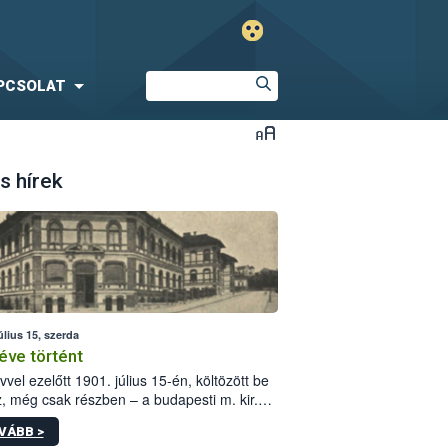
PCSOLAT
s hírek
úlius 15, szerda
éve történt
vvel ezelőtt 1901. július 15-én, költözött be
z, még csak részben – a budapesti m. kir.
i vetőmagvizsgáló állomás a Kis Rókus utca
VÁBB >
ám alatti, Czigler Győző által tervezett új