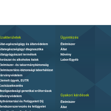
Szakterületek
Ügyintézés
Állat-egészségügy és állatvédelem
Élelmiszer
Állategészségügyi diagnosztika
Állat
Állatgyógyászati termékek
Növény
Borászat és alkoholos italok
Labor/Egyéb
Élelmiszer- és takarmánybiztonság
Élelmiszerlánc-biztonsági laborhálózat
Járványvédelem
Kiemelt ügyek, EUTR
Kockázatkezelés
Mezőgazdasági genetikai erőforrások
Gyakori kérdések
Növényvédelem
Nyilvántartási és Felügyeleti Díj
Élelmiszer
Rendszerszervezés és felügyelet
Állat