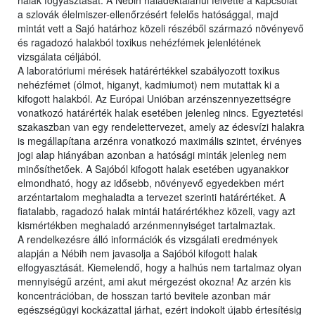
halak fogyasztását. A Nébih haladéktalanul felvette a kapcsolat
a szlovák élelmiszer-ellenőrzésért felelős hatósággal, majd
mintát vett a Sajó határhoz közeli részéből származó növényevő
és ragadozó halakból toxikus nehézfémek jelenlétének
vizsgálata céljából.
A laboratóriumi mérések határértékkel szabályozott toxikus
nehézfémet (ólmot, higanyt, kadmiumot) nem mutattak ki a
kifogott halakból. Az Európai Unióban arzénszennyezettségre
vonatkozó határérték halak esetében jelenleg nincs. Egyeztetési
szakaszban van egy rendelettervezet, amely az édesvízi halakra
is megállapítana arzénra vonatkozó maximális szintet, érvényes
jogi alap hiányában azonban a hatósági minták jelenleg nem
minősíthetőek. A Sajóból kifogott halak esetében ugyanakkor
elmondható, hogy az idősebb, növényevő egyedekben mért
arzéntartalom meghaladta a tervezet szerinti határértéket. A
fiatalabb, ragadozó halak mintái határértékhez közeli, vagy azt
kismértékben meghaladó arzénmennyiséget tartalmaztak.
A rendelkezésre álló információk és vizsgálati eredmények
alapján a Nébih nem javasolja a Sajóból kifogott halak
elfogyasztását. Kiemelendő, hogy a halhús nem tartalmaz olyan
mennyiségű arzént, ami akut mérgezést okozna! Az arzén kis
koncentrációban, de hosszan tartó bevitele azonban már
egészségügyi kockázattal járhat, ezért indokolt újabb értesítésig