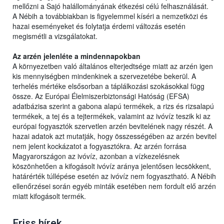
mellőzni a Sajó halállományának étkezési célú felhasználását.
A Nébih a továbbiakban is figyelemmel kíséri a nemzetközi és
hazai eseményeket és folytatja érdemi változás esetén
megismétli a vizsgálatokat.
Az arzén jelenléte a mindennapokban
A környezetben való általános elterjedtsége miatt az arzén igen
kis mennyiségben mindenkinek a szervezetébe bekerül. A
terhelés mértéke elsősorban a táplálkozási szokásokkal függ
össze. Az Európai Élelmiszerbiztonsági Hatóság (EFSA)
adatbázisa szerint a gabona alapú termékek, a rizs és rizsalapú
termékek, a tej és a tejtermékek, valamint az ivóvíz teszik ki az
európai fogyasztók szervetlen arzén bevitelének nagy részét. A
hazai adatok azt mutatják, hogy összességében az arzén bevitel
nem jelent kockázatot a fogyasztókra. Az arzén forrása
Magyarországon az ivóvíz, azonban a vízkezelésnek
köszönhetően a kifogásolt ivóvíz aránya jelentősen lecsökkent,
határérték túllépése esetén az ivóvíz nem fogyasztható. A Nébih
ellenőrzései során egyéb minták esetében nem fordult elő arzén
miatt kifogásolt termék.
Friss hírek