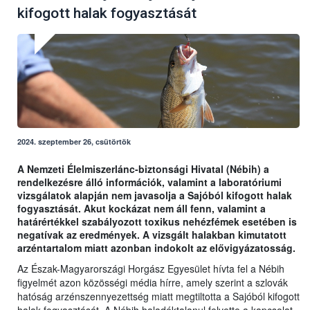
kifogott halak fogyasztását
2024. szeptember 26, csütörtök
A Nemzeti Élelmiszerlánc-biztonsági Hivatal (Nébih) a
rendelkezésre álló információk, valamint a laboratóriumi
vizsgálatok alapján nem javasolja a Sajóból kifogott halak
fogyasztását. Akut kockázat nem áll fenn, valamint a
határértékkel szabályozott toxikus nehézfémek esetében is
negatívak az eredmények. A vizsgált halakban kimutatott
arzéntartalom miatt azonban indokolt az elővigyázatosság.
Az Észak-Magyarországi Horgász Egyesület hívta fel a Nébih
figyelmét azon közösségi média hírre, amely szerint a szlovák
hatóság arzénszennyezettség miatt megtiltotta a Sajóból kifogott