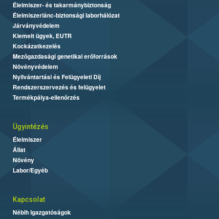
Élelmiszer- és takarmánybiztonság
Élelmiszerlánc-biztonsági laborhálózat
Járványvédelem
Kiemelt ügyek, EUTR
Kockázatkezelés
Mezőgazdasági genetikai erőforrások
Növényvédelem
Nyilvántartási és Felügyeleti Díj
Rendszerszervezés és felügyelet
Termékpálya-ellenőrzés
Ügyintézés
Élelmiszer
Állat
Növény
Labor/Egyéb
Kapcsolat
Nébih Igazgatóságok