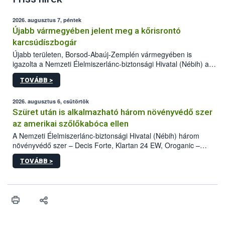
2026. augusztus 7, péntek
Újabb vármegyében jelent meg a kőrisrontó
karcsúdíszbogár
Újabb területen, Borsod-Abaúj-Zemplén vármegyében is
igazolta a Nemzeti Élelmiszerlánc-biztonsági Hivatal (Nébih) a
kőrisrontó karcsúdíszbogár (Agrilus planipennis) jelenlétét. A
TOVÁBB >
kártevőt nem csak színcsapdában találták meg, de már fertőzött
fában is azonosították. A növényvédelmi szakemberek folytatják
az intenzív felderítést, emellett az intézkedéseket a szlovák
2026. augusztus 6, csütörtök
hatósággal is összehangolják a terjedés megállítása érdekében.
Szüret után is alkalmazható három növényvédő szer
az amerikai szőlőkabóca ellen
A Nemzeti Élelmiszerlánc-biztonsági Hivatal (Nébih) három
növényvédő szer – Decis Forte, Klartan 24 EW, Oroganic –
engedélyokiratát módosította, így azok a szüretet követően,
TOVÁBB >
egészen a vesszőérettség (BBCH 91) stádiumáig
felhasználhatóak a szőlőben. A kiterjesztések célja, hogy a korai
érésű szőlőkben is legyen lehetőség a károsító elleni további
védekezésre. Az Oroganic készítmény kis kiszerelésben kiskerti
felhasználók számára is elérhető és ökológiai termesztésben is
engedélyezett.