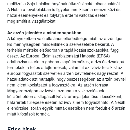
mellőzni a Sajó halállományának étkezési célú felhasználását.
A Nébih a továbbiakban is figyelemmel kíséri a nemzetközi és
hazai eseményeket és folytatja érdemi változás esetén
megismétli a vizsgálatokat.
Az arzén jelenléte a mindennapokban
A környezetben való általános elterjedtsége miatt az arzén igen
kis mennyiségben mindenkinek a szervezetébe bekerül. A
terhelés mértéke elsősorban a táplálkozási szokásokkal függ
össze. Az Európai Élelmiszerbiztonsági Hatóság (EFSA)
adatbázisa szerint a gabona alapú termékek, a rizs és rizsalapú
termékek, a tej és a tejtermékek, valamint az ivóvíz teszik ki az
európai fogyasztók szervetlen arzén bevitelének nagy részét. A
hazai adatok azt mutatják, hogy összességében az arzén bevitel
nem jelent kockázatot a fogyasztókra. Az arzén forrása
Magyarországon az ivóvíz, azonban a vízkezelésnek
köszönhetően a kifogásolt ivóvíz aránya jelentősen lecsökkent,
határérték túllépése esetén az ivóvíz nem fogyasztható. A Nébih
ellenőrzései során egyéb minták esetében nem fordult elő arzén
miatt kifogásolt termék.
Friss hírek