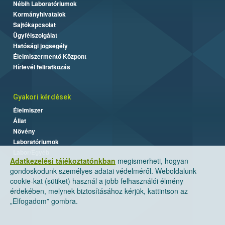
Nébih Laboratóriumok
Kormányhivatalok
Sajtókapcsolat
Ügyfélszolgálat
Hatósági jogsegély
Élelmiszermentő Központ
Hírlevél feliratkozás
Gyakori kérdések
Élelmiszer
Állat
Növény
Laboratóriumok
Labor/Egyéb
Adatkezelési tájékoztatónkban
megismerheti, hogyan
gondoskodunk személyes adatai védelméről. Weboldalunk
cookie-kat (sütiket) használ a jobb felhasználói élmény
érdekében, melynek biztosításához kérjük, kattintson az
„Elfogadom” gombra.