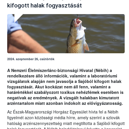
kifogott halak fogyasztását
2024. szeptember 26, csütörtök
A Nemzeti Élelmiszerlánc-biztonsági Hivatal (Nébih) a
rendelkezésre álló információk, valamint a laboratóriumi
vizsgálatok alapján nem javasolja a Sajóból kifogott halak
fogyasztását. Akut kockázat nem áll fenn, valamint a
határértékkel szabályozott toxikus nehézfémek esetében is
negatívak az eredmények. A vizsgált halakban kimutatott
arzéntartalom miatt azonban indokolt az elővigyázatosság.
Az Észak-Magyarországi Horgász Egyesület hívta fel a Nébih
figyelmét azon közösségi média hírre, amely szerint a szlovák
hatóság arzénszennyezettség miatt megtiltotta a Sajóból kifogott