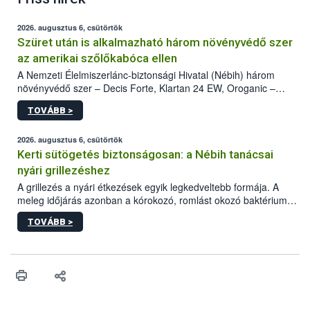
2026. augusztus 6, csütörtök
Szüret után is alkalmazható három növényvédő szer
az amerikai szőlőkabóca ellen
A Nemzeti Élelmiszerlánc-biztonsági Hivatal (Nébih) három
növényvédő szer – Decis Forte, Klartan 24 EW, Oroganic –
engedélyokiratát módosította, így azok a szüretet követően,
TOVÁBB >
egészen a vesszőérettség (BBCH 91) stádiumáig
felhasználhatóak a szőlőben. A kiterjesztések célja, hogy a korai
érésű szőlőkben is legyen lehetőség a károsító elleni további
2026. augusztus 6, csütörtök
védekezésre. Az Oroganic készítmény kis kiszerelésben kiskerti
Kerti sütögetés biztonságosan: a Nébih tanácsai
felhasználók számára is elérhető és ökológiai termesztésben is
nyári grillezéshez
engedélyezett.
A grillezés a nyári étkezések egyik legkedveltebb formája. A
meleg időjárás azonban a kórokozó, romlást okozó baktériumok
gyorsabb szaporodásának is kedvez. A szabadtéri sütögetés
TOVÁBB >
ezért nem csupán a megfelelő sütési technikáról szól: legalább
ilyen fontos az alapanyagok biztonságos kezelése, az alapvető
higiéniai szabályok betartása, a megfelelő hőkezelés, valamint a
maradékok szakszerű tárolása. A Nemzeti Élelmiszerlánc-
biztonsági Hivatal (Nébih) Oktatási Programja összegyűjtötte a
biztonságos grillezés legfontosabb tudnivalóit.