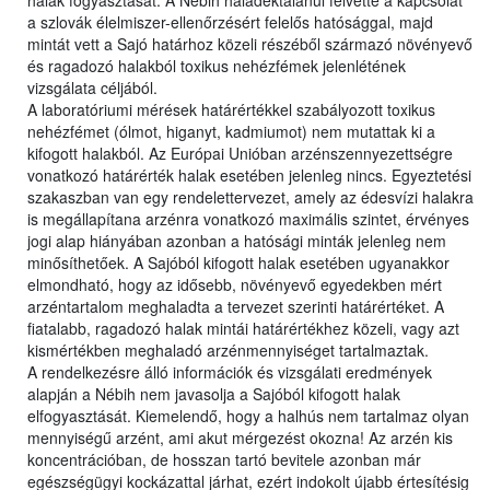
halak fogyasztását. A Nébih haladéktalanul felvette a kapcsolat
a szlovák élelmiszer-ellenőrzésért felelős hatósággal, majd
mintát vett a Sajó határhoz közeli részéből származó növényevő
és ragadozó halakból toxikus nehézfémek jelenlétének
vizsgálata céljából.
A laboratóriumi mérések határértékkel szabályozott toxikus
nehézfémet (ólmot, higanyt, kadmiumot) nem mutattak ki a
kifogott halakból. Az Európai Unióban arzénszennyezettségre
vonatkozó határérték halak esetében jelenleg nincs. Egyeztetési
szakaszban van egy rendelettervezet, amely az édesvízi halakra
is megállapítana arzénra vonatkozó maximális szintet, érvényes
jogi alap hiányában azonban a hatósági minták jelenleg nem
minősíthetőek. A Sajóból kifogott halak esetében ugyanakkor
elmondható, hogy az idősebb, növényevő egyedekben mért
arzéntartalom meghaladta a tervezet szerinti határértéket. A
fiatalabb, ragadozó halak mintái határértékhez közeli, vagy azt
kismértékben meghaladó arzénmennyiséget tartalmaztak.
A rendelkezésre álló információk és vizsgálati eredmények
alapján a Nébih nem javasolja a Sajóból kifogott halak
elfogyasztását. Kiemelendő, hogy a halhús nem tartalmaz olyan
mennyiségű arzént, ami akut mérgezést okozna! Az arzén kis
koncentrációban, de hosszan tartó bevitele azonban már
egészségügyi kockázattal járhat, ezért indokolt újabb értesítésig