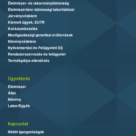
Élelmiszer- és takarmánybiztonság
Élelmiszerlánc-biztonsági laborhálózat
Járványvédelem
Kiemelt ügyek, EUTR
Kockázatkezelés
Mezőgazdasági genetikai erőforrások
Növényvédelem
Nyilvántartási és Felügyeleti Díj
Rendszerszervezés és felügyelet
Termékpálya-ellenőrzés
Ügyintézés
Élelmiszer
Állat
Növény
Labor/Egyéb
Kapcsolat
Nébih Igazgatóságok