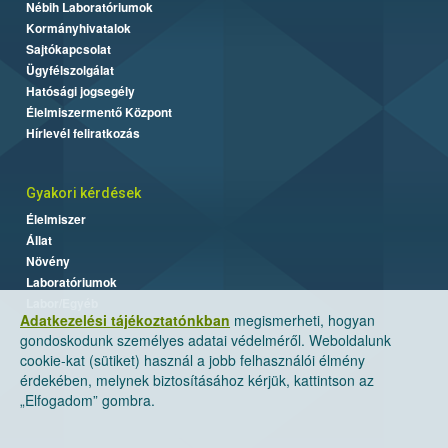
Nébih Laboratóriumok
Kormányhivatalok
Sajtókapcsolat
Ügyfélszolgálat
Hatósági jogsegély
Élelmiszermentő Központ
Hírlevél feliratkozás
Gyakori kérdések
Élelmiszer
Állat
Növény
Laboratóriumok
Labor/Egyéb
Adatkezelési tájékoztatónkban
megismerheti, hogyan
gondoskodunk személyes adatai védelméről. Weboldalunk
cookie-kat (sütiket) használ a jobb felhasználói élmény
érdekében, melynek biztosításához kérjük, kattintson az
„Elfogadom” gombra.