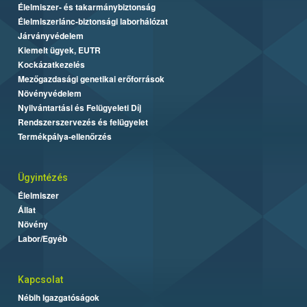
Élelmiszer- és takarmánybiztonság
Élelmiszerlánc-biztonsági laborhálózat
Járványvédelem
Kiemelt ügyek, EUTR
Kockázatkezelés
Mezőgazdasági genetikai erőforrások
Növényvédelem
Nyilvántartási és Felügyeleti Díj
Rendszerszervezés és felügyelet
Termékpálya-ellenőrzés
Ügyintézés
Élelmiszer
Állat
Növény
Labor/Egyéb
Kapcsolat
Nébih Igazgatóságok