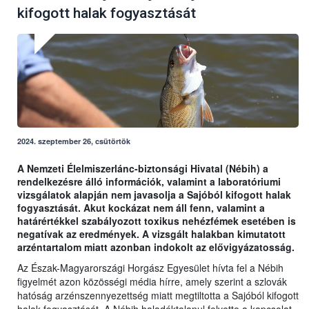
kifogott halak fogyasztását
2024. szeptember 26, csütörtök
A Nemzeti Élelmiszerlánc-biztonsági Hivatal (Nébih) a
rendelkezésre álló információk, valamint a laboratóriumi
vizsgálatok alapján nem javasolja a Sajóból kifogott halak
fogyasztását. Akut kockázat nem áll fenn, valamint a
határértékkel szabályozott toxikus nehézfémek esetében is
negatívak az eredmények. A vizsgált halakban kimutatott
arzéntartalom miatt azonban indokolt az elővigyázatosság.
Az Észak-Magyarországi Horgász Egyesület hívta fel a Nébih
figyelmét azon közösségi média hírre, amely szerint a szlovák
hatóság arzénszennyezettség miatt megtiltotta a Sajóból kifogott