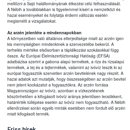
mellőzni a Sajó halállományának étkezési célú felhasználását.
A Nébih a továbbiakban is figyelemmel kíséri a nemzetközi és
hazai eseményeket és folytatja érdemi változás esetén
megismétli a vizsgálatokat.
Az arzén jelenléte a mindennapokban
A környezetben való általános elterjedtsége miatt az arzén igen
kis mennyiségben mindenkinek a szervezetébe bekerül. A
terhelés mértéke elsősorban a táplálkozási szokásokkal függ
össze. Az Európai Élelmiszerbiztonsági Hatóság (EFSA)
adatbázisa szerint a gabona alapú termékek, a rizs és rizsalapú
termékek, a tej és a tejtermékek, valamint az ivóvíz teszik ki az
európai fogyasztók szervetlen arzén bevitelének nagy részét. A
hazai adatok azt mutatják, hogy összességében az arzén bevitel
nem jelent kockázatot a fogyasztókra. Az arzén forrása
Magyarországon az ivóvíz, azonban a vízkezelésnek
köszönhetően a kifogásolt ivóvíz aránya jelentősen lecsökkent,
határérték túllépése esetén az ivóvíz nem fogyasztható. A Nébih
ellenőrzései során egyéb minták esetében nem fordult elő arzén
miatt kifogásolt termék.
Friss hírek