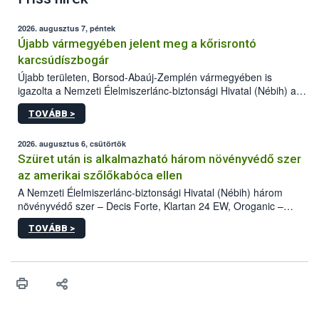
2026. augusztus 7, péntek
Újabb vármegyében jelent meg a kőrisrontó
karcsúdíszbogár
Újabb területen, Borsod-Abaúj-Zemplén vármegyében is
igazolta a Nemzeti Élelmiszerlánc-biztonsági Hivatal (Nébih) a
kőrisrontó karcsúdíszbogár (Agrilus planipennis) jelenlétét. A
TOVÁBB >
kártevőt nem csak színcsapdában találták meg, de már fertőzött
fában is azonosították. A növényvédelmi szakemberek folytatják
az intenzív felderítést, emellett az intézkedéseket a szlovák
2026. augusztus 6, csütörtök
hatósággal is összehangolják a terjedés megállítása érdekében.
Szüret után is alkalmazható három növényvédő szer
az amerikai szőlőkabóca ellen
A Nemzeti Élelmiszerlánc-biztonsági Hivatal (Nébih) három
növényvédő szer – Decis Forte, Klartan 24 EW, Oroganic –
engedélyokiratát módosította, így azok a szüretet követően,
TOVÁBB >
egészen a vesszőérettség (BBCH 91) stádiumáig
felhasználhatóak a szőlőben. A kiterjesztések célja, hogy a korai
érésű szőlőkben is legyen lehetőség a károsító elleni további
védekezésre. Az Oroganic készítmény kis kiszerelésben kiskerti
felhasználók számára is elérhető és ökológiai termesztésben is
engedélyezett.