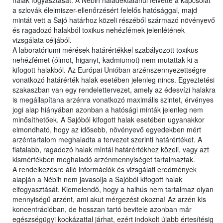
halak fogyasztását. A Nébih haladéktalanul felvette a kapcsolat
a szlovák élelmiszer-ellenőrzésért felelős hatósággal, majd
mintát vett a Sajó határhoz közeli részéből származó növényevő
és ragadozó halakból toxikus nehézfémek jelenlétének
vizsgálata céljából.
A laboratóriumi mérések határértékkel szabályozott toxikus
nehézfémet (ólmot, higanyt, kadmiumot) nem mutattak ki a
kifogott halakból. Az Európai Unióban arzénszennyezettségre
vonatkozó határérték halak esetében jelenleg nincs. Egyeztetési
szakaszban van egy rendelettervezet, amely az édesvízi halakra
is megállapítana arzénra vonatkozó maximális szintet, érvényes
jogi alap hiányában azonban a hatósági minták jelenleg nem
minősíthetőek. A Sajóból kifogott halak esetében ugyanakkor
elmondható, hogy az idősebb, növényevő egyedekben mért
arzéntartalom meghaladta a tervezet szerinti határértéket. A
fiatalabb, ragadozó halak mintái határértékhez közeli, vagy azt
kismértékben meghaladó arzénmennyiséget tartalmaztak.
A rendelkezésre álló információk és vizsgálati eredmények
alapján a Nébih nem javasolja a Sajóból kifogott halak
elfogyasztását. Kiemelendő, hogy a halhús nem tartalmaz olyan
mennyiségű arzént, ami akut mérgezést okozna! Az arzén kis
koncentrációban, de hosszan tartó bevitele azonban már
egészségügyi kockázattal járhat, ezért indokolt újabb értesítésig