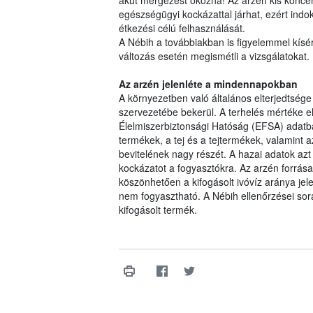
akut mérgezést okozna! Az arzén kis konce
egészségügyi kockázattal járhat, ezért indo
étkezési célú felhasználását.
A Nébih a továbbiakban is figyelemmel kísé
változás esetén megismétli a vizsgálatokat.
Az arzén jelenléte a mindennapokban
A környezetben való általános elterjedtség
szervezetébe bekerül. A terhelés mértéke e
Élelmiszerbiztonsági Hatóság (EFSA) adatbá
termékek, a tej és a tejtermékek, valamint a
bevitelének nagy részét. A hazai adatok az
kockázatot a fogyasztókra. Az arzén forrás
köszönhetően a kifogásolt ivóvíz aránya jel
nem fogyasztható. A Nébih ellenőrzései sor
kifogásolt termék.