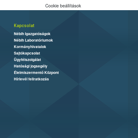
Cookie beállítások
Kapcsolat
Nébih Igazgatóságok
Nébih Laboratóriumok
Kormányhivatalok
Sajtókapcsolat
Ügyfélszolgálat
Hatósági jogsegély
Élelmiszermentő Központ
Hírlevél feliratkozás