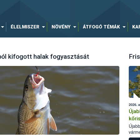
ÉLELMISZER
NÖVÉNY
ÁTFOGÓ TÉMÁK
KA
ól kifogott halak fogyasztását
Fris
2026. 
Újab
kőri
Újabb
várme
Élelm