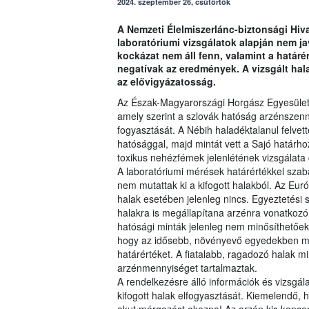
2024. szeptember 26, csütörtök
A Nemzeti Élelmiszerlánc-biztonsági Hiva
laboratóriumi vizsgálatok alapján nem ja
kockázat nem áll fenn, valamint a határ
negatívak az eredmények. A vizsgált hal
az elővigyázatosság.
Az Észak-Magyarországi Horgász Egyesület h
amely szerint a szlovák hatóság arzénszenny
fogyasztását. A Nébih haladéktalanul felvett
hatósággal, majd mintát vett a Sajó határh
toxikus nehézfémek jelenlétének vizsgálata 
A laboratóriumi mérések határértékkel szab
nem mutattak ki a kifogott halakból. Az Eu
halak esetében jelenleg nincs. Egyeztetési
halakra is megállapítana arzénra vonatkozó
hatósági minták jelenleg nem minősíthetőek
hogy az idősebb, növényevő egyedekben mér
határértéket. A fiatalabb, ragadozó halak m
arzénmennyiséget tartalmaztak.
A rendelkezésre álló információk és vizsgál
kifogott halak elfogyasztását. Kiemelendő,