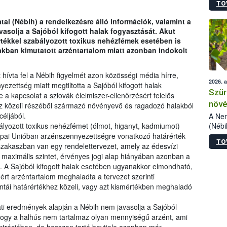
TO
kőris
jelen
tal (Nébih) a rendelkezésre álló információk, valamint a
talál
vasolja a Sajóból kifogott halak fogyasztását. Akut
azono
értékkel szabályozott toxikus nehézfémek esetében is
folyta
akban kimutatott arzéntartalom miatt azonban indokolt
intéz
össze
érdek
ívta fel a Nébih figyelmét azon közösségi média hírre,
2026. 
ezettség miatt megtiltotta a Sajóból kifogott halak
Szür
e a kapcsolat a szlovák élelmiszer-ellenőrzésért felelős
növé
oz közeli részéből származó növényevő és ragadozó halakból
szől
céljából.
A Nem
(Nébi
ályozott toxikus nehézfémet (ólmot, higanyt, kadmiumot)
Klart
rópai Unióban arzénszennyezettségre vonatkozó határérték
TO
módos
 szakaszban van egy rendelettervezet, amely az édesvízi
egész
 maximális szintet, érvényes jogi alap hiányában azonban a
felha
. A Sajóból kifogott halak esetében ugyanakkor elmondható,
célja
t arzéntartalom meghaladta a tervezet szerinti
lehet
intái határértékhez közeli, vagy azt kismértékben meghaladó
Az Or
felha
ati eredmények alapján a Nébih nem javasolja a Sajóból
terme
 hogy a halhús nem tartalmaz olyan mennyiségű arzént, ami