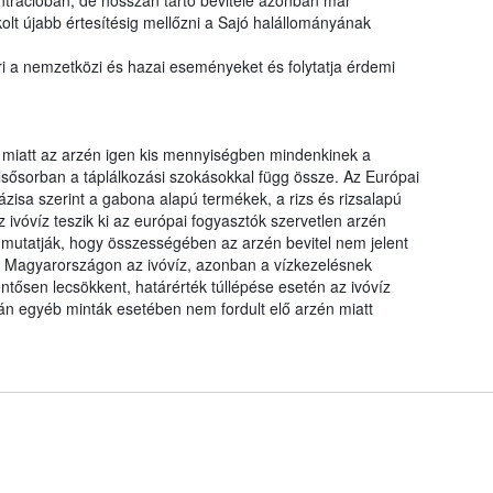
ntrációban, de hosszan tartó bevitele azonban már
kolt újabb értesítésig mellőzni a Sajó halállományának
ri a nemzetközi és hazai eseményeket és folytatja érdemi
e miatt az arzén igen kis mennyiségben mindenkinek a
lsősorban a táplálkozási szokásokkal függ össze. Az Európai
zisa szerint a gabona alapú termékek, a rizs és rizsalapú
z ivóvíz teszik ki az európai fogyasztók szervetlen arzén
t mutatják, hogy összességében az arzén bevitel nem jelent
a Magyarországon az ivóvíz, azonban a vízkezelésnek
entősen lecsökkent, határérték túllépése esetén az ivóvíz
án egyéb minták esetében nem fordult elő arzén miatt