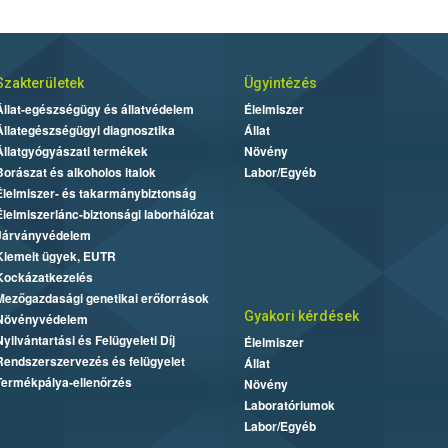
Szakterületek
Ügyintézés
Állat-egészségügy és állatvédelem
Élelmiszer
Állategészségügyi diagnosztika
Állat
Állatgyógyászati termékek
Növény
Borászat és alkoholos italok
Labor/Egyéb
Élelmiszer- és takarmánybiztonság
Élelmiszerlánc-biztonsági laborhálózat
Járványvédelem
Kiemelt ügyek, EUTR
Kockázatkezelés
Mezőgazdasági genetikai erőforrások
Gyakori kérdések
Növényvédelem
Nyilvántartási és Felügyeleti Díj
Élelmiszer
Rendszerszervezés és felügyelet
Állat
Termékpálya-ellenőrzés
Növény
Laboratóriumok
Labor/Egyéb