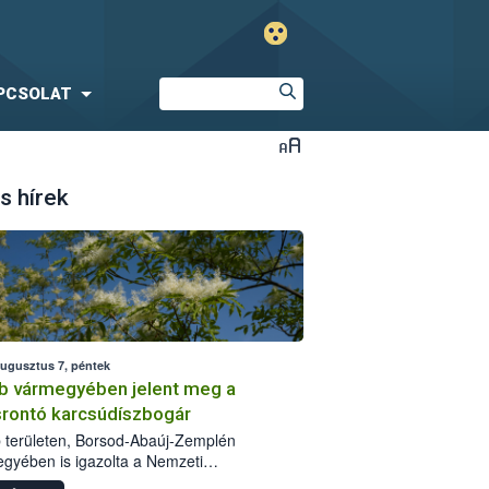
PCSOLAT
s hírek
augusztus 7, péntek
b vármegyében jelent meg a
srontó karcsúdíszbogár
 területen, Borsod-Abaúj-Zemplén
gyében is igazolta a Nemzeti
iszerlánc-biztonsági Hivatal (Nébih) a