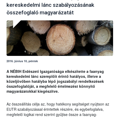
kereskedelmi lánc szabályozásának
összefoglaló magyarázatát
2016. június 10, péntek
A NÉBIH Erdészeti Igazgatósága elkészítette a faanyag
kereskedelmi lánc szereplőit érintő hatályos, illetve a
közeljövőben hatályba lépő jogszabályi rendelkezések
összefoglalóját, a megfelelő értelmezést könnyítő
magyarázatokkal kiegészítve.
Az összeállítás célja az, hogy hatékony segítséget nyújtson az
EUTR szabályozással érintettek részére, és egybefoglalva,
megfelelő logikai rend szerint gyűjtse össze a faanyag-