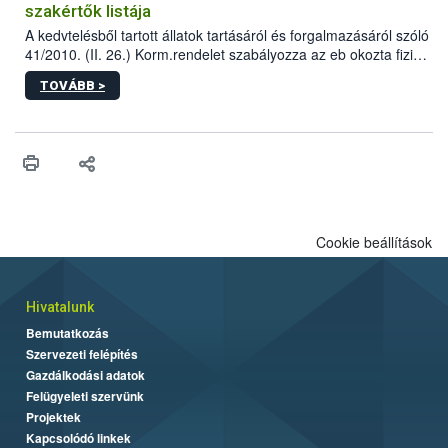
szakértők listája
A kedvtelésből tartott állatok tartásáról és forgalmazásáról szóló
41/2010. (II. 26.) Korm.rendelet szabályozza az eb okozta fizikai
sérülés, illetve ennek veszélye keletkezésekor felmerülő
TOVÁBB >
hatósági feladatokat, valamint a veszélyes eb tartását és annak
engedélyezését. Ezen eljárások során szükség esetén be kell
vonni az ebek viselkedésének megítélésében jártas szakértőt.
Cookie beállítások
Hivatalunk
Bemutatkozás
Szervezeti felépítés
Gazdálkodási adatok
Felügyeleti szervünk
Projektek
Kapcsolódó linkek