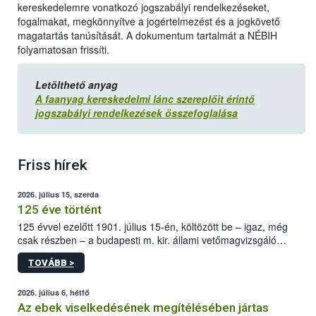
kereskedelemre vonatkozó jogszabályi rendelkezéseket,
fogalmakat, megkönnyítve a jogértelmezést és a jogkövető
magatartás tanúsítását. A dokumentum tartalmát a NÉBIH
folyamatosan frissíti.
Letölthető anyag
A faanyag kereskedelmi lánc szereplőit érintő
jogszabályi rendelkezések összefoglalása
Friss hírek
2026. július 15, szerda
125 éve történt
125 évvel ezelőtt 1901. július 15-én, költözött be – igaz, még
csak részben – a budapesti m. kir. állami vetőmagvizsgáló
állomás a Kis Rókus utca 15. szám alatti, Czigler Győző által
TOVÁBB >
tervezett új épületébe.
2026. július 6, hétfő
Az ebek viselkedésének megítélésében jártas