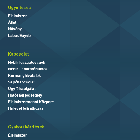
Ügyintézés
Élelmiszer
Állat
Növény
Labor/Egyéb
Kapcsolat
Nébih Igazgatóságok
Nébih Laboratóriumok
Kormányhivatalok
Sajtókapcsolat
Ügyfélszolgálat
Hatósági jogsegély
Élelmiszermentő Központ
Hírlevél feliratkozás
Gyakori kérdések
Élelmiszer