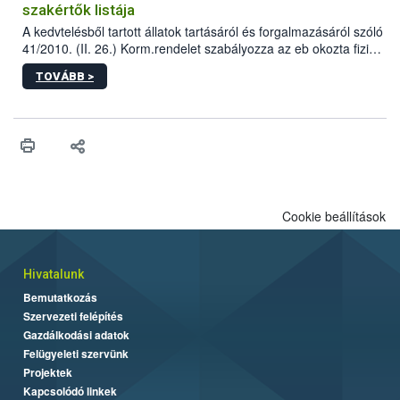
szakértők listája
A kedvtelésből tartott állatok tartásáról és forgalmazásáról szóló
41/2010. (II. 26.) Korm.rendelet szabályozza az eb okozta fizikai
sérülés, illetve ennek veszélye keletkezésekor felmerülő
TOVÁBB >
hatósági feladatokat, valamint a veszélyes eb tartását és annak
engedélyezését. Ezen eljárások során szükség esetén be kell
vonni az ebek viselkedésének megítélésében jártas szakértőt.
Cookie beállítások
Hivatalunk
Bemutatkozás
Szervezeti felépítés
Gazdálkodási adatok
Felügyeleti szervünk
Projektek
Kapcsolódó linkek