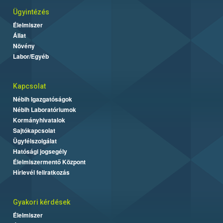
Ügyintézés
Élelmiszer
Állat
Növény
Labor/Egyéb
Kapcsolat
Nébih Igazgatóságok
Nébih Laboratóriumok
Kormányhivatalok
Sajtókapcsolat
Ügyfélszolgálat
Hatósági jogsegély
Élelmiszermentő Központ
Hírlevél feliratkozás
Gyakori kérdések
Élelmiszer