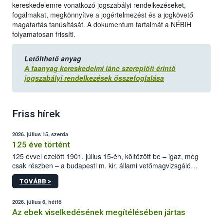
kereskedelemre vonatkozó jogszabályi rendelkezéseket,
fogalmakat, megkönnyítve a jogértelmezést és a jogkövető
magatartás tanúsítását. A dokumentum tartalmát a NÉBIH
folyamatosan frissíti.
Letölthető anyag
A faanyag kereskedelmi lánc szereplőit érintő
jogszabályi rendelkezések összefoglalása
Friss hírek
2026. július 15, szerda
125 éve történt
125 évvel ezelőtt 1901. július 15-én, költözött be – igaz, még
csak részben – a budapesti m. kir. állami vetőmagvizsgáló
állomás a Kis Rókus utca 15. szám alatti, Czigler Győző által
TOVÁBB >
tervezett új épületébe.
2026. július 6, hétfő
Az ebek viselkedésének megítélésében jártas