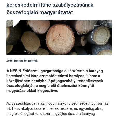
kereskedelmi lánc szabályozásának
összefoglaló magyarázatát
2016. június 10, péntek
A NÉBIH Erdészeti Igazgatósága elkészítette a faanyag
kereskedelmi lánc szereplőit érintő hatályos, illetve a
közeljövőben hatályba lépő jogszabályi rendelkezések
összefoglalóját, a megfelelő értelmezést könnyítő
magyarázatokkal kiegészítve.
Az összeállítás célja az, hogy hatékony segítséget nyújtson az
EUTR szabályozással érintettek részére, és egybefoglalva,
megfelelő logikai rend szerint gyűjtse össze a faanyag-