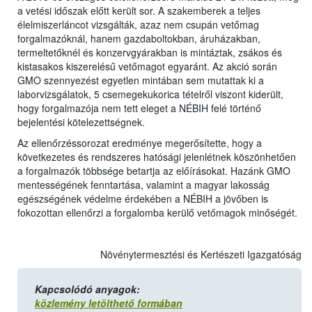
a vetési időszak előtt került sor. A szakemberek a teljes
élelmiszerláncot vizsgálták, azaz nem csupán vetőmag
forgalmazóknál, hanem gazdaboltokban, áruházakban,
termeltetőknél és konzervgyárakban is mintáztak, zsákos és
kistasakos kiszerelésű vetőmagot egyaránt. Az akció során
GMO szennyezést egyetlen mintában sem mutattak ki a
laborvizsgálatok, 5 csemegekukorica tételről viszont kiderült,
hogy forgalmazója nem tett eleget a NÉBIH felé történő
bejelentési kötelezettségnek.
Az ellenőrzéssorozat eredménye megerősítette, hogy a
következetes és rendszeres hatósági jelenlétnek köszönhetően
a forgalmazók többsége betartja az előírásokat. Hazánk GMO
mentességének fenntartása, valamint a magyar lakosság
egészségének védelme érdekében a NÉBIH a jövőben is
fokozottan ellenőrzi a forgalomba kerülő vetőmagok minőségét.
Növénytermesztési és Kertészeti Igazgatóság
Kapcsolódó anyagok:
közlemény letölthető formában