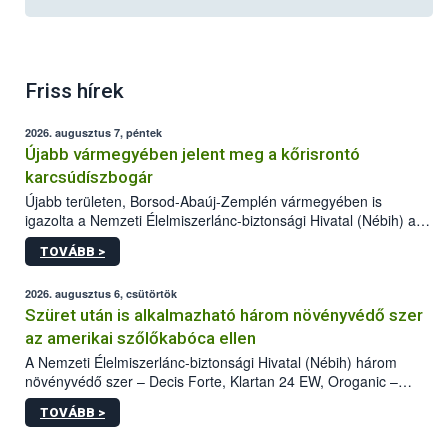
Friss hírek
2026. augusztus 7, péntek
Újabb vármegyében jelent meg a kőrisrontó
karcsúdíszbogár
Újabb területen, Borsod-Abaúj-Zemplén vármegyében is
igazolta a Nemzeti Élelmiszerlánc-biztonsági Hivatal (Nébih) a
kőrisrontó karcsúdíszbogár (Agrilus planipennis) jelenlétét. A
TOVÁBB >
kártevőt nem csak színcsapdában találták meg, de már fertőzött
fában is azonosították. A növényvédelmi szakemberek folytatják
az intenzív felderítést, emellett az intézkedéseket a szlovák
2026. augusztus 6, csütörtök
hatósággal is összehangolják a terjedés megállítása érdekében.
Szüret után is alkalmazható három növényvédő szer
az amerikai szőlőkabóca ellen
A Nemzeti Élelmiszerlánc-biztonsági Hivatal (Nébih) három
növényvédő szer – Decis Forte, Klartan 24 EW, Oroganic –
engedélyokiratát módosította, így azok a szüretet követően,
TOVÁBB >
egészen a vesszőérettség (BBCH 91) stádiumáig
felhasználhatóak a szőlőben. A kiterjesztések célja, hogy a korai