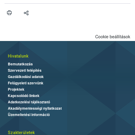
érésű szőlőkben is legyen lehetőség a károsító elleni további
védekezésre. Az Oroganic készítmény kis kiszerelésben kiskerti
felhasználók számára is elérhető és ökológiai termesztésben is
engedélyezett.
Cookie beállítások
Hivatalunk
Bemutatkozás
Szervezeti felépítés
Gazdálkodási adatok
Felügyeleti szervünk
Projektek
Kapcsolódó linkek
Adatkezelési tájékoztató
Akadálymentességi nyilatkozat
Üzemeltetési információ
Szakterületek