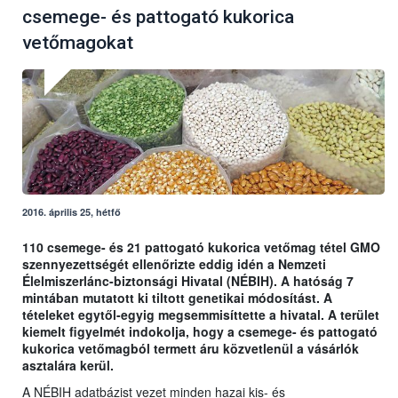
csemege- és pattogató kukorica
vetőmagokat
2016. április 25, hétfő
110 csemege- és 21 pattogató kukorica vetőmag tétel GMO
szennyezettségét ellenőrizte eddig idén a Nemzeti
Élelmiszerlánc-biztonsági Hivatal (NÉBIH). A hatóság 7
mintában mutatott ki tiltott genetikai módosítást. A
tételeket egytől-egyig megsemmisíttette a hivatal. A terület
kiemelt figyelmét indokolja, hogy a csemege- és pattogató
kukorica vetőmagból termett áru közvetlenül a vásárlók
asztalára kerül.
A NÉBIH adatbázist vezet minden hazai kis- és