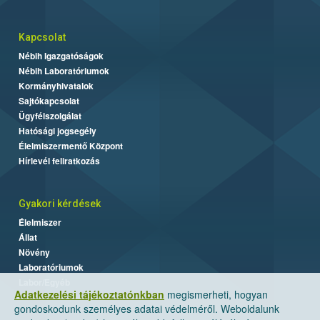
Kapcsolat
Nébih Igazgatóságok
Nébih Laboratóriumok
Kormányhivatalok
Sajtókapcsolat
Ügyfélszolgálat
Hatósági jogsegély
Élelmiszermentő Központ
Hírlevél feliratkozás
Gyakori kérdések
Élelmiszer
Állat
Növény
Laboratóriumok
Labor/Egyéb
Adatkezelési tájékoztatónkban
megismerheti, hogyan
gondoskodunk személyes adatai védelméről. Weboldalunk