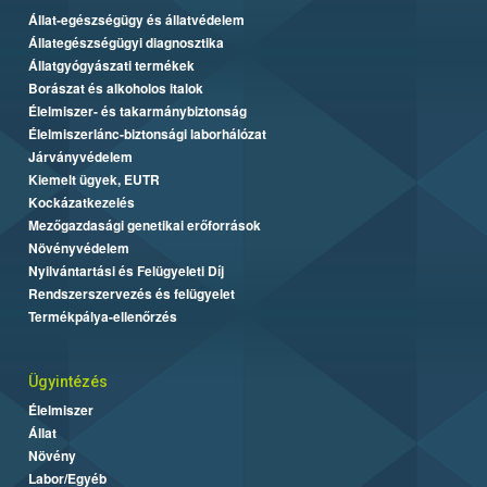
Állat-egészségügy és állatvédelem
Állategészségügyi diagnosztika
Állatgyógyászati termékek
Borászat és alkoholos italok
Élelmiszer- és takarmánybiztonság
Élelmiszerlánc-biztonsági laborhálózat
Járványvédelem
Kiemelt ügyek, EUTR
Kockázatkezelés
Mezőgazdasági genetikai erőforrások
Növényvédelem
Nyilvántartási és Felügyeleti Díj
Rendszerszervezés és felügyelet
Termékpálya-ellenőrzés
Ügyintézés
Élelmiszer
Állat
Növény
Labor/Egyéb