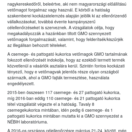
nagykereskedőről, beleértve, aki nem magyarországi előállítású
vetőmagot forgalmaz vagy használ. E körből a hatóság
szakemberei kockázatelemzés alapján jelölik ki az ellenőrizendő
vállalkozásokat, továbbá évente kampányszerű
célellenőrzéseket is szerveznek. A vizsgálatok célja, hogy
megakadályozzák a hazánkban tiltott GMO szennyezett
vetőmagok forgalmazását, valamint, hogy felderítsék/kiszűrjék
az illegálisan behozott tételeket.
A csemege- és pattogató kukorica vetőmagok GMO tartalmának
fokozott ellenőrzését indokolja, hogy az ezekből termett termék
közvetlenül a vásárlók asztalára kerül. Szintén fontos kockázati
tényező, hogy e vetőmagvak jelentős része olyan országból
származik, ahol a GMO fajták termesztése, használata
engedélyezett.
2015-ben összesen 117 csemege- és 27 pattogató kukorica,
míg 2016-ban eddig 110 csemege- és 21 pattogató kukorica
tétel vizsgálatát végezte el a hatóság. Tavaly 8
csemegekukorica mintában, idén pedig 6 csemege- és 1
pattogató kukorica mintában mutatta ki a GMO szennyezést a
NÉBIH laboratóriuma.
A 2016-os országos célellenőrzésre március 21-24. között, még