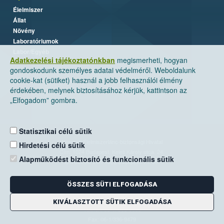
Élelmiszer
Állat
Növény
Laboratóriumok
Labor/Egyéb
Adatkezelési tájékoztatónkban
megismerheti, hogyan
gondoskodunk személyes adatai védelméről. Weboldalunk
cookie-kat (sütiket) használ a jobb felhasználói élmény
érdekében, melynek biztosításához kérjük, kattintson az
„Elfogadom” gombra.
Statisztikai célú sütik
Nemzeti Élelmiszerlánc-biztonsági Hivatal
Hirdetési célú sütik
Cím: 1024 Budapest, Keleti Károly utca. 24.
Alapműködést biztosító és funkcionális sütik
Levelezési cím: 1525 Budapest. Pf. 30.
ÖSSZES SÜTI ELFOGADÁSA
E-mail:
ugyfelszolgalat@nebih.gov.hu
Zöld szám: 06-80/263-244
KIVÁLASZTOTT SÜTIK ELFOGADÁSA
Telefon: 06-1/ 336-9000
Fax: 06-1/336-9479