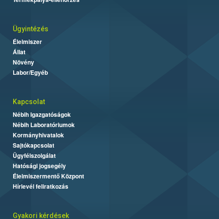
Ügyintézés
Élelmiszer
Állat
Növény
Labor/Egyéb
Kapcsolat
Nébih Igazgatóságok
Nébih Laboratóriumok
Kormányhivatalok
Sajtókapcsolat
Ügyfélszolgálat
Hatósági jogsegély
Élelmiszermentő Központ
Hírlevél feliratkozás
Gyakori kérdések