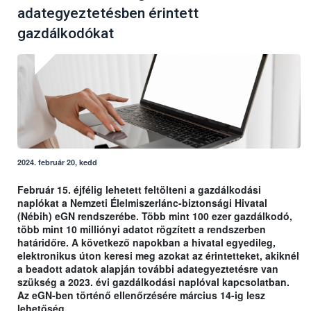
adategyeztetésben érintett
gazdálkodókat
2024. február 20, kedd
Február 15. éjfélig lehetett feltölteni a gazdálkodási
naplókat a Nemzeti Élelmiszerlánc-biztonsági Hivatal
(Nébih) eGN rendszerébe. Több mint 100 ezer gazdálkodó,
több mint 10 milliónyi adatot rögzített a rendszerben
határidőre. A következő napokban a hivatal egyedileg,
elektronikus úton keresi meg azokat az érintetteket, akiknél
a beadott adatok alapján további adategyeztetésre van
szükség a 2023. évi gazdálkodási naplóval kapcsolatban.
Az eGN-ben történő ellenőrzésére március 14-ig lesz
lehetőség.