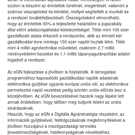
ezúton is köszöni az érintettek türelmét, megértését, valamint a
számos visszajelzést és kérdést, mellyel segítették a munkát és
a rendszer továbbfejlesztését. Összegzésként elmondható,
hogy az érintettek 93%-a teljesítette határidőre a jogszabály
által előírt adatszolgáltatási kötelezettséget. Több mint 100 ezer
gazdálkodó adata érkezett a rendszerbe, akik az érintett két
gazdálkodási évre mintegy 150 ezer naplót hoztak létre. Több
mint 4 millió agrotechnikai műveletet, csaknem 2,7 millió
növényvédelmi kezelést és 1,1 millió tápanyagutánpótlási adatot
fogadott a rendszer.
Az eGN fejlesztése a jövőben is folytatódik. A támogatási
programokhoz kapcsolódó gazdálkodási naplók adatainak
elektronikus gyűjtése ugyanis európai uniós cél, az elektronikus
permetezési napló vezetése pedig szintén uniós előírás lesz a
közeljövőben. Az eGN bevezetésével hazánk nagy lépést tett
annak érdekében, hogy időben meg tudjunk felelni az uniós
elvárásoknak.
Hisszük, hogy az eGN a Digitális Agrárstratégia részeként, az
információk gyűjtésével, feldolgozásának megkönnyítésével a
jövőben hozzájárul a mezőgazdasági termelés
jövedelmezőségének, hatékonyságának növeléséhez.