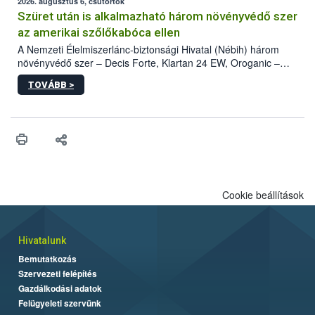
az intenzív felderítést, emellett az intézkedéseket a szlovák
2026. augusztus 6, csütörtök
hatósággal is összehangolják a terjedés megállítása érdekében.
Szüret után is alkalmazható három növényvédő szer
az amerikai szőlőkabóca ellen
A Nemzeti Élelmiszerlánc-biztonsági Hivatal (Nébih) három
növényvédő szer – Decis Forte, Klartan 24 EW, Oroganic –
engedélyokiratát módosította, így azok a szüretet követően,
TOVÁBB >
egészen a vesszőérettség (BBCH 91) stádiumáig
felhasználhatóak a szőlőben. A kiterjesztések célja, hogy a korai
érésű szőlőkben is legyen lehetőség a károsító elleni további
védekezésre. Az Oroganic készítmény kis kiszerelésben kiskerti
felhasználók számára is elérhető és ökológiai termesztésben is
engedélyezett.
Cookie beállítások
Hivatalunk
Bemutatkozás
Szervezeti felépítés
Gazdálkodási adatok
Felügyeleti szervünk