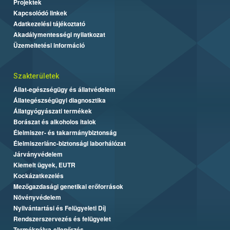
Projektek
Kapcsolódó linkek
Adatkezelési tájékoztató
Akadálymentességi nyilatkozat
Üzemeltetési információ
Szakterületek
Állat-egészségügy és állatvédelem
Állategészségügyi diagnosztika
Állatgyógyászati termékek
Borászat és alkoholos italok
Élelmiszer- és takarmánybiztonság
Élelmiszerlánc-biztonsági laborhálózat
Járványvédelem
Kiemelt ügyek, EUTR
Kockázatkezelés
Mezőgazdasági genetikai erőforrások
Növényvédelem
Nyilvántartási és Felügyeleti Díj
Rendszerszervezés és felügyelet
Termékpálya-ellenőrzés