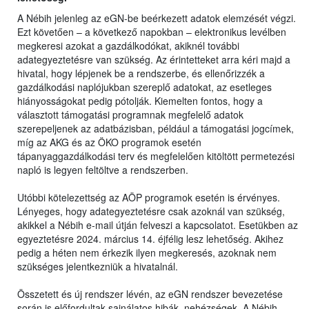
A Nébih jelenleg az eGN-be beérkezett adatok elemzését végzi.
Ezt követően – a következő napokban – elektronikus levélben
megkeresi azokat a gazdálkodókat, akiknél további
adategyeztetésre van szükség. Az érintetteket arra kéri majd a
hivatal, hogy lépjenek be a rendszerbe, és ellenőrizzék a
gazdálkodási naplójukban szereplő adatokat, az esetleges
hiányosságokat pedig pótolják. Kiemelten fontos, hogy a
választott támogatási programnak megfelelő adatok
szerepeljenek az adatbázisban, például a támogatási jogcímek,
míg az AKG és az ÖKO programok esetén
tápanyaggazdálkodási terv és megfelelően kitöltött permetezési
napló is legyen feltöltve a rendszerben.
Utóbbi kötelezettség az AÖP programok esetén is érvényes.
Lényeges, hogy adategyeztetésre csak azoknál van szükség,
akikkel a Nébih e-mail útján felveszi a kapcsolatot. Esetükben az
egyeztetésre 2024. március 14. éjfélig lesz lehetőség. Akihez
pedig a héten nem érkezik ilyen megkeresés, azoknak nem
szükséges jelentkezniük a hivatalnál.
Összetett és új rendszer lévén, az eGN rendszer bevezetése
során is előfordultak sajnálatos hibák, nehézségek. A Nébih