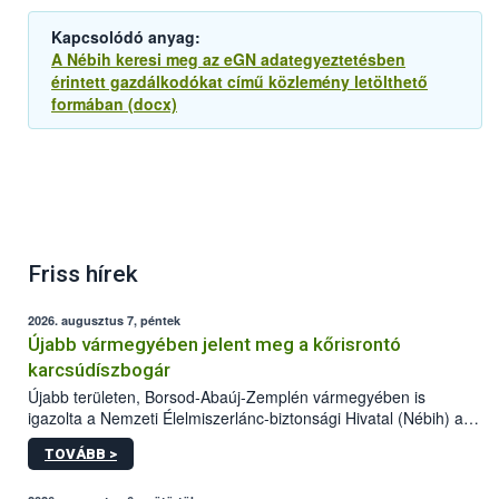
Kapcsolódó anyag:
A Nébih keresi meg az eGN adategyeztetésben
érintett gazdálkodókat című közlemény letölthető
formában (docx)
Friss hírek
2026. augusztus 7, péntek
Újabb vármegyében jelent meg a kőrisrontó
karcsúdíszbogár
Újabb területen, Borsod-Abaúj-Zemplén vármegyében is
igazolta a Nemzeti Élelmiszerlánc-biztonsági Hivatal (Nébih) a
kőrisrontó karcsúdíszbogár (Agrilus planipennis) jelenlétét. A
TOVÁBB >
kártevőt nem csak színcsapdában találták meg, de már fertőzött
fában is azonosították. A növényvédelmi szakemberek folytatják