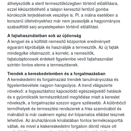
áthelyeződik a steril termesztőközegben történő előállításra,
ezzel kiküszöbölhető a talajon keresztül fertőző gomba
kórokozók terjedésének veszélye is. Pl. a málna esetében a
korszerű ültetvényekhez már nem javasolják a hagyományos
szabadföldi sarj-anyatelepeken történő előállítást.
A fajtahasználatban sok az újdonság
A lengyel és a külföldi nemesítő központok eredményeit
egyaránt kipróbálják és használják a termesztők. Az új fajták
mindegyike oltalmazott, a korrekt, a nemesítők,
fajtatulajdonosok érdekeit figyelembe vevő fajtahasználat
szintén fontos eleme a termesztésnek.
Trendek a kereskedelemben és a forgalmazásban
A kereskedelmi és forgalmazási trendek tanulmányozása és
figyelembevétele nagyon hangsúlyos. A trend világszerte
növekvő: a fogyasztáshoz kapcsolódó egészségvédő hatások
és e gyümölcsök természetközeli megítélése miatt a kereslet
növekszik, a forgalmazási szezon egyre szélesebb. A különböző
termőhelyek és termesztési rendszerek a friss szamócából és
málnából is már csaknem egész évi folyamatos ellátást tesznek
lehetővé. Az áruházláncok kínálatában fontos termékcsoporttá
váltak, és mivel a kiskereskedelmi forgalom döntő része ott