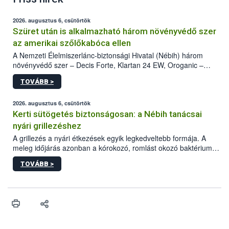
2026. augusztus 6, csütörtök
Szüret után is alkalmazható három növényvédő szer
az amerikai szőlőkabóca ellen
A Nemzeti Élelmiszerlánc-biztonsági Hivatal (Nébih) három
növényvédő szer – Decis Forte, Klartan 24 EW, Oroganic –
engedélyokiratát módosította, így azok a szüretet követően,
TOVÁBB >
egészen a vesszőérettség (BBCH 91) stádiumáig
felhasználhatóak a szőlőben. A kiterjesztések célja, hogy a korai
érésű szőlőkben is legyen lehetőség a károsító elleni további
2026. augusztus 6, csütörtök
védekezésre. Az Oroganic készítmény kis kiszerelésben kiskerti
Kerti sütögetés biztonságosan: a Nébih tanácsai
felhasználók számára is elérhető és ökológiai termesztésben is
nyári grillezéshez
engedélyezett.
A grillezés a nyári étkezések egyik legkedveltebb formája. A
meleg időjárás azonban a kórokozó, romlást okozó baktériumok
gyorsabb szaporodásának is kedvez. A szabadtéri sütögetés
TOVÁBB >
ezért nem csupán a megfelelő sütési technikáról szól: legalább
ilyen fontos az alapanyagok biztonságos kezelése, az alapvető
higiéniai szabályok betartása, a megfelelő hőkezelés, valamint a
maradékok szakszerű tárolása. A Nemzeti Élelmiszerlánc-
biztonsági Hivatal (Nébih) Oktatási Programja összegyűjtötte a
biztonságos grillezés legfontosabb tudnivalóit.