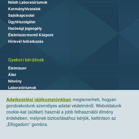
Nébih Laboratóriumok
Kormányhivatalok
Sajtókapcsolat
Ügyfélszolgálat
Hatósági jogsegély
Élelmiszermentő Központ
Hírlevél feliratkozás
Gyakori kérdések
Élelmiszer
Állat
Növény
Laboratóriumok
Labor/Egyéb
Adatkezelési tájékoztatónkban
megismerheti, hogyan
gondoskodunk személyes adatai védelméről. Weboldalunk
cookie-kat (sütiket) használ a jobb felhasználói élmény
érdekében, melynek biztosításához kérjük, kattintson az
„Elfogadom” gombra.