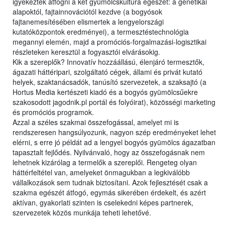
igyekeztek átfogni a két gyümölcskultúra egészét: a genetikai
alapoktól, fajtainnovációtól kezdve (a bogyósok
fajtanemesítésében elismertek a lengyelországi
kutatóközpontok eredményei), a termesztéstechnológia
megannyi elemén, majd a promóciós-forgalmazási-logisztikai
részleteken keresztül a fogyasztói elvárásokig.
Kik a szereplők? Innovatív hozzáállású, élenjáró termesztők,
ágazati háttéripari, szolgáltató cégek, állami és privát kutató
helyek, szaktanácsadók, tanúsító szervezetek, a szaksajtó (a
Hortus Media kertészeti kiadó és a bogyós gyümölcsűekre
szakosodott jagodnik.pl portál és folyóirat), közösségi marketing
és promóciós programok.
Azzal a széles szakmai összefogással, amelyet mi is
rendszeresen hangsúlyozunk, nagyon szép eredményeket lehet
elérni, s erre jó példát ad a lengyel bogyós gyümölcs ágazatban
tapasztalt fejlődés. Nyilvánvaló, hogy az összefogásnak nem
lehetnek kizárólag a termelők a szereplői. Rengeteg olyan
háttérfeltétel van, amelyeket önmagukban a legkiválóbb
vállalkozások sem tudnak biztosítani. Azok fejlesztését csak a
szakma egészét átfogó, egymás sikerében érdekelt, és azért
aktívan, gyakorlati szinten is cselekedni képes partnerek,
szervezetek közös munkája teheti lehetővé.