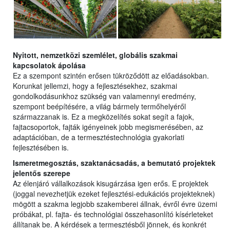
Nyitott, nemzetközi szemlélet, globális szakmai
kapcsolatok ápolása
Ez a szempont szintén erősen tükröződött az előadásokban.
Korunkat jellemzi, hogy a fejlesztésekhez, szakmai
gondolkodásunkhoz szükség van valamennyi eredmény,
szempont beépítésére, a világ bármely termőhelyéről
származzanak is. Ez a megközelítés sokat segít a fajok,
fajtacsoportok, fajták igényeinek jobb megismerésében, az
adaptációban, de a termesztéstechnológia gyakorlati
fejlesztésében is.
Ismeretmegosztás, szaktanácsadás, a bemutató projektek
jelentős szerepe
Az élenjáró vállalkozások kisugárzása igen erős. E projektek
(joggal nevezhetjük ezeket fejlesztési-edukációs projekteknek)
mögött a szakma legjobb szakemberei állnak, évről évre üzemi
próbákat, pl. fajta- és technológiai összehasonlító kísérleteket
állítanak be. A kérdések a termesztésből jönnek, és konkrét