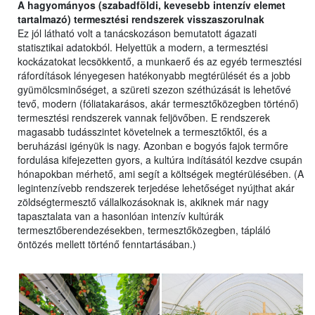
A hagyományos (szabadföldi, kevesebb intenzív elemet
tartalmazó) termesztési rendszerek visszaszorulnak
Ez jól látható volt a tanácskozáson bemutatott ágazati
statisztikai adatokból. Helyettük a modern, a termesztési
kockázatokat lecsökkentő, a munkaerő és az egyéb termesztési
ráfordítások lényegesen hatékonyabb megtérülését és a jobb
gyümölcsminőséget, a szüreti szezon széthúzását is lehetővé
tevő, modern (fóliatakarásos, akár termesztőközegben történő)
termesztési rendszerek vannak feljövőben. E rendszerek
magasabb tudásszintet követelnek a termesztőktől, és a
beruházási igényük is nagy. Azonban e bogyós fajok termőre
fordulása kifejezetten gyors, a kultúra indításától kezdve csupán
hónapokban mérhető, ami segít a költségek megtérülésében. (A
legintenzívebb rendszerek terjedése lehetőséget nyújthat akár
zöldségtermesztő vállalkozásoknak is, akiknek már nagy
tapasztalata van a hasonlóan intenzív kultúrák
termesztőberendezésekben, termesztőközegben, tápláló
öntözés mellett történő fenntartásában.)