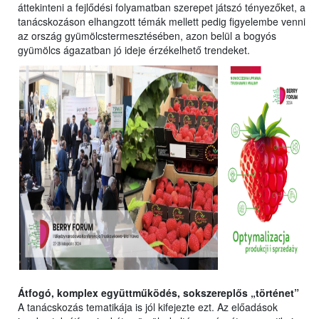
áttekinteni a fejlődési folyamatban szerepet játszó tényezőket, a
tanácskozáson elhangzott témák mellett pedig figyelembe venni
az ország gyümölcstermesztésében, azon belül a bogyós
gyümölcs ágazatban jó ideje érzékelhető trendeket.
Átfogó, komplex együttműködés, sokszereplős „történet”
A tanácskozás tematikája is jól kifejezte ezt. Az előadások