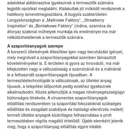
adatokkal alátámasztva igyekeznek a termesztők számára
legjobb opciókat megtalálni. Kialakultak jól működő rendszerek a
hatékony ismeretmegosztásra. A bogyós szakterületen
Lengyelországban a „Malinowe Faktory”, „Strawberry
Inspiration” és „Borówkowe Faktory” (málna, szamóca és
áfonya) szakmai műhelyek munkája és eredményei ma már
nélkülözhetetlenek a termesztők számára.
A szaporítóanyagok szerepe
A korszerű ültetvények létesítése igen nagy beruházást igényel,
mely megnöveli a szaporítóanyagokkal szemben támasztott
követelményeket is. E területen is gyors az innováció, ma már
kifejezetten nagy a változatosság a szamócánál és a málnánál
is a felhasznált szaporítóanyagok típusában. A
termesztéstechnológiák is változatosak, az ültetési anyag
típusok, a telepítési időpontok pedig ezekhez igyekeznek
alkalmazkodni. Közös jellemzőjük a magas növényegészségügyi
biztonságra törekvés. A vírusmentes szaporítóanyagok
előállítási rendszerében (a szaporítási fokozatoknál szükséges
előállítási és vizsgálati szabályok és hatósági ellenőrzés mellett)
termelt ültetési anyagok kizárólagos felhasználása a profi
termesztésben régóta magától értetődő. Újabb elemként jelenik
meg, hogy a szaporítóanyag előállítás egyre inkább