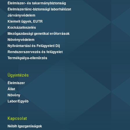
Élelmiszer- és takarmánybiztonság
Élelmiszerlánc-biztonsági laborhálózat
Járványvédelem
Kiemelt ügyek, EUTR
Kockázatkezelés
Mezőgazdasági genetikai erőforrások
Növényvédelem
Nyilvántartási és Felügyeleti Díj
Rendszerszervezés és felügyelet
Termékpálya-ellenőrzés
Ügyintézés
Élelmiszer
Állat
Növény
Labor/Egyéb
Kapcsolat
Nébih Igazgatóságok