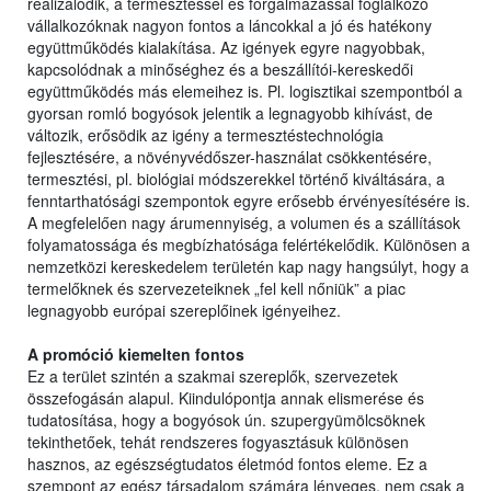
realizálódik, a termesztéssel és forgalmazással foglalkozó
vállalkozóknak nagyon fontos a láncokkal a jó és hatékony
együttműködés kialakítása. Az igények egyre nagyobbak,
kapcsolódnak a minőséghez és a beszállítói-kereskedői
együttműködés más elemeihez is. Pl. logisztikai szempontból a
gyorsan romló bogyósok jelentik a legnagyobb kihívást, de
változik, erősödik az igény a termesztéstechnológia
fejlesztésére, a növényvédőszer-használat csökkentésére,
termesztési, pl. biológiai módszerekkel történő kiváltására, a
fenntarthatósági szempontok egyre erősebb érvényesítésére is.
A megfelelően nagy árumennyiség, a volumen és a szállítások
folyamatossága és megbízhatósága felértékelődik. Különösen a
nemzetközi kereskedelem területén kap nagy hangsúlyt, hogy a
termelőknek és szervezeteiknek „fel kell nőniük” a piac
legnagyobb európai szereplőinek igényeihez.
A promóció kiemelten fontos
Ez a terület szintén a szakmai szereplők, szervezetek
összefogásán alapul. Kiindulópontja annak elismerése és
tudatosítása, hogy a bogyósok ún. szupergyümölcsöknek
tekinthetőek, tehát rendszeres fogyasztásuk különösen
hasznos, az egészségtudatos életmód fontos eleme. Ez a
szempont az egész társadalom számára lényeges, nem csak a