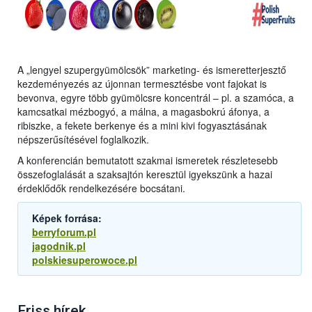
A „lengyel szupergyümölcsök” marketing- és ismeretterjesztő
kezdeményezés az újonnan termesztésbe vont fajokat is
bevonva, egyre több gyümölcsre koncentrál – pl. a szamóca, a
kamcsatkai mézbogyó, a málna, a magasbokrú áfonya, a
ribiszke, a fekete berkenye és a mini kivi fogyasztásának
népszerűsítésével foglalkozik.
A konferencián bemutatott szakmai ismeretek részletesebb
összefoglalását a szaksajtón keresztül igyekszünk a hazai
érdeklődők rendelkezésére bocsátani.
Képek forrása:
berryforum.pl
jagodnik.pl
polskiesuperowoce.pl
Friss hírek