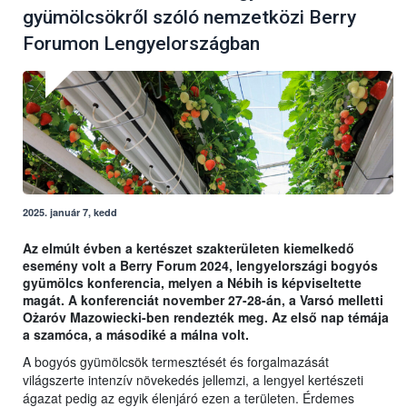
gyümölcsökről szóló nemzetközi Berry
Forumon Lengyelországban
2025. január 7, kedd
Az elmúlt évben a kertészet szakterületen kiemelkedő
esemény volt a Berry Forum 2024, lengyelországi bogyós
gyümölcs konferencia, melyen a Nébih is képviseltette
magát. A konferenciát november 27-28-án, a Varsó melletti
Ożaróv Mazowiecki-ben rendezték meg. Az első nap témája
a szamóca, a másodiké a málna volt.
A bogyós gyümölcsök termesztését és forgalmazását
világszerte intenzív növekedés jellemzi, a lengyel kertészeti
ágazat pedig az egyik élenjáró ezen a területen. Érdemes