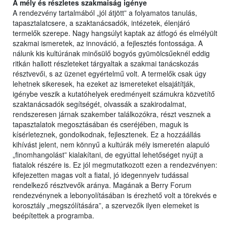
A mély és részletes szakmaiság igénye
A rendezvény tartalmából „jól átjött” a folyamatos tanulás,
tapasztalatcsere, a szaktanácsadók, intézetek, élenjáró
termelők szerepe. Nagy hangsúlyt kaptak az átfogó és elmélyült
szakmai ismeretek, az innováció, a fejlesztés fontossága. A
nálunk kis kultúrának minősülő bogyós gyümölcsűeknél eddig
ritkán hallott részleteket tárgyaltak a szakmai tanácskozás
résztvevői, s az üzenet egyértelmű volt. A termelők csak úgy
lehetnek sikeresek, ha ezeket az ismereteket elsajátítják,
igénybe veszik a kutatóhelyek eredményeit számukra közvetítő
szaktanácsadók segítségét, olvassák a szakirodalmat,
rendszeresen járnak szakember találkozókra, részt vesznek a
tapasztalatok megosztásában és cseréjében, maguk is
kísérleteznek, gondolkodnak, fejlesztenek. Ez a hozzáállás
kihívást jelent, nem könnyű a kultúrák mély ismeretén alapuló
„finomhangolást” kialakítani, de egyúttal lehetőséget nyújt a
fiatalok részére is. Ez jól megmutatkozott ezen a rendezvényen:
kifejezetten magas volt a fiatal, jó idegennyelv tudással
rendelkező résztvevők aránya. Magának a Berry Forum
rendezvénynek a lebonyolításában is érezhető volt a törekvés e
korosztály „megszólítására”, a szervezők ilyen elemeket is
beépítettek a programba.