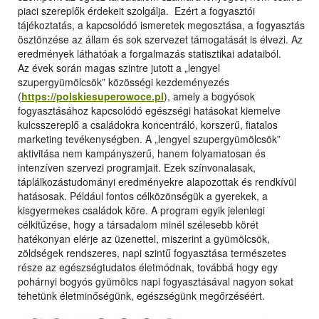
piaci szereplők érdekeit szolgálja. Ezért a fogyasztói
tájékoztatás, a kapcsolódó ismeretek megosztása, a fogyasztás
ösztönzése az állam és sok szervezet támogatását is élvezi. Az
eredmények láthatóak a forgalmazás statisztikai adataiból.
Az évek során magas szintre jutott a „lengyel
szupergyümölcsök” közösségi kezdeményezés
(
https://polskiesuperowoce.pl
), amely a bogyósok
fogyasztásához kapcsolódó egészségi hatásokat kiemelve
kulcsszereplő a családokra koncentráló, korszerű, fiatalos
marketing tevékenységben. A „lengyel szupergyümölcsök”
aktivitása nem kampányszerű, hanem folyamatosan és
intenzíven szervezi programjait. Ezek színvonalasak,
táplálkozástudományi eredményekre alapozottak és rendkívül
hatásosak. Például fontos célközönségük a gyerekek, a
kisgyermekes családok köre. A program egyik jelenlegi
célkitűzése, hogy a társadalom minél szélesebb körét
hatékonyan elérje az üzenettel, miszerint a gyümölcsök,
zöldségek rendszeres, napi szintű fogyasztása természetes
része az egészségtudatos életmódnak, továbbá hogy egy
pohárnyi bogyós gyümölcs napi fogyasztásával nagyon sokat
tehetünk életminőségünk, egészségünk megőrzéséért.