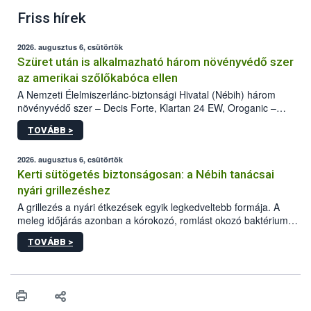
Friss hírek
2026. augusztus 6, csütörtök
Szüret után is alkalmazható három növényvédő szer
az amerikai szőlőkabóca ellen
A Nemzeti Élelmiszerlánc-biztonsági Hivatal (Nébih) három
növényvédő szer – Decis Forte, Klartan 24 EW, Oroganic –
engedélyokiratát módosította, így azok a szüretet követően,
TOVÁBB >
egészen a vesszőérettség (BBCH 91) stádiumáig
felhasználhatóak a szőlőben. A kiterjesztések célja, hogy a korai
érésű szőlőkben is legyen lehetőség a károsító elleni további
2026. augusztus 6, csütörtök
védekezésre. Az Oroganic készítmény kis kiszerelésben kiskerti
Kerti sütögetés biztonságosan: a Nébih tanácsai
felhasználók számára is elérhető és ökológiai termesztésben is
nyári grillezéshez
engedélyezett.
A grillezés a nyári étkezések egyik legkedveltebb formája. A
meleg időjárás azonban a kórokozó, romlást okozó baktériumok
gyorsabb szaporodásának is kedvez. A szabadtéri sütögetés
TOVÁBB >
ezért nem csupán a megfelelő sütési technikáról szól: legalább
ilyen fontos az alapanyagok biztonságos kezelése, az alapvető
higiéniai szabályok betartása, a megfelelő hőkezelés, valamint a
maradékok szakszerű tárolása. A Nemzeti Élelmiszerlánc-
biztonsági Hivatal (Nébih) Oktatási Programja összegyűjtötte a