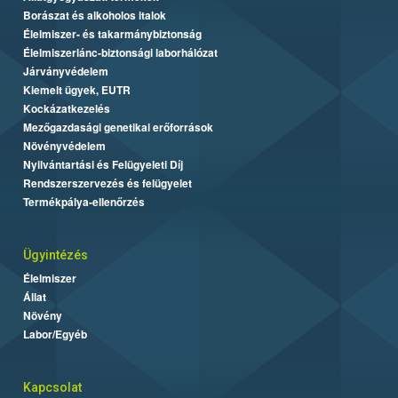
Borászat és alkoholos italok
Élelmiszer- és takarmánybiztonság
Élelmiszerlánc-biztonsági laborhálózat
Járványvédelem
Kiemelt ügyek, EUTR
Kockázatkezelés
Mezőgazdasági genetikai erőforrások
Növényvédelem
Nyilvántartási és Felügyeleti Díj
Rendszerszervezés és felügyelet
Termékpálya-ellenőrzés
Ügyintézés
Élelmiszer
Állat
Növény
Labor/Egyéb
Kapcsolat