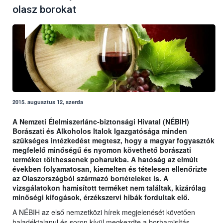
olasz borokat
2015. augusztus 12, szerda
A Nemzeti Élelmiszerlánc-biztonsági Hivatal (NÉBIH)
Borászati és Alkoholos Italok Igazgatósága minden
szükséges intézkedést megtesz, hogy a magyar fogyasztók
megfelelő minőségű és nyomon követhető borászati
terméket tölthessenek poharukba. A hatóság az elmúlt
években folyamatosan, kiemelten és tételesen ellenőrizte
az Olaszországból származó bortételeket is. A
vizsgálatokon hamisított terméket nem találtak, kizárólag
minőségi kifogások, érzékszervi hibák fordultak elő.
A NÉBIH az első nemzetközi hírek megjelenését követően
haladéktalanul és soron kívül megkezdte a borhamisítás