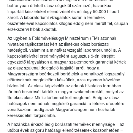
botrányban érintett olasz cégektől származó, hazánkba
importált készleteket ellenőrzését és mintegy 50.000 hl bort
zárolt. A laboratóriumi vizsgálatok során a termékek
összetételével kapcsolatos kifogás eddig nem merült fel, csupán
érzékszervi hibák akadtak.
Az ügyben a Földművelésügyi Minisztérium (FM) azonnali
hivatalos tájékoztatást kért az illetékes olasz borászati
hatóságtól, valamint a mintákat vizsgáló laboratóriumtól is. A
kapcsolatfelvétel eredményeként augusztus 5-én létrejött
egyeztető tárgyaláson a magyar szakemberek garanciát kértek
az olasz szakmai delegáció tagjaitól arról, hogy a
Magyarországra beérkezett bortételek a vonatkozó jogszabályi
előírásoknak megfelelően készültek, azok nyomon követése
biztosított. Az olasz képviselők az adatok hivatalos formában
történő bekérését kérték a magyar szakemberektől, melyet az
illetékes olasz Minisztériumnál kell megtenni. Amíg az olasz
hatóságok nem adnak megfelelő garanciát a tételek eredetére
vonatkozóan, addig azok Magyarországon nem hozhatók
kereskedelmi forgalomba.
A hazánkba érkező lédig borászati termékek mennyisége – az
utóbbi évek szigorú hatósági ellenőrzéseinek köszönhetően –