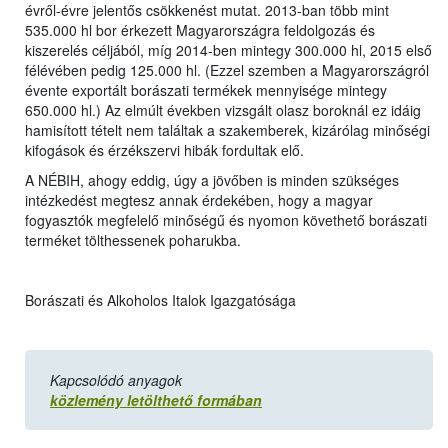
évről-évre jelentős csökkenést mutat. 2013-ban több mint
535.000 hl bor érkezett Magyarországra feldolgozás és
kiszerelés céljából, míg 2014-ben mintegy 300.000 hl, 2015 első
félévében pedig 125.000 hl. (Ezzel szemben a Magyarországról
évente exportált borászati termékek mennyisége mintegy
650.000 hl.) Az elmúlt években vizsgált olasz boroknál ez idáig
hamisított tételt nem találtak a szakemberek, kizárólag minőségi
kifogások és érzékszervi hibák fordultak elő.
A NÉBIH, ahogy eddig, úgy a jövőben is minden szükséges
intézkedést megtesz annak érdekében, hogy a magyar
fogyasztók megfelelő minőségű és nyomon követhető borászati
terméket tölthessenek poharukba.
Borászati és Alkoholos Italok Igazgatósága
Kapcsolódó anyagok
közlemény letölthető formában