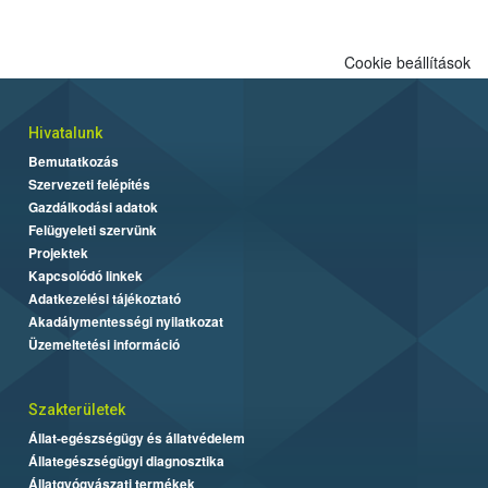
biztonságos grillezés legfontosabb tudnivalóit.
Cookie beállítások
Hivatalunk
Bemutatkozás
Szervezeti felépítés
Gazdálkodási adatok
Felügyeleti szervünk
Projektek
Kapcsolódó linkek
Adatkezelési tájékoztató
Akadálymentességi nyilatkozat
Üzemeltetési információ
Szakterületek
Állat-egészségügy és állatvédelem
Állategészségügyi diagnosztika
Állatgyógyászati termékek