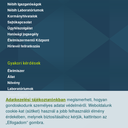
Nébih Igazgatóságok
Nébih Laboratóriumok
Kormányhivatalok
Sajtókapcsolat
Ügyfélszolgálat
Hatósági jogsegély
Élelmiszermentő Központ
Hírlevél feliratkozás
Gyakori kérdések
Élelmiszer
Állat
Növény
Laboratóriumok
Labor/Egyéb
Adatkezelési tájékoztatónkban
megismerheti, hogyan
gondoskodunk személyes adatai védelméről. Weboldalunk
cookie-kat (sütiket) használ a jobb felhasználói élmény
érdekében, melynek biztosításához kérjük, kattintson az
„Elfogadom” gombra.