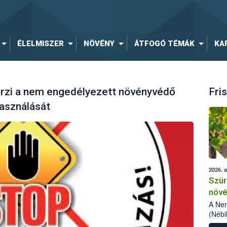
ÉLELMISZER
NÖVÉNY
ÁTFOGÓ TÉMÁK
KA
rzi a nem engedélyezett növényvédő
Fris
asználását
2026. 
Szür
növé
szől
A Nem
(Nébi
Klart