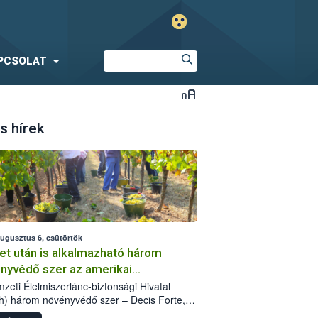
PCSOLAT
s hírek
augusztus 6, csütörtök
et után is alkalmazható három
nyvédő szer az amerikai
őkabóca ellen
zeti Élelmiszerlánc-biztonsági Hivatal
h) három növényvédő szer – Decis Forte,
an 24 EW, Oroganic – engedélyokiratát