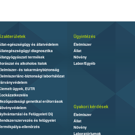
Szakterületek
Ügyintézés
Állat-egészségügy és állatvédelem
Élelmiszer
Állategészségügyi diagnosztika
Állat
Állatgyógyászati termékek
Növény
Borászat és alkoholos italok
Labor/Egyéb
Élelmiszer- és takarmánybiztonság
Élelmiszerlánc-biztonsági laborhálózat
Járványvédelem
Kiemelt ügyek, EUTR
Kockázatkezelés
Mezőgazdasági genetikai erőforrások
Gyakori kérdések
Növényvédelem
Nyilvántartási és Felügyeleti Díj
Élelmiszer
Rendszerszervezés és felügyelet
Állat
Termékpálya-ellenőrzés
Növény
Laboratóriumok