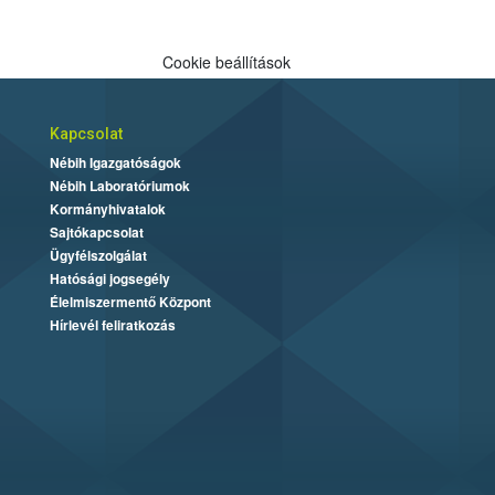
Cookie beállítások
Kapcsolat
Nébih Igazgatóságok
Nébih Laboratóriumok
Kormányhivatalok
Sajtókapcsolat
Ügyfélszolgálat
Hatósági jogsegély
Élelmiszermentő Központ
Hírlevél feliratkozás