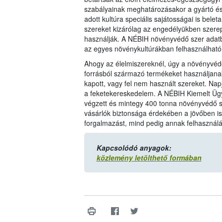
szabályainak meghatározásakor a gyártó é
adott kultúra speciális sajátosságai is bel
szereket kizárólag az engedélyükben szerep
használják. A NÉBIH növényvédő szer adat
az egyes növénykultúrákban felhasználható 
Ahogy az élelmiszereknél, úgy a növényvédő 
forrásból származó termékeket használjanak
kapott, vagy fel nem használt szereket. Nap
a feketekereskedelem. A NÉBIH Kiemelt Ügy
végzett és mintegy 400 tonna növényvédő sz
vásárlók biztonsága érdekében a jövőben is 
forgalmazást, mind pedig annak felhasználá
Kapcsolódó anyagok:
közlemény letölthető formában