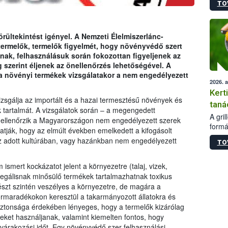
TO
módos
egész
felha
célja
ültekintést igényel. A Nemzeti Élelmiszerlánc-
lehet
stermelők, termelők figyelmét, hogy növényvédő szert
Az Or
nak, felhasználásuk során fokozottan figyeljenek az
felha
g szerint éljenek az önellenőrzés lehetőségével. A
terme
 a növényi termékek vizsgálatakor a nem engedélyezett
2026. 
Kert
sgálja az importált és a hazai termesztésű növények és
taná
artalmát. A vizsgálatok során – a megengedett
A gri
 ellenőrzik a Magyarországon nem engedélyezett szerek
formá
utatják, hogy az elmúlt években emelkedett a kifogásolt
romlá
z adott kultúrában, vagy hazánkban nem engedélyezett
TO
szapo
sütög
techni
 ismert kockázatot jelent a környezetre (talaj, vizek,
alapa
egálisnak minősülő termékek tartalmazhatnak toxikus
higié
szt szintén veszélyes a környezetre, de magára a
hőkez
zermaradékokon keresztül a takarmányozott állatokra és
tárol
biztonsága érdekében lényeges, hogy a termelők kizárólag
Hivat
eket használjanak, valamint kiemelten fontos, hogy
a biz
 várakozási időt. Egy növényvédő szer felhasználási