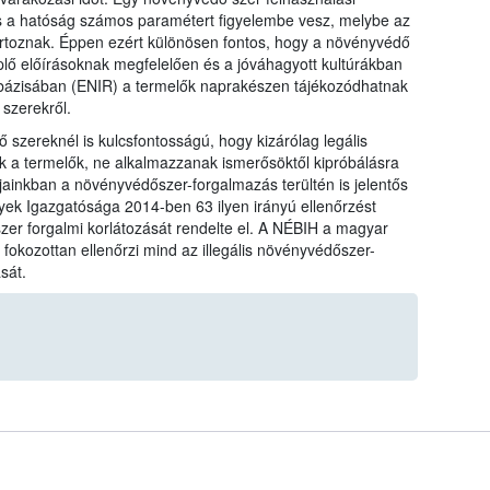
s a hatóság számos paramétert figyelembe vesz, melybe az
etartoznak. Éppen ezért különösen fontos, hogy a növényvédő
lő előírásoknak megfelelően és a jóváhagyott kultúrákban
bázisában (ENIR) a termelők naprakészen tájékozódhatnak
szerekről.
szereknél is kulcsfontosságú, hogy kizárólag legális
 a termelők, ne alkalmazzanak ismerősöktől kipróbálásra
jainkban a növényvédőszer-forgalmazás terültén is jelentős
ek Igazgatósága 2014-ben 63 ilyen irányú ellenőrzést
er forgalmi korlátozását rendelte el. A NÉBIH a magyar
fokozottan ellenőrzi mind az illegális növényvédőszer-
sát.