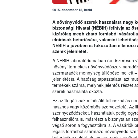
2015. december 15, kedd
A növényvédő szerek használata nagy kör
biztonsági Hivatal (NÉBIH) felhívja az ő
kizárólag megbízható forrásból vásárolja
előírások betartására, valamint lehetősé
NÉBIH a jövőben is fokozottan ellenőrzi
szerek jelenlétét.
A NÉBIH laboratóriumaiban rendszeresen viz
növényi termékek növényvédőszer-maradék t
szermaradék mennyiség túllépése mellett –
jelenlétét is. A hatóság tapasztalatai azt m
termékek száma, melynek jelentős részét a
szerek használata okozta.
Ez az illegálisnak minősülő felhasználás nem
hasznos vagy közömbös szervezetek). Az ill
szennyeződéseket, használatuk pedig egyré
felhasználóra is, másrészt a bizonytalan s
végső soron a fogyasztókra is. A vásárlók 
legális forrásból származó növényvédő szer
betartsák az előírt élelmezés-egészségügyi