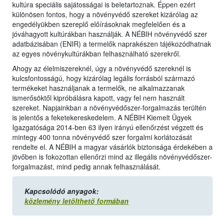
kultúra speciális sajátosságai is beletartoznak. Éppen ezért
különösen fontos, hogy a növényvédő szereket kizárólag az
engedélyükben szereplő előírásoknak megfelelően és a
jóváhagyott kultúrákban használják. A NÉBIH növényvédő szer
adatbázisában (ENIR) a termelők naprakészen tájékozódhatnak
az egyes növénykultúrákban felhasználható szerekről.
Ahogy az élelmiszereknél, úgy a növényvédő szereknél is
kulcsfontosságú, hogy kizárólag legális forrásból származó
termékeket használjanak a termelők, ne alkalmazzanak
ismerősöktől kipróbálásra kapott, vagy fel nem használt
szereket. Napjainkban a növényvédőszer-forgalmazás terültén
is jelentős a feketekereskedelem. A NÉBIH Kiemelt Ügyek
Igazgatósága 2014-ben 63 ilyen irányú ellenőrzést végzett és
mintegy 400 tonna növényvédő szer forgalmi korlátozását
rendelte el. A NÉBIH a magyar vásárlók biztonsága érdekében a
jövőben is fokozottan ellenőrzi mind az illegális növényvédőszer-
forgalmazást, mind pedig annak felhasználását.
Kapcsolódó anyagok:
közlemény letölthető formában