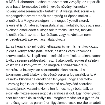
A NÉBIH laboratóriumaiban rendszeresen vizsgálja az importált
és a hazai termesztésű növények és növényi termékek
növényvédőszer-maradék tartalmát. A vizsgálatok során – a
megengedett szermaradék mennyiség túllépése mellett –
ellenőrzik a Magyarországon nem engedélyezett szerek
jelenlétét is. A hatóság tapasztalatai azt mutatják, hogy az elmúlt
években emelkedett a kifogásolt termékek száma, melynek
jelentős részét az adott kultúrában, vagy hazánkban nem
engedélyezett szerek használata okozta.
Ez az illegálisnak minősülő felhasználás nem ismert kockázatot
jelent a környezetre (talaj, vizek, hasznos vagy közömbös
szervezetek). Az illegálisnak minősülő termékek tartalmazhatnak
toxikus szennyeződéseket, használatuk pedig egyrészt szintén
veszélyes a környezetre, de magára a felhasználóra is,
másrészt a bizonytalan szermaradékokon keresztül a
takarmányozott állatokra és végső soron a fogyasztókra is. A
vásárlók biztonsága érdekében lényeges, hogy a termelők
kizárólag legális forrásból származó növényvédő szereket
használjanak, valamint kiemelten fontos, hogy betartsák az
előírt élelmezés-egészségügyi várakozási időt. Egy növényvédő
szer felhasználási szabályainak meghatározásakor a gyártó és
a hatóság számos paramétert figyelembe vesz, melybe az adott