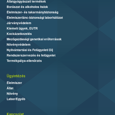
Állatgyógyászati termékek
Borászat és alkoholos italok
Élelmiszer- és takarmánybiztonság
Élelmiszerlánc-biztonsági laborhálózat
Járványvédelem
Kiemelt ügyek, EUTR
Kockázatkezelés
Mezőgazdasági genetikai erőforrások
Növényvédelem
Nyilvántartási és Felügyeleti Díj
Rendszerszervezés és felügyelet
Termékpálya-ellenőrzés
Ügyintézés
Élelmiszer
Állat
Növény
Labor/Egyéb
Kapcsolat