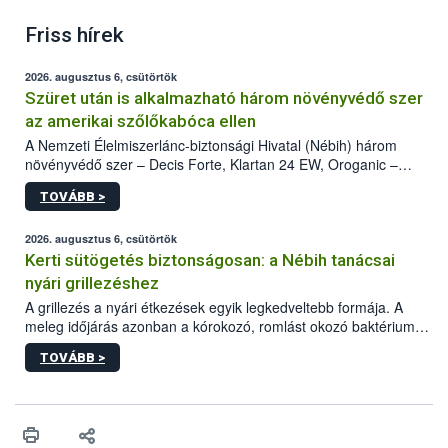
Friss hírek
2026. augusztus 6, csütörtök
Szüret után is alkalmazható három növényvédő szer
az amerikai szőlőkabóca ellen
A Nemzeti Élelmiszerlánc-biztonsági Hivatal (Nébih) három
növényvédő szer – Decis Forte, Klartan 24 EW, Oroganic –
engedélyokiratát módosította, így azok a szüretet követően,
TOVÁBB >
egészen a vesszőérettség (BBCH 91) stádiumáig
felhasználhatóak a szőlőben. A kiterjesztések célja, hogy a korai
érésű szőlőkben is legyen lehetőség a károsító elleni további
2026. augusztus 6, csütörtök
védekezésre. Az Oroganic készítmény kis kiszerelésben kiskerti
Kerti sütögetés biztonságosan: a Nébih tanácsai
felhasználók számára is elérhető és ökológiai termesztésben is
nyári grillezéshez
engedélyezett.
A grillezés a nyári étkezések egyik legkedveltebb formája. A
meleg időjárás azonban a kórokozó, romlást okozó baktériumok
gyorsabb szaporodásának is kedvez. A szabadtéri sütögetés
TOVÁBB >
ezért nem csupán a megfelelő sütési technikáról szól: legalább
ilyen fontos az alapanyagok biztonságos kezelése, az alapvető
higiéniai szabályok betartása, a megfelelő hőkezelés, valamint a
maradékok szakszerű tárolása. A Nemzeti Élelmiszerlánc-
biztonsági Hivatal (Nébih) Oktatási Programja összegyűjtötte a