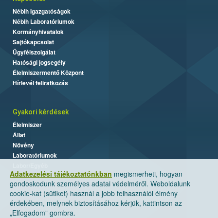
Nébih Igazgatóságok
Nébih Laboratóriumok
Kormányhivatalok
Sajtókapcsolat
Ügyfélszolgálat
Hatósági jogsegély
Élelmiszermentő Központ
Hírlevél feliratkozás
Gyakori kérdések
Élelmiszer
Állat
Növény
Laboratóriumok
Labor/Egyéb
Adatkezelési tájékoztatónkban
megismerheti, hogyan
gondoskodunk személyes adatai védelméről. Weboldalunk
cookie-kat (sütiket) használ a jobb felhasználói élmény
érdekében, melynek biztosításához kérjük, kattintson az
„Elfogadom” gombra.