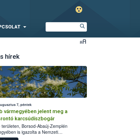
PCSOLAT
s hírek
augusztus 7, péntek
b vármegyében jelent meg a
srontó karcsúdíszbogár
 területen, Borsod-Abaúj-Zemplén
gyében is igazolta a Nemzeti
iszerlánc-biztonsági Hivatal (Nébih) a