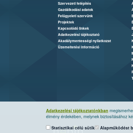
Szervezeti felépítés
Gazdálkodási adatok
Felügyeleti szervünk
Projektek
Kapcsolódó linkek
Adatkezelési tájékoztató
Akadálymentességi nyilatkozat
Üzemeltetési információ
Adatkezelési tájékoztatónkban
megismerheti
élmény érdekében, melynek biztosításához kér
Statisztikai célú sütik
Alapműködést biz