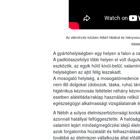
Az ellenőrzés közben feltárt hibákat és hiányoss
többl
A gyártóhelyiségben egy helyen a falon a cs
A padlóösszefolyó több helyen el volt dugu
eszközök, az egyik hűtő kívül-belül, valamin
helyiségben az ajtó félig leszakadt.
A mosogató helyiség, a mosogatómedence s
nem illő dolgokat (dobozok, táska, ruha) tár
higiénikus kézmosás feltételei néhány kézm
esetben alátétláda/raklap használata nélkül
egészségügyi alkalmassági vizsgálatainak é
A Nébih a súlyos élelmiszerbiztonsági kock
azonnali hatállyal felfüggesztette. A ható
valamint lejárt minőségmegőrzési idejű élelmi
azok forgalomba hozatalát és felhasználását.
továbbá az élelmiszer-vállalkozás által előáll