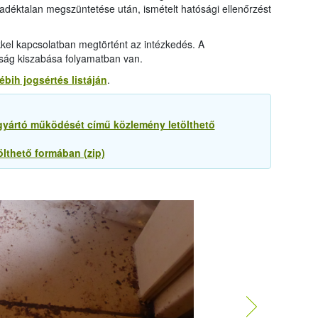
déktalan megszüntetése után, ismételt hatósági ellenőrzést
kel kapcsolatban megtörtént az intézkedés. A
írság kiszabása folyamatban van.
ébih jogsértés listáján
.
gyártó működését című közlemény letölthető
ölthető formában (zip)