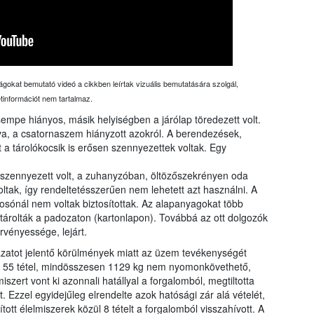
ágokat bemutató videó a cikkben leírtak vizuális bemutatására szolgál,
etinformációt nem tartalmaz.
empe hiányos, másik helyiségben a járólap töredezett volt.
lva, a csatornaszem hiányzott azokról. A berendezések,
t a tárolókocsik is erősen szennyezettek voltak. Egy
zennyezett volt, a zuhanyzóban, öltözőszekrényen oda
oltak, így rendeltetésszerűen nem lehetett azt használni. A
osónál nem voltak biztosítottak. Az alapanyagokat több
 tárolták a padozaton (kartonlapon). Továbbá az ott dolgozók
rvényessége, lejárt.
ázatot jelentő körülmények miatt az üzem tevékenységét
ság 55 tétel, mindösszesen 1129 kg nem nyomonkövethető,
szert vont ki azonnali hatállyal a forgalomból, megtiltotta
 Ezzel egyidejűleg elrendelte azok hatósági zár alá vételét,
ított élelmiszerek közül 8 tételt a forgalomból visszahívott. A