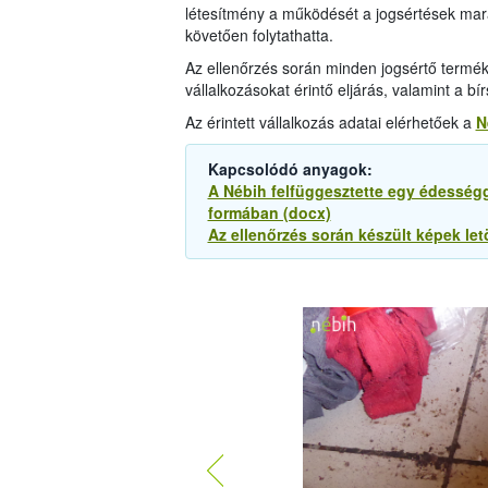
létesítmény a működését a jogsértések mara
követően folytathatta.
Az ellenőrzés során minden jogsértő termék
vállalkozásokat érintő eljárás, valamint a b
Az érintett vállalkozás adatai elérhetőek a
N
Kapcsolódó anyagok:
A Nébih felfüggesztette egy édesség
formában (docx)
Az ellenőrzés során készült képek let