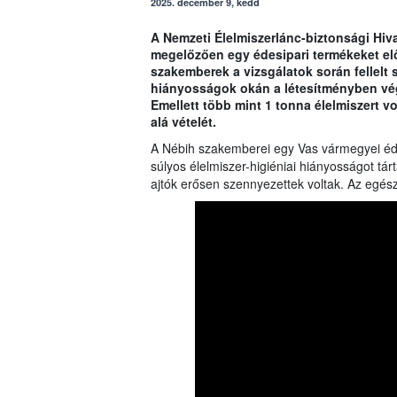
2025. december 9, kedd
A Nemzeti Élelmiszerlánc-biztonsági Hivat
megelőzően egy édesipari termékeket előá
szakemberek a vizsgálatok során fellelt 
hiányosságok okán a létesítményben végz
Emellett több mint 1 tonna élelmiszert v
alá vételét.
A Nébih szakemberei egy Vas vármegyei édes
súlyos élelmiszer-higiéniai hiányosságot tár
ajtók erősen szennyezettek voltak. Az egész l