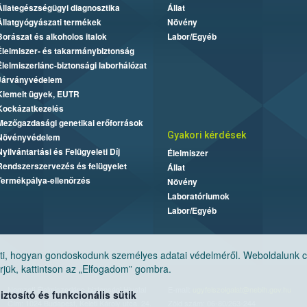
Állategészségügyi diagnosztika
Állat
Állatgyógyászati termékek
Növény
Borászat és alkoholos italok
Labor/Egyéb
Élelmiszer- és takarmánybiztonság
Élelmiszerlánc-biztonsági laborhálózat
Járványvédelem
Kiemelt ügyek, EUTR
Kockázatkezelés
Mezőgazdasági genetikai erőforrások
Gyakori kérdések
Növényvédelem
Nyilvántartási és Felügyeleti Díj
Élelmiszer
Rendszerszervezés és felügyelet
Állat
Termékpálya-ellenőrzés
Növény
Laboratóriumok
Labor/Egyéb
, hogyan gondoskodunk személyes adatai védelméről. Weboldalunk cook
jük, kattintson az „Elfogadom” gombra.
Nemzeti Élelmiszerlánc-biztonsági Hivatal
E-mail:
ugyfelszolgalat@nebih.gov.hu
tosító és funkcionális sütik
Cím: 1024 Budapest, Keleti Károly utca. 24.
Zöld szám: 06-80/263-244