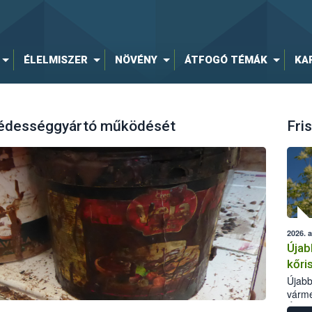
ÉLELMISZER
NÖVÉNY
ÁTFOGÓ TÉMÁK
KA
y édességgyártó működését
Fris
2026. 
Újab
kőri
Újabb
várme
Élelm