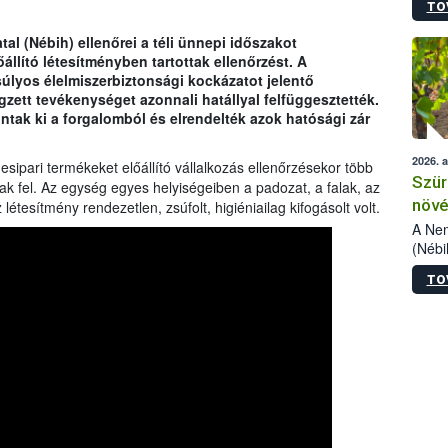
TO
kőris
jelen
al (Nébih) ellenőrei a téli ünnepi időszakot
talál
llító létesítményben tartottak ellenőrzést. A
azono
súlyos élelmiszerbiztonsági kockázatot jelentő
folyta
ett tevékenységet azonnali hatállyal felfüggesztették.
intéz
ontak ki a forgalomból és elrendelték azok hatósági zár
össze
érdek
2026. 
ipari termékeket előállító vállalkozás ellenőrzésekor több
Szür
tak fel. Az egység egyes helyiségeiben a padozat, a falak, az
növé
étesítmény rendezetlen, zsúfolt, higiéniailag kifogásolt volt.
szől
A Nem
(Nébi
Klart
TO
módos
egész
felha
célja
lehet
Az Or
felha
terme