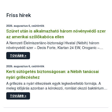
Friss hírek
2026. augusztus 6, csütörtök
Szüret után is alkalmazható három növényvédő szer
az amerikai szőlőkabóca ellen
A Nemzeti Élelmiszerlánc-biztonsági Hivatal (Nébih) három
növényvédő szer – Decis Forte, Klartan 24 EW, Oroganic –
engedélyokiratát módosította, így azok a szüretet követően,
TOVÁBB >
egészen a vesszőérettség (BBCH 91) stádiumáig
felhasználhatóak a szőlőben. A kiterjesztések célja, hogy a korai
érésű szőlőkben is legyen lehetőség a károsító elleni további
2026. augusztus 6, csütörtök
védekezésre. Az Oroganic készítmény kis kiszerelésben kiskerti
Kerti sütögetés biztonságosan: a Nébih tanácsai
felhasználók számára is elérhető és ökológiai termesztésben is
nyári grillezéshez
engedélyezett.
A grillezés a nyári étkezések egyik legkedveltebb formája. A
meleg időjárás azonban a kórokozó, romlást okozó baktériumok
gyorsabb szaporodásának is kedvez. A szabadtéri sütögetés
TOVÁBB >
ezért nem csupán a megfelelő sütési technikáról szól: legalább
ilyen fontos az alapanyagok biztonságos kezelése, az alapvető
higiéniai szabályok betartása, a megfelelő hőkezelés, valamint a
maradékok szakszerű tárolása. A Nemzeti Élelmiszerlánc-