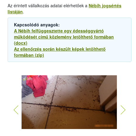
Az érintett vállalkozás adatai elérhetőek a
Nébih jogsértés
listáján
.
Kapcsolódó anyagok:
A Nébih felfüggesztette egy édességgyártó
működését című közlemény letölthető formában
(docx)
Az ellenőrzés során készült képek letölthető
formában (zip)