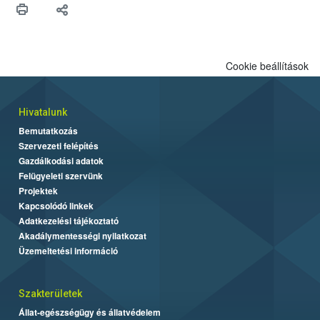
biztonsági Hivatal (Nébih) Oktatási Programja összegyűjtötte a
biztonságos grillezés legfontosabb tudnivalóit.
Cookie beállítások
Hivatalunk
Bemutatkozás
Szervezeti felépítés
Gazdálkodási adatok
Felügyeleti szervünk
Projektek
Kapcsolódó linkek
Adatkezelési tájékoztató
Akadálymentességi nyilatkozat
Üzemeltetési információ
Szakterületek
Állat-egészségügy és állatvédelem