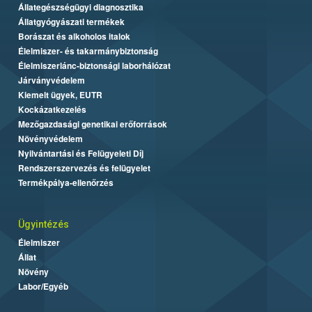
Állategészségügyi diagnosztika
Állatgyógyászati termékek
Borászat és alkoholos italok
Élelmiszer- és takarmánybiztonság
Élelmiszerlánc-biztonsági laborhálózat
Járványvédelem
Kiemelt ügyek, EUTR
Kockázatkezelés
Mezőgazdasági genetikai erőforrások
Növényvédelem
Nyilvántartási és Felügyeleti Díj
Rendszerszervezés és felügyelet
Termékpálya-ellenőrzés
Ügyintézés
Élelmiszer
Állat
Növény
Labor/Egyéb