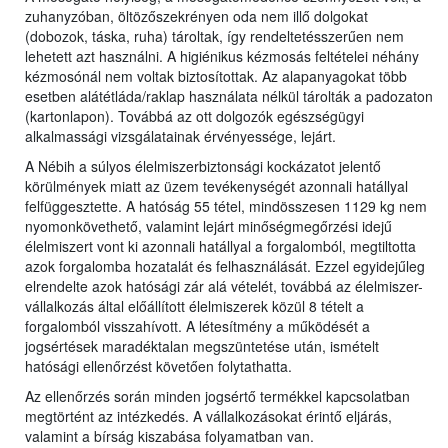
zuhanyzóban, öltözőszekrényen oda nem illő dolgokat
(dobozok, táska, ruha) tároltak, így rendeltetésszerűen nem
lehetett azt használni. A higiénikus kézmosás feltételei néhány
kézmosónál nem voltak biztosítottak. Az alapanyagokat több
esetben alátétláda/raklap használata nélkül tárolták a padozaton
(kartonlapon). Továbbá az ott dolgozók egészségügyi
alkalmassági vizsgálatainak érvényessége, lejárt.
A Nébih a súlyos élelmiszerbiztonsági kockázatot jelentő
körülmények miatt az üzem tevékenységét azonnali hatállyal
felfüggesztette. A hatóság 55 tétel, mindösszesen 1129 kg nem
nyomonkövethető, valamint lejárt minőségmegőrzési idejű
élelmiszert vont ki azonnali hatállyal a forgalomból, megtiltotta
azok forgalomba hozatalát és felhasználását. Ezzel egyidejűleg
elrendelte azok hatósági zár alá vételét, továbbá az élelmiszer-
vállalkozás által előállított élelmiszerek közül 8 tételt a
forgalomból visszahívott. A létesítmény a működését a
jogsértések maradéktalan megszüntetése után, ismételt
hatósági ellenőrzést követően folytathatta.
Az ellenőrzés során minden jogsértő termékkel kapcsolatban
megtörtént az intézkedés. A vállalkozásokat érintő eljárás,
valamint a bírság kiszabása folyamatban van.