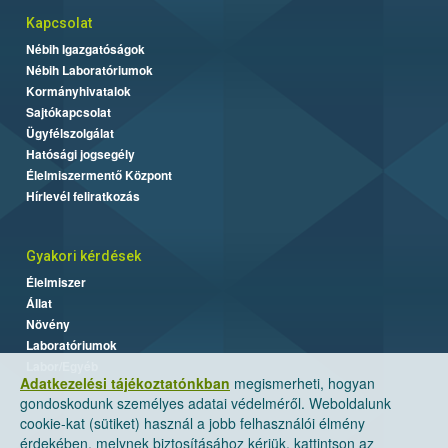
Kapcsolat
Nébih Igazgatóságok
Nébih Laboratóriumok
Kormányhivatalok
Sajtókapcsolat
Ügyfélszolgálat
Hatósági jogsegély
Élelmiszermentő Központ
Hírlevél feliratkozás
Gyakori kérdések
Élelmiszer
Állat
Növény
Laboratóriumok
Labor/Egyéb
Adatkezelési tájékoztatónkban
megismerheti, hogyan
gondoskodunk személyes adatai védelméről. Weboldalunk
cookie-kat (sütiket) használ a jobb felhasználói élmény
érdekében, melynek biztosításához kérjük, kattintson az