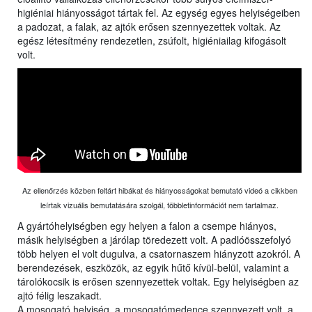
higiéniai hiányosságot tártak fel. Az egység egyes helyiségeiben
a padozat, a falak, az ajtók erősen szennyezettek voltak. Az
egész létesítmény rendezetlen, zsúfolt, higiéniailag kifogásolt
volt.
Az ellenőrzés közben feltárt hibákat és hiányosságokat bemutató videó a cikkben
leírtak vizuális bemutatására szolgál, többletinformációt nem tartalmaz.
A gyártóhelyiségben egy helyen a falon a csempe hiányos,
másik helyiségben a járólap töredezett volt. A padlóösszefolyó
több helyen el volt dugulva, a csatornaszem hiányzott azokról. A
berendezések, eszközök, az egyik hűtő kívül-belül, valamint a
tárolókocsik is erősen szennyezettek voltak. Egy helyiségben az
ajtó félig leszakadt.
A mosogató helyiség, a mosogatómedence szennyezett volt, a