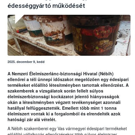
édességgyártó működését
2025. december 9, kedd
A Nemzeti Élelmiszerlánc-biztonsági Hivatal (Nébih)
ellenőrei a téli ünnepi időszakot megelőzően egy édesipari
termékeket előállító létesítményben tartottak ellenőrzést. A
szakemberek a vizsgálatok során fellelt súlyos
élelmiszerbiztonsági kockázatot jelentő hiányosságok
okán a létesítményben végzett tevékenységet azonnali
hatállyal felfüggesztették. Emellett több mint 1 tonna
élelmiszert vontak ki a forgalomból és elrendelték azok
hatósági zár alá vételét.
A Nébih szakemberei egy Vas vármegyei édesipari termékeket
előállító vállalkozás ellenőrzésekor több súlyos élelmiszer-