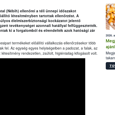
al (Nébih) ellenőrei a téli ünnepi időszakot
llító létesítményben tartottak ellenőrzést. A
súlyos élelmiszerbiztonsági kockázatot jelentő
ett tevékenységet azonnali hatállyal felfüggesztették.
ontak ki a forgalomból és elrendelték azok hatósági zár
2026. 
Megj
ipari termékeket előállító vállalkozás ellenőrzésekor több
aján
tak fel. Az egység egyes helyiségeiben a padozat, a falak, az
taka
Megje
étesítmény rendezetlen, zsúfolt, higiéniailag kifogásolt volt.
takar
kapcs
TO
irány
hatál