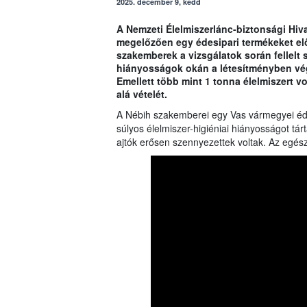
2025. december 9, kedd
A Nemzeti Élelmiszerlánc-biztonsági Hivat
megelőzően egy édesipari termékeket előá
szakemberek a vizsgálatok során fellelt 
hiányosságok okán a létesítményben végz
Emellett több mint 1 tonna élelmiszert v
alá vételét.
A Nébih szakemberei egy Vas vármegyei édes
súlyos élelmiszer-higiéniai hiányosságot tár
ajtók erősen szennyezettek voltak. Az egész l