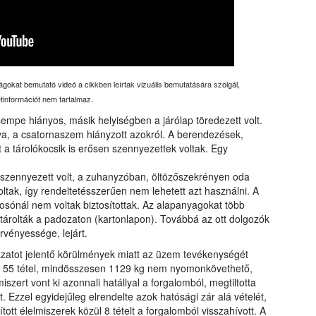
ágokat bemutató videó a cikkben leírtak vizuális bemutatására szolgál,
etinformációt nem tartalmaz.
empe hiányos, másik helyiségben a járólap töredezett volt.
lva, a csatornaszem hiányzott azokról. A berendezések,
t a tárolókocsik is erősen szennyezettek voltak. Egy
zennyezett volt, a zuhanyzóban, öltözőszekrényen oda
oltak, így rendeltetésszerűen nem lehetett azt használni. A
osónál nem voltak biztosítottak. Az alapanyagokat több
 tárolták a padozaton (kartonlapon). Továbbá az ott dolgozók
rvényessége, lejárt.
ázatot jelentő körülmények miatt az üzem tevékenységét
ság 55 tétel, mindösszesen 1129 kg nem nyomonkövethető,
szert vont ki azonnali hatállyal a forgalomból, megtiltotta
 Ezzel egyidejűleg elrendelte azok hatósági zár alá vételét,
ított élelmiszerek közül 8 tételt a forgalomból visszahívott. A