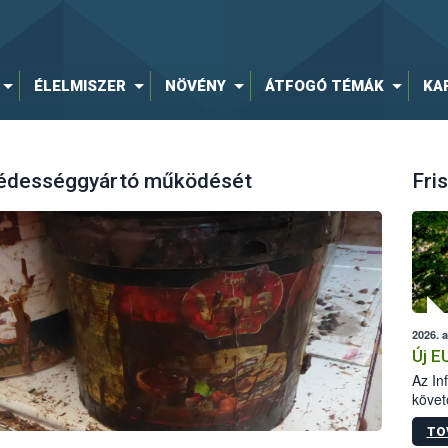
ÉLELMISZER
NÖVÉNY
ÁTFOGÓ TÉMÁK
KA
y édességgyártó működését
Fris
2026. 
Új E
Az In
követ
szere
TO