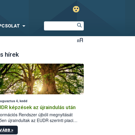
PCSOLAT
s hírek
augusztus 4, kedd
UDR képzések az újraindulás után
formációs Rendszer újbóli megnyitását
ően újraindultak az EUDR szerinti piaci
plőknek szóló online képzések.
VÁBB >