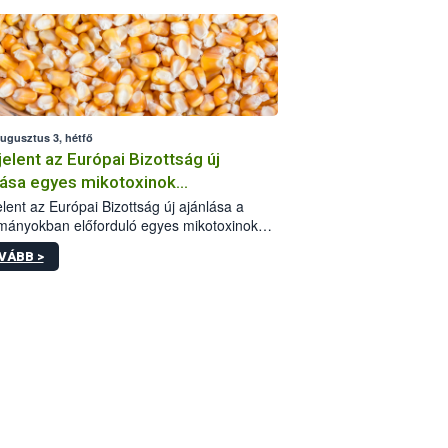
augusztus 3, hétfő
elent az Európai Bizottság új
lása egyes mikotoxinok
rmányokban való jelenlétéről
lent az Európai Bizottság új ajánlása a
mányokban előforduló egyes mikotoxinokkal
olatban. A dokumentum 2027-től új
VÁBB >
értékek alkalmazását írja elő, és a jelenleg
yos uniós ajánlások helyébe lép.