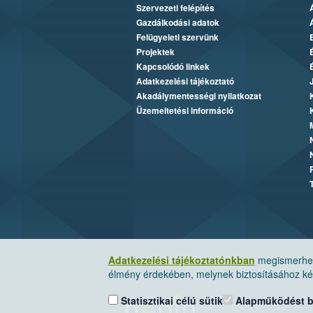
Szervezeti felépítés
Gazdálkodási adatok
Felügyeleti szervünk
Projektek
Kapcsolódó linkek
Adatkezelési tájékoztató
Akadálymentességi nyilatkozat
Üzemeltetési információ
Adatkezelési tájékoztatónkban
megismerheti
élmény érdekében, melynek biztosításához kér
Statisztikai célú sütik
Alapműködést biz