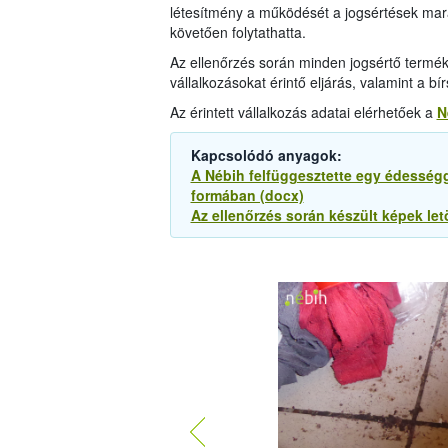
létesítmény a működését a jogsértések mara
követően folytathatta.
Az ellenőrzés során minden jogsértő termék
vállalkozásokat érintő eljárás, valamint a b
Az érintett vállalkozás adatai elérhetőek a
N
Kapcsolódó anyagok:
A Nébih felfüggesztette egy édesség
formában (docx)
Az ellenőrzés során készült képek let