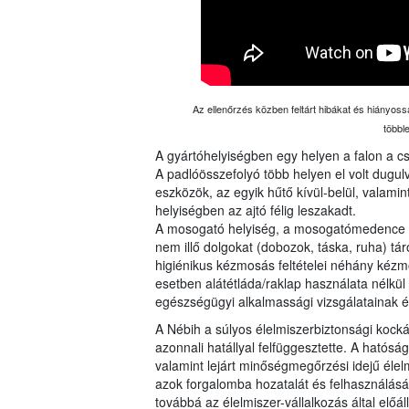
Az ellenőrzés közben feltárt hibákat és hiányoss
többl
A gyártóhelyiségben egy helyen a falon a cs
A padlóösszefolyó több helyen el volt dugu
eszközök, az egyik hűtő kívül-belül, valamin
helyiségben az ajtó félig leszakadt.
A mosogató helyiség, a mosogatómedence s
nem illő dolgokat (dobozok, táska, ruha) tár
higiénikus kézmosás feltételei néhány kézm
esetben alátétláda/raklap használata nélkül
egészségügyi alkalmassági vizsgálatainak é
A Nébih a súlyos élelmiszerbiztonsági kock
azonnali hatállyal felfüggesztette. A ható
valamint lejárt minőségmegőrzési idejű élelmi
azok forgalomba hozatalát és felhasználását.
továbbá az élelmiszer-vállalkozás által előáll