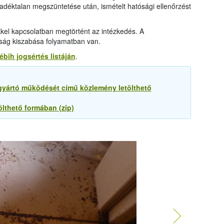
déktalan megszüntetése után, ismételt hatósági ellenőrzést
kel kapcsolatban megtörtént az intézkedés. A
írság kiszabása folyamatban van.
ébih jogsértés listáján
.
gyártó működését című közlemény letölthető
ölthető formában (zip)