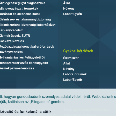
Állategészségügyi diagnosztika
Állat
Állatgyógyászati termékek
Növény
Borászat és alkoholos italok
Labor/Egyéb
Élelmiszer- és takarmánybiztonság
Élelmiszerlánc-biztonsági laborhálózat
Járványvédelem
Kiemelt ügyek, EUTR
Kockázatkezelés
Mezőgazdasági genetikai erőforrások
Gyakori kérdések
Növényvédelem
Nyilvántartási és Felügyeleti Díj
Élelmiszer
Rendszerszervezés és felügyelet
Állat
Termékpálya-ellenőrzés
Növény
Laboratóriumok
Labor/Egyéb
, hogyan gondoskodunk személyes adatai védelméről. Weboldalunk cook
jük, kattintson az „Elfogadom” gombra.
Nemzeti Élelmiszerlánc-biztonsági Hivatal
E-mail:
ugyfelszolgalat@nebih.gov.hu
tosító és funkcionális sütik
Cím: 1024 Budapest, Keleti Károly utca. 24.
Zöld szám: 06-80/263-244