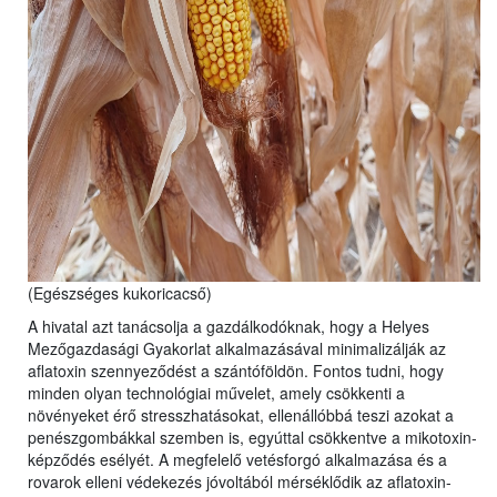
(Egészséges kukoricacső)
A hivatal azt tanácsolja a gazdálkodóknak, hogy a Helyes
Mezőgazdasági Gyakorlat alkalmazásával minimalizálják az
aflatoxin szennyeződést a szántóföldön. Fontos tudni, hogy
minden olyan technológiai művelet, amely csökkenti a
növényeket érő stresszhatásokat, ellenállóbbá teszi azokat a
penészgombákkal szemben is, egyúttal csökkentve a mikotoxin-
képződés esélyét. A megfelelő vetésforgó alkalmazása és a
rovarok elleni védekezés jóvoltából mérséklődik az aflatoxin-