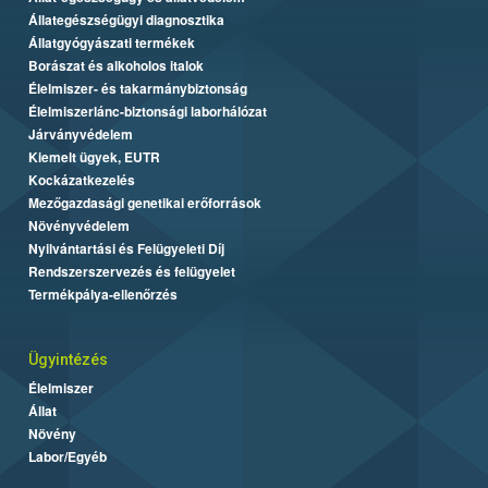
Állategészségügyi diagnosztika
Állatgyógyászati termékek
Borászat és alkoholos italok
Élelmiszer- és takarmánybiztonság
Élelmiszerlánc-biztonsági laborhálózat
Járványvédelem
Kiemelt ügyek, EUTR
Kockázatkezelés
Mezőgazdasági genetikai erőforrások
Növényvédelem
Nyilvántartási és Felügyeleti Díj
Rendszerszervezés és felügyelet
Termékpálya-ellenőrzés
Ügyintézés
Élelmiszer
Állat
Növény
Labor/Egyéb