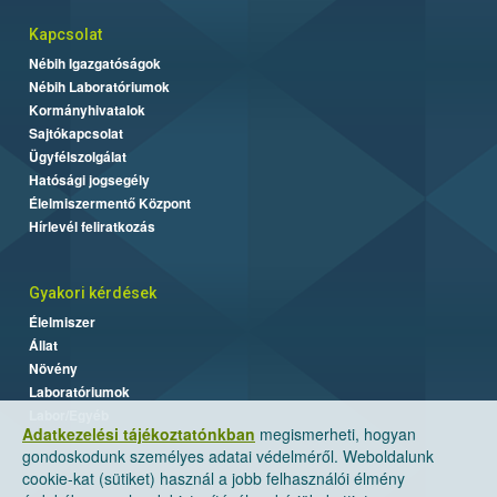
Kapcsolat
Nébih Igazgatóságok
Nébih Laboratóriumok
Kormányhivatalok
Sajtókapcsolat
Ügyfélszolgálat
Hatósági jogsegély
Élelmiszermentő Központ
Hírlevél feliratkozás
Gyakori kérdések
Élelmiszer
Állat
Növény
Laboratóriumok
Labor/Egyéb
Adatkezelési tájékoztatónkban
megismerheti, hogyan
gondoskodunk személyes adatai védelméről. Weboldalunk
cookie-kat (sütiket) használ a jobb felhasználói élmény