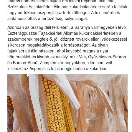
magas hőmérséklettel sújtott dél alföldi régióban található,
Székkutasi Fajtakísérleti Állomás kukoricakísérlete során találtak
nagymértékben aszpergillusz fertőzöttséget. A toxinmérések
alátámasztották a fertőzöttség súlyosságát.
Azonban az ország déli területén, a Baranya vármegyében lévő
Eszterágpusztai Fajtakísérleti Állomás kukoricakísérletében a
szakemberek megfelelő, jól időzített rovarok elleni védekezéssel
sikeresen megakadályozták a fertőzöttséget. Az olyan
fajtakísérleti állomásokon, ahol kevésbé magas a nyári
hőmérséklet és kisebb az aszály, mint Vas, Győr-Moson-Sopron
és Borsod-Abaúj-Zemplén vármegyékben, idén sem volt
jellemző az Aspergillus fajok megjelenése a kukoricán.