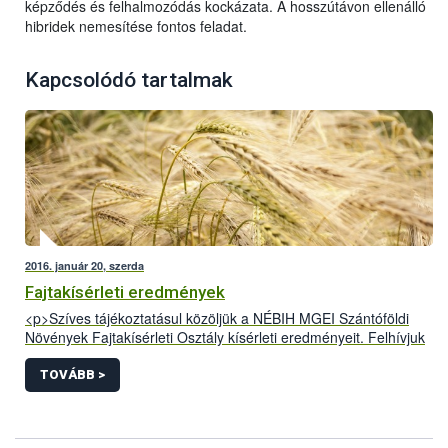
képződés és felhalmozódás kockázata. A hosszútávon ellenálló
hibridek nemesítése fontos feladat.
Kapcsolódó tartalmak
2016. január 20, szerda
Fajtakísérleti eredmények
<p>Szíves tájékoztatásul közöljük a NÉBIH MGEI Szántóföldi
Növények Fajtakísérleti Osztály kísérleti eredményeit. Felhívjuk
figyelmüket, hogy az itt megjelentetett adatok szakmai
tartalmáért csak&nbsp; az általunk közzétett formában vállaljuk
TOVÁBB >
a felelősséget. A&nbsp; NÉBIHMGEI nem vállal
felelősséget&nbsp; az eredmények módosított, megtévesztésre
alkalmas formában való közléséért, az ilyen publikációk