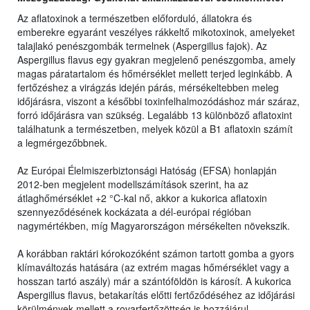
Az aflatoxinok a természetben előforduló, állatokra és
emberekre egyaránt veszélyes rákkeltő mikotoxinok, amelyeket
talajlakó penészgombák termelnek (Aspergillus fajok). Az
Aspergillus flavus egy gyakran megjelenő penészgomba, amely
magas páratartalom és hőmérséklet mellett terjed leginkább. A
fertőzéshez a virágzás idején párás, mérsékeltebben meleg
időjárásra, viszont a későbbi toxinfelhalmozódáshoz már száraz,
forró időjárásra van szükség. Legalább 13 különböző aflatoxint
találhatunk a természetben, melyek közül a B1 aflatoxin számít
a legmérgezőbbnek.
Az Európai Élelmiszerbiztonsági Hatóság (EFSA) honlapján
2012-ben megjelent modellszámítások szerint, ha az
átlaghőmérséklet +2 °C-kal nő, akkor a kukorica aflatoxin
szennyeződésének kockázata a dél-európai régióban
nagymértékben, míg Magyarországon mérsékelten növekszik.
A korábban raktári kórokozóként számon tartott gomba a gyors
klímaváltozás hatására (az extrém magas hőmérséklet vagy a
hosszan tartó aszály) már a szántóföldön is károsít. A kukorica
Aspergillus flavus, betakarítás előtti fertőződéséhez az időjárási
körülmények mellett a rovarfertőzöttség is hozzájárul.