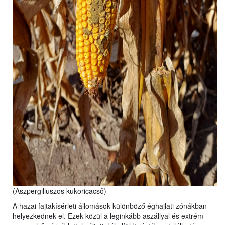
(Aszpergilluszos kukoricacső)
A hazai fajtakísérleti állomások különböző éghajlati zónákban
helyezkednek el. Ezek közül a leginkább aszállyal és extrém