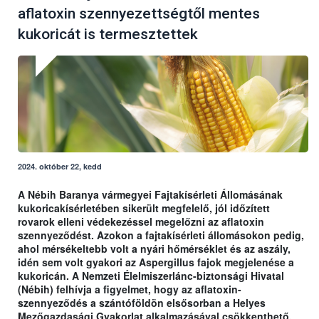
aflatoxin szennyezettségtől mentes
kukoricát is termesztettek
2024. október 22, kedd
A Nébih Baranya vármegyei Fajtakísérleti Állomásának
kukoricakísérletében sikerült megfelelő, jól időzített
rovarok elleni védekezéssel megelőzni az aflatoxin
szennyeződést. Azokon a fajtakísérleti állomásokon pedig,
ahol mérsékeltebb volt a nyári hőmérséklet és az aszály,
idén sem volt gyakori az Aspergillus fajok megjelenése a
kukoricán. A Nemzeti Élelmiszerlánc-biztonsági Hivatal
(Nébih) felhívja a figyelmet, hogy az aflatoxin-
szennyeződés a szántóföldön elsősorban a Helyes
Mezőgazdasági Gyakorlat alkalmazásával csökkenthető.