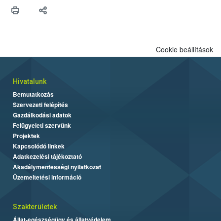
hitelességéért.</p>
Cookie beállítások
Hivatalunk
Bemutatkozás
Szervezeti felépítés
Gazdálkodási adatok
Felügyeleti szervünk
Projektek
Kapcsolódó linkek
Adatkezelési tájékoztató
Akadálymentességi nyilatkozat
Üzemeltetési információ
Szakterületek
Állat-egészségügy és állatvédelem