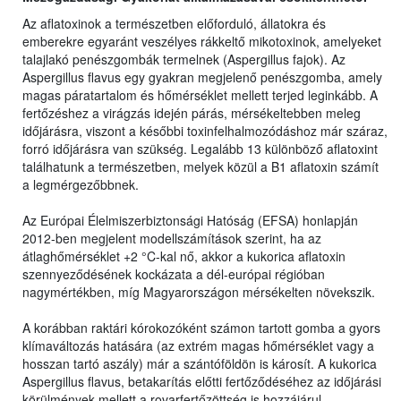
Az aflatoxinok a természetben előforduló, állatokra és
emberekre egyaránt veszélyes rákkeltő mikotoxinok, amelyeket
talajlakó penészgombák termelnek (Aspergillus fajok). Az
Aspergillus flavus egy gyakran megjelenő penészgomba, amely
magas páratartalom és hőmérséklet mellett terjed leginkább. A
fertőzéshez a virágzás idején párás, mérsékeltebben meleg
időjárásra, viszont a későbbi toxinfelhalmozódáshoz már száraz,
forró időjárásra van szükség. Legalább 13 különböző aflatoxint
találhatunk a természetben, melyek közül a B1 aflatoxin számít
a legmérgezőbbnek.
Az Európai Élelmiszerbiztonsági Hatóság (EFSA) honlapján
2012-ben megjelent modellszámítások szerint, ha az
átlaghőmérséklet +2 °C-kal nő, akkor a kukorica aflatoxin
szennyeződésének kockázata a dél-európai régióban
nagymértékben, míg Magyarországon mérsékelten növekszik.
A korábban raktári kórokozóként számon tartott gomba a gyors
klímaváltozás hatására (az extrém magas hőmérséklet vagy a
hosszan tartó aszály) már a szántóföldön is károsít. A kukorica
Aspergillus flavus, betakarítás előtti fertőződéséhez az időjárási
körülmények mellett a rovarfertőzöttség is hozzájárul.