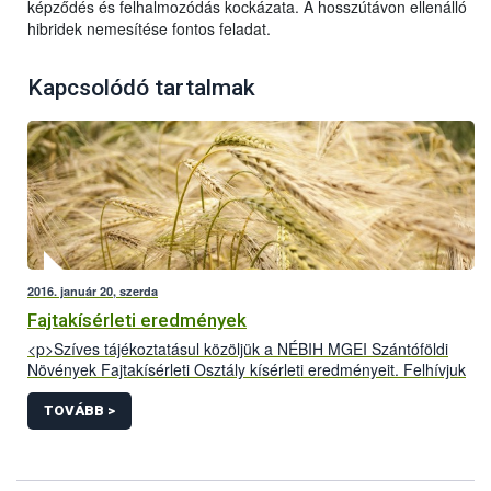
képződés és felhalmozódás kockázata. A hosszútávon ellenálló
hibridek nemesítése fontos feladat.
Kapcsolódó tartalmak
2016. január 20, szerda
Fajtakísérleti eredmények
<p>Szíves tájékoztatásul közöljük a NÉBIH MGEI Szántóföldi
Növények Fajtakísérleti Osztály kísérleti eredményeit. Felhívjuk
figyelmüket, hogy az itt megjelentetett adatok szakmai
tartalmáért csak&nbsp; az általunk közzétett formában vállaljuk
TOVÁBB >
a felelősséget. A&nbsp; NÉBIHMGEI nem vállal
felelősséget&nbsp; az eredmények módosított, megtévesztésre
alkalmas formában való közléséért, az ilyen publikációk