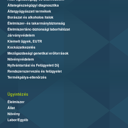
Állategészségügyi diagnosztika
Állatgyógyászati termékek
Borászat és alkoholos italok
Élelmiszer- és takarmánybiztonság
Élelmiszerlánc-biztonsági laborhálózat
Járványvédelem
Kiemelt ügyek, EUTR
Kockázatkezelés
Mezőgazdasági genetikai erőforrások
Növényvédelem
Nyilvántartási és Felügyeleti Díj
Rendszerszervezés és felügyelet
Termékpálya-ellenőrzés
Ügyintézés
Élelmiszer
Állat
Növény
Labor/Egyéb