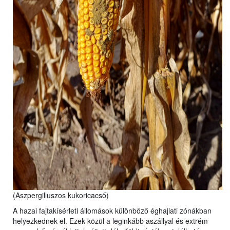
(Aszpergilluszos kukoricacső)
A hazai fajtakísérleti állomások különböző éghajlati zónákban
helyezkednek el. Ezek közül a leginkább aszállyal és extrém