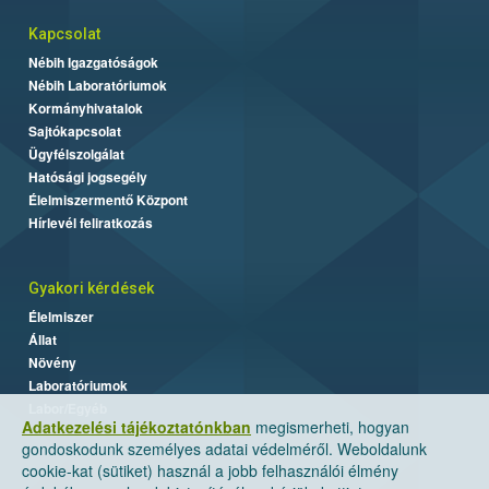
Kapcsolat
Nébih Igazgatóságok
Nébih Laboratóriumok
Kormányhivatalok
Sajtókapcsolat
Ügyfélszolgálat
Hatósági jogsegély
Élelmiszermentő Központ
Hírlevél feliratkozás
Gyakori kérdések
Élelmiszer
Állat
Növény
Laboratóriumok
Labor/Egyéb
Adatkezelési tájékoztatónkban
megismerheti, hogyan
gondoskodunk személyes adatai védelméről. Weboldalunk
cookie-kat (sütiket) használ a jobb felhasználói élmény