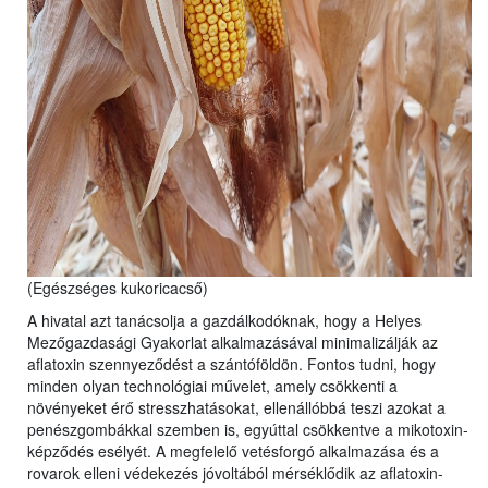
(Egészséges kukoricacső)
A hivatal azt tanácsolja a gazdálkodóknak, hogy a Helyes
Mezőgazdasági Gyakorlat alkalmazásával minimalizálják az
aflatoxin szennyeződést a szántóföldön. Fontos tudni, hogy
minden olyan technológiai művelet, amely csökkenti a
növényeket érő stresszhatásokat, ellenállóbbá teszi azokat a
penészgombákkal szemben is, egyúttal csökkentve a mikotoxin-
képződés esélyét. A megfelelő vetésforgó alkalmazása és a
rovarok elleni védekezés jóvoltából mérséklődik az aflatoxin-