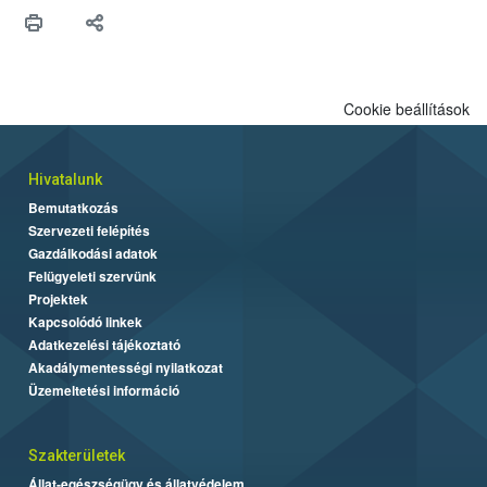
hitelességéért.</p>
Cookie beállítások
Hivatalunk
Bemutatkozás
Szervezeti felépítés
Gazdálkodási adatok
Felügyeleti szervünk
Projektek
Kapcsolódó linkek
Adatkezelési tájékoztató
Akadálymentességi nyilatkozat
Üzemeltetési információ
Szakterületek
Állat-egészségügy és állatvédelem