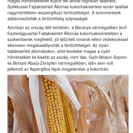
magas hőmérséklettel sújtott dél alföldi régióban található,
Székkutasi Fajtakísérleti Állomás kukoricakísérlete során találtak
nagymértékben aszpergillusz fertőzöttséget. A toxinmérések
alátámasztották a fertőzöttség súlyosságát.
Azonban az ország déli területén, a Baranya vármegyében lévő
Eszterágpusztai Fajtakísérleti Állomás kukoricakísérletében a
szakemberek megfelelő, jól időzített rovarok elleni védekezéssel
sikeresen megakadályozták a fertőzöttséget. Az olyan
fajtakísérleti állomásokon, ahol kevésbé magas a nyári
hőmérséklet és kisebb az aszály, mint Vas, Győr-Moson-Sopron
és Borsod-Abaúj-Zemplén vármegyékben, idén sem volt
jellemző az Aspergillus fajok megjelenése a kukoricán.