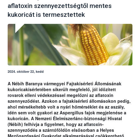
aflatoxin szennyezettségtől mentes
kukoricát is termesztettek
2024. október 22, kedd
A Nébih Baranya vármegyei Fajtakísérleti Állomásának
kukoricakísérletében sikerült megfelelő, jól időzített
rovarok elleni védekezéssel megelőzni az aflatoxin
szennyeződést. Azokon a fajtakísérleti állomásokon pedig,
ahol mérsékeltebb volt a nyári hőmérséklet és az aszály,
idén sem volt gyakori az Aspergillus fajok megjelenése a
kukoricán. A Nemzeti Élelmiszerlánc-biztonsági Hivatal
(Nébih) felhívja a figyelmet, hogy az aflatoxin-
szennyeződés a szántóföldön elsősorban a Helyes
Mezőgazdasági Gyakorlat alkalmazásával csökkenthető.