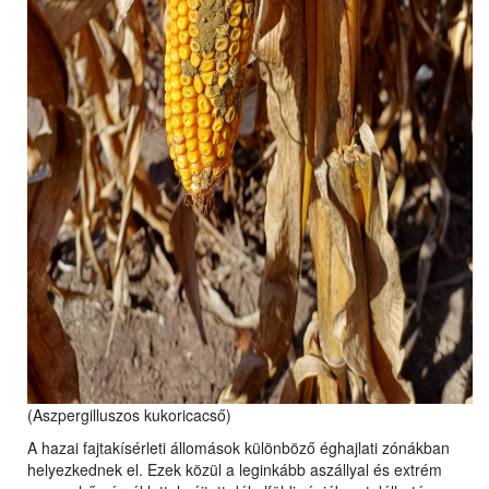
(Aszpergilluszos kukoricacső)
A hazai fajtakísérleti állomások különböző éghajlati zónákban
helyezkednek el. Ezek közül a leginkább aszállyal és extrém