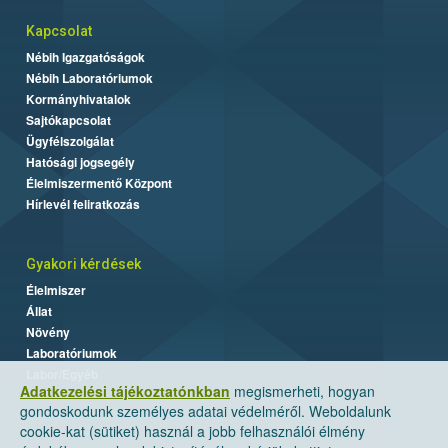
Kapcsolat
Nébih Igazgatóságok
Nébih Laboratóriumok
Kormányhivatalok
Sajtókapcsolat
Ügyfélszolgálat
Hatósági jogsegély
Élelmiszermentő Központ
Hírlevél feliratkozás
Gyakori kérdések
Élelmiszer
Állat
Növény
Laboratóriumok
Labor/Egyéb
Adatkezelési tájékoztatónkban
megismerheti, hogyan
gondoskodunk személyes adatai védelméről. Weboldalunk
cookie-kat (sütiket) használ a jobb felhasználói élmény