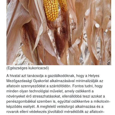
(Egészséges kukoricacső)
A hivatal azt tanácsolja a gazdálkodóknak, hogy a Helyes
Mezőgazdasági Gyakorlat alkalmazásával minimalizálják az
aflatoxin szennyeződést a szántóföldön. Fontos tudni, hogy
minden olyan technológiai művelet, amely csökkenti a
növényeket érő stresszhatásokat, ellenállóbbá teszi azokat a
penészgombákkal szemben is, egyúttal csökkentve a mikotoxin-
képződés esélyét. A megfelelő vetésforgó alkalmazása és a
rovarok elleni védekezés jóvoltából mérséklődik az aflatoxin-