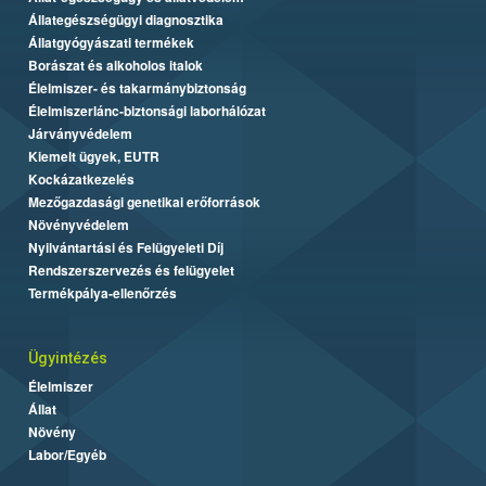
Állategészségügyi diagnosztika
Állatgyógyászati termékek
Borászat és alkoholos italok
Élelmiszer- és takarmánybiztonság
Élelmiszerlánc-biztonsági laborhálózat
Járványvédelem
Kiemelt ügyek, EUTR
Kockázatkezelés
Mezőgazdasági genetikai erőforrások
Növényvédelem
Nyilvántartási és Felügyeleti Díj
Rendszerszervezés és felügyelet
Termékpálya-ellenőrzés
Ügyintézés
Élelmiszer
Állat
Növény
Labor/Egyéb