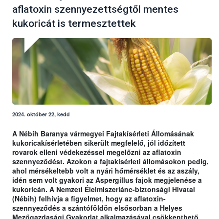
aflatoxin szennyezettségtől mentes
kukoricát is termesztettek
2024. október 22, kedd
A Nébih Baranya vármegyei Fajtakísérleti Állomásának
kukoricakísérletében sikerült megfelelő, jól időzített
rovarok elleni védekezéssel megelőzni az aflatoxin
szennyeződést. Azokon a fajtakísérleti állomásokon pedig,
ahol mérsékeltebb volt a nyári hőmérséklet és az aszály,
idén sem volt gyakori az Aspergillus fajok megjelenése a
kukoricán. A Nemzeti Élelmiszerlánc-biztonsági Hivatal
(Nébih) felhívja a figyelmet, hogy az aflatoxin-
szennyeződés a szántóföldön elsősorban a Helyes
Mezőgazdasági Gyakorlat alkalmazásával csökkenthető.