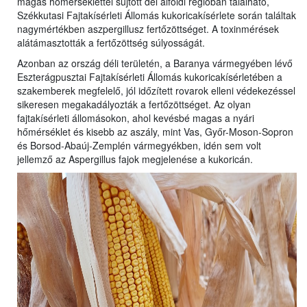
magas hőmérséklettel sújtott dél alföldi régióban található,
Székkutasi Fajtakísérleti Állomás kukoricakísérlete során találtak
nagymértékben aszpergillusz fertőzöttséget. A toxinmérések
alátámasztották a fertőzöttség súlyosságát.
Azonban az ország déli területén, a Baranya vármegyében lévő
Eszterágpusztai Fajtakísérleti Állomás kukoricakísérletében a
szakemberek megfelelő, jól időzített rovarok elleni védekezéssel
sikeresen megakadályozták a fertőzöttséget. Az olyan
fajtakísérleti állomásokon, ahol kevésbé magas a nyári
hőmérséklet és kisebb az aszály, mint Vas, Győr-Moson-Sopron
és Borsod-Abaúj-Zemplén vármegyékben, idén sem volt
jellemző az Aspergillus fajok megjelenése a kukoricán.