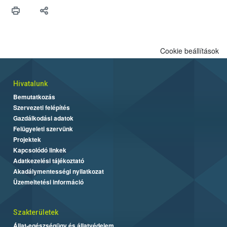
hitelességéért.</p>
Cookie beállítások
Hivatalunk
Bemutatkozás
Szervezeti felépítés
Gazdálkodási adatok
Felügyeleti szervünk
Projektek
Kapcsolódó linkek
Adatkezelési tájékoztató
Akadálymentességi nyilatkozat
Üzemeltetési információ
Szakterületek
Állat-egészségügy és állatvédelem