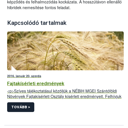
képződés és felhalmozódás kockázata. A hosszútávon ellenálló
hibridek nemesítése fontos feladat.
Kapcsolódó tartalmak
2016. január 20, szerda
Fajtakísérleti eredmények
<p>Szíves tájékoztatásul közöljük a NÉBIH MGEI Szántóföldi
Növények Fajtakísérleti Osztály kísérleti eredményeit. Felhívjuk
figyelmüket, hogy az itt megjelentetett adatok szakmai
tartalmáért csak&nbsp; az általunk közzétett formában vállaljuk
TOVÁBB >
a felelősséget. A&nbsp; NÉBIHMGEI nem vállal
felelősséget&nbsp; az eredmények módosított, megtévesztésre
alkalmas formában való közléséért, az ilyen publikációk