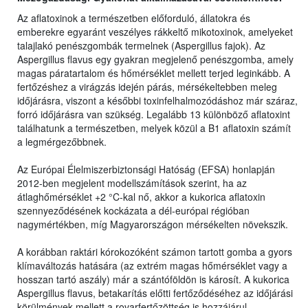
Az aflatoxinok a természetben előforduló, állatokra és
emberekre egyaránt veszélyes rákkeltő mikotoxinok, amelyeket
talajlakó penészgombák termelnek (Aspergillus fajok). Az
Aspergillus flavus egy gyakran megjelenő penészgomba, amely
magas páratartalom és hőmérséklet mellett terjed leginkább. A
fertőzéshez a virágzás idején párás, mérsékeltebben meleg
időjárásra, viszont a későbbi toxinfelhalmozódáshoz már száraz,
forró időjárásra van szükség. Legalább 13 különböző aflatoxint
találhatunk a természetben, melyek közül a B1 aflatoxin számít
a legmérgezőbbnek.
Az Európai Élelmiszerbiztonsági Hatóság (EFSA) honlapján
2012-ben megjelent modellszámítások szerint, ha az
átlaghőmérséklet +2 °C-kal nő, akkor a kukorica aflatoxin
szennyeződésének kockázata a dél-európai régióban
nagymértékben, míg Magyarországon mérsékelten növekszik.
A korábban raktári kórokozóként számon tartott gomba a gyors
klímaváltozás hatására (az extrém magas hőmérséklet vagy a
hosszan tartó aszály) már a szántóföldön is károsít. A kukorica
Aspergillus flavus, betakarítás előtti fertőződéséhez az időjárási
körülmények mellett a rovarfertőzöttség is hozzájárul.