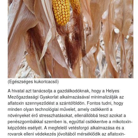
(Egészséges kukoricacső)
A hivatal azt tanácsolja a gazdálkodóknak, hogy a Helyes
Mezőgazdasági Gyakorlat alkalmazásával minimalizálják az
aflatoxin szennyeződést a szántóföldön. Fontos tudni, hogy
minden olyan technológiai művelet, amely csökkenti a
növényeket érő stresszhatásokat, ellenállóbbá teszi azokat a
penészgombákkal szemben is, egyúttal csökkentve a mikotoxin-
képződés esélyét. A megfelelő vetésforgó alkalmazása és a
rovarok elleni védekezés jóvoltából mérséklődik az aflatoxin-