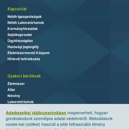
Kapcsolat
Nébih Igazgatóságok
Nébih Laboratóriumok
Kormányhivatalok
Sajtókapcsolat
Ügyfélszolgálat
Hatósági jogsegély
Élelmiszermentő Központ
Hírlevél feliratkozás
Gyakori kérdések
Élelmiszer
Állat
Növény
Laboratóriumok
Labor/Egyéb
Adatkezelési tájékoztatónkban
megismerheti, hogyan
gondoskodunk személyes adatai védelméről. Weboldalunk
cookie-kat (sütiket) használ a jobb felhasználói élmény