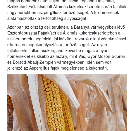
magas hőmérséklettel sújtott dél alföldi régióban található,
Székkutasi Fajtakísérleti Állomás kukoricakísérlete során találtak
nagymértékben aszpergillusz fertőzöttséget. A toxinmérések
alátámasztották a fertőzöttség súlyosságát.
Azonban az ország déli területén, a Baranya vármegyében lévő
Eszterágpusztai Fajtakísérleti Állomás kukoricakísérletében a
szakemberek megfelelő, jól időzített rovarok elleni védekezéssel
sikeresen megakadályozták a fertőzöttséget. Az olyan
fajtakísérleti állomásokon, ahol kevésbé magas a nyári
hőmérséklet és kisebb az aszály, mint Vas, Győr-Moson-Sopron
és Borsod-Abaúj-Zemplén vármegyékben, idén sem volt
jellemző az Aspergillus fajok megjelenése a kukoricán.