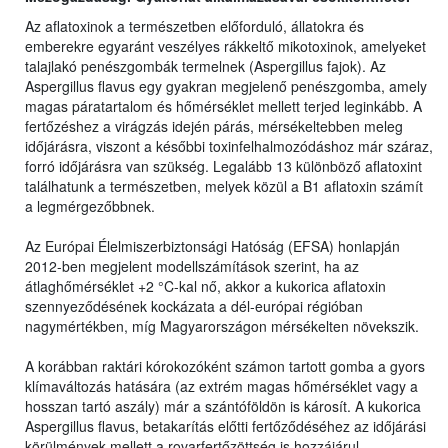
Az aflatoxinok a természetben előforduló, állatokra és
emberekre egyaránt veszélyes rákkeltő mikotoxinok, amelyeket
talajlakó penészgombák termelnek (Aspergillus fajok). Az
Aspergillus flavus egy gyakran megjelenő penészgomba, amely
magas páratartalom és hőmérséklet mellett terjed leginkább. A
fertőzéshez a virágzás idején párás, mérsékeltebben meleg
időjárásra, viszont a későbbi toxinfelhalmozódáshoz már száraz,
forró időjárásra van szükség. Legalább 13 különböző aflatoxint
találhatunk a természetben, melyek közül a B1 aflatoxin számít
a legmérgezőbbnek.
Az Európai Élelmiszerbiztonsági Hatóság (EFSA) honlapján
2012-ben megjelent modellszámítások szerint, ha az
átlaghőmérséklet +2 °C-kal nő, akkor a kukorica aflatoxin
szennyeződésének kockázata a dél-európai régióban
nagymértékben, míg Magyarországon mérsékelten növekszik.
A korábban raktári kórokozóként számon tartott gomba a gyors
klímaváltozás hatására (az extrém magas hőmérséklet vagy a
hosszan tartó aszály) már a szántóföldön is károsít. A kukorica
Aspergillus flavus, betakarítás előtti fertőződéséhez az időjárási
körülmények mellett a rovarfertőzöttség is hozzájárul.