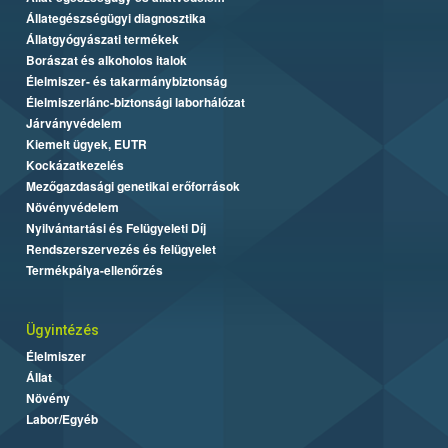
Állategészségügyi diagnosztika
Állatgyógyászati termékek
Borászat és alkoholos italok
Élelmiszer- és takarmánybiztonság
Élelmiszerlánc-biztonsági laborhálózat
Járványvédelem
Kiemelt ügyek, EUTR
Kockázatkezelés
Mezőgazdasági genetikai erőforrások
Növényvédelem
Nyilvántartási és Felügyeleti Díj
Rendszerszervezés és felügyelet
Termékpálya-ellenőrzés
Ügyintézés
Élelmiszer
Állat
Növény
Labor/Egyéb