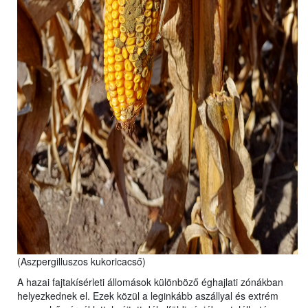
(Aszpergilluszos kukoricacső)
A hazai fajtakísérleti állomások különböző éghajlati zónákban
helyezkednek el. Ezek közül a leginkább aszállyal és extrém