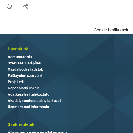
hitelességéért.</p>
Cookie beállítások
Hivatalunk
Bemutatkozás
Szervezeti felépítés
Gazdálkodási adatok
Felügyeleti szervünk
Projektek
Kapcsolódó linkek
Adatkezelési tájékoztató
Akadálymentességi nyilatkozat
Üzemeltetési információ
Szakterületek
Állat-egészségügy és állatvédelem