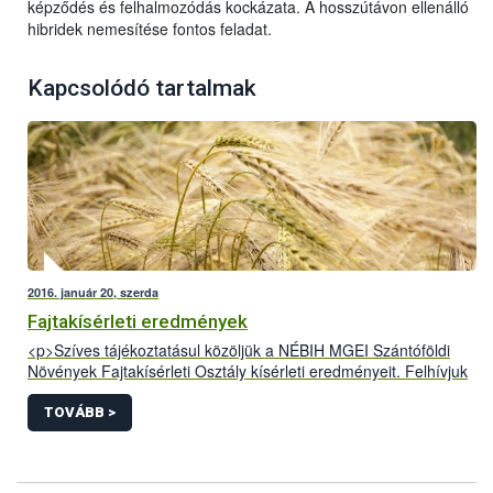
képződés és felhalmozódás kockázata. A hosszútávon ellenálló
hibridek nemesítése fontos feladat.
Kapcsolódó tartalmak
2016. január 20, szerda
Fajtakísérleti eredmények
<p>Szíves tájékoztatásul közöljük a NÉBIH MGEI Szántóföldi
Növények Fajtakísérleti Osztály kísérleti eredményeit. Felhívjuk
figyelmüket, hogy az itt megjelentetett adatok szakmai
tartalmáért csak&nbsp; az általunk közzétett formában vállaljuk
TOVÁBB >
a felelősséget. A&nbsp; NÉBIHMGEI nem vállal
felelősséget&nbsp; az eredmények módosított, megtévesztésre
alkalmas formában való közléséért, az ilyen publikációk