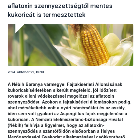
aflatoxin szennyezettségtől mentes
kukoricát is termesztettek
2024. október 22, kedd
A Nébih Baranya vármegyei Fajtakísérleti Állomásának
kukoricakísérletében sikerült megfelelő, jól időzített
rovarok elleni védekezéssel megelőzni az aflatoxin
szennyeződést. Azokon a fajtakísérleti állomásokon pedig,
ahol mérsékeltebb volt a nyári hőmérséklet és az aszály,
idén sem volt gyakori az Aspergillus fajok megjelenése a
kukoricán. A Nemzeti Élelmiszerlánc-biztonsági Hivatal
(Nébih) felhívja a figyelmet, hogy az aflatoxin-
szennyeződés a szántóföldön elsősorban a Helyes
Mezőgazdasági Gyakorlat alkalmazásával csökkenthető.