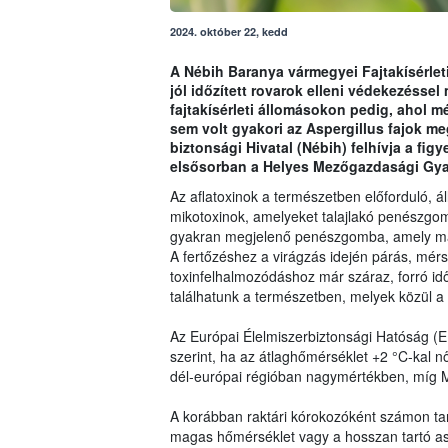
2024. október 22, kedd
A Nébih Baranya vármegyei Fajtakísérlet
jól időzített rovarok elleni védekezésse
fajtakísérleti állomásokon pedig, ahol mé
sem volt gyakori az Aspergillus fajok me
biztonsági Hivatal (Nébih) felhívja a fi
elsősorban a Helyes Mezőgazdasági Gya
Az aflatoxinok a természetben előforduló, á
mikotoxinok, amelyeket talajlakó penészgomb
gyakran megjelenő penészgomba, amely maga
A fertőzéshez a virágzás idején párás, mérs
toxinfelhalmozódáshoz már száraz, forró id
találhatunk a természetben, melyek közül a
Az Európai Élelmiszerbiztonsági Hatóság (
szerint, ha az átlaghőmérséklet +2 °C-kal 
dél-európai régióban nagymértékben, míg 
A korábban raktári kórokozóként számon tar
magas hőmérséklet vagy a hosszan tartó aszá