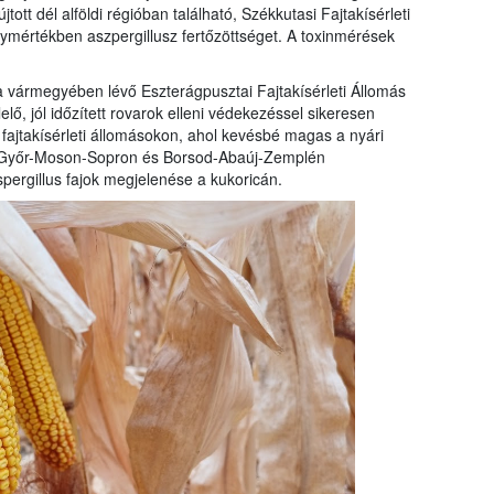
ott dél alföldi régióban található, Székkutasi Fajtakísérleti
gymértékben aszpergillusz fertőzöttséget. A toxinmérések
a vármegyében lévő Eszterágpusztai Fajtakísérleti Állomás
ő, jól időzített rovarok elleni védekezéssel sikeresen
fajtakísérleti állomásokon, ahol kevésbé magas a nyári
s, Győr-Moson-Sopron és Borsod-Abaúj-Zemplén
pergillus fajok megjelenése a kukoricán.