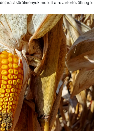
időjárási körülmények mellett a rovarfertőzöttség is