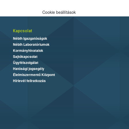
Cookie beállítások
Kapcsolat
Nébih Igazgatóságok
Nébih Laboratóriumok
Kormányhivatalok
Sajtókapcsolat
Ügyfélszolgálat
Hatósági jogsegély
Élelmiszermentő Központ
Hírlevél feliratkozás