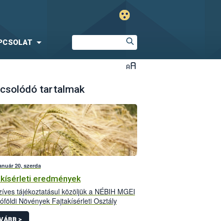
PCSOLAT
csolódó tartalmak
anuár 20, szerda
akísérleti eredmények
íves tájékoztatásul közöljük a NÉBIH MGEI
óföldi Növények Fajtakísérleti Osztály
leti eredményeit. Felhívjuk figyelmüket, hogy
t megjelentetett adatok szakmai tartalmáért
VÁBB >