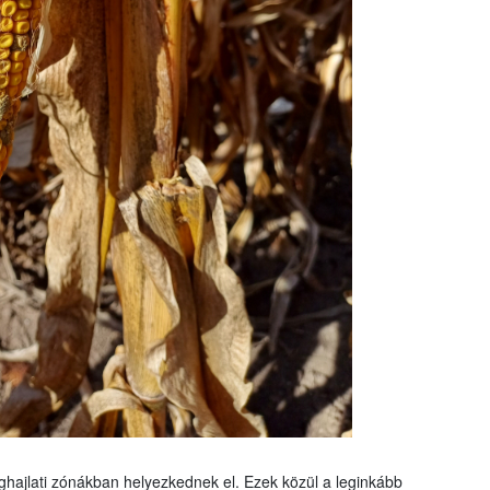
éghajlati zónákban helyezkednek el. Ezek közül a leginkább