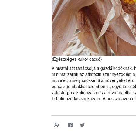
(Egészséges kukoricacső)
A hivatal azt tanácsolja a gazdálkodóknak
minimalizálják az aflatoxin szennyeződést a
művelet, amely csökkenti a növényeket érő s
penészgombákkal szemben is, egyúttal csök
vetésforgó alkalmazása és a rovarok elleni 
felhalmozódás kockázata. A hosszútávon ell