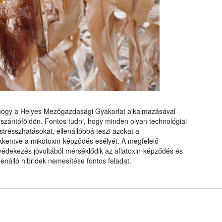
, hogy a Helyes Mezőgazdasági Gyakorlat alkalmazásával
 szántóföldön. Fontos tudni, hogy minden olyan technológiai
tresszhatásokat, ellenállóbbá teszi azokat a
kentve a mikotoxin-képződés esélyét. A megfelelő
védekezés jóvoltából mérséklődik az aflatoxin-képződés és
enálló hibridek nemesítése fontos feladat.