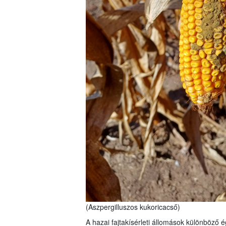
(Aszpergilluszos kukoricacső)
A hazai fajtakísérleti állomások különböző 