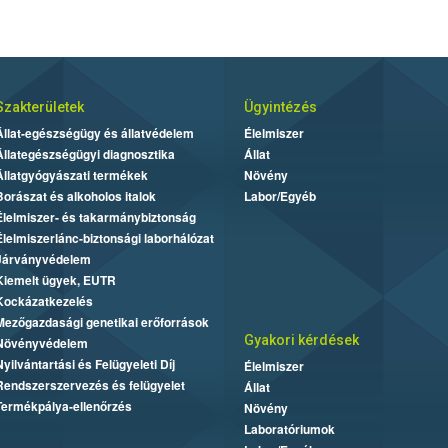
Szakterületek
Ügyintézés
Állat-egészségügy és állatvédelem
Élelmiszer
Állategészségügyi diagnosztika
Állat
Állatgyógyászati termékek
Növény
Borászat és alkoholos italok
Labor/Egyéb
Élelmiszer- és takarmánybiztonság
Élelmiszerlánc-biztonsági laborhálózat
Járványvédelem
Kiemelt ügyek, EUTR
Kockázatkezelés
Mezőgazdasági genetikai erőforrások
Gyakori kérdések
Növényvédelem
Nyilvántartási és Felügyeleti Díj
Élelmiszer
Rendszerszervezés és felügyelet
Állat
Termékpálya-ellenőrzés
Növény
Laboratóriumok