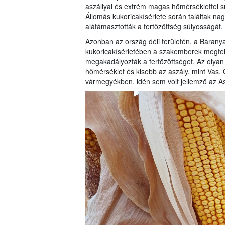
aszállyal és extrém magas hőmérséklettel sújt
Állomás kukoricakísérlete során találtak na
alátámasztották a fertőzöttség súlyosságát.
Azonban az ország déli területén, a Barany
kukoricakísérletében a szakemberek megfelel
megakadályozták a fertőzöttséget. Az olyan 
hőmérséklet és kisebb az aszály, mint Va
vármegyékben, idén sem volt jellemző az As