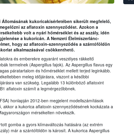
csak&
válla
nem v
i Állomásának kukoricakísérletében sikerült megfelelő,
módos
l megelőzni az aflatoxin szennyeződést. Azokon a
való k
rsékeltebb volt a nyári hőmérséklet és az aszály, idén
hitel
gjelenése a kukoricán. A Nemzeti Élelmiszerlánc-
gyelmet, hogy az aflatoxin-szennyeződés a szántóföldön
korlat alkalmazásával csökkenthető.
llatokra és emberekre egyaránt veszélyes rákkeltő
ák termelnek (Aspergillus fajok). Az Aspergillus flavus egy
s páratartalom és hőmérséklet mellett terjed leginkább.
ékeltebben meleg időjárásra, viszont a későbbi
őjárásra van szükség. Legalább 13 különböző aflatoxint
 B1 aflatoxin számít a legmérgezőbbnek.
EFSA) honlapján 2012-ben megjelent modellszámítások
nő, akkor a kukorica aflatoxin szennyeződésének kockázata a
Magyarországon mérsékelten növekszik.
tott gomba a gyors klímaváltozás hatására (az extrém
ly) már a szántóföldön is károsít. A kukorica Aspergillus