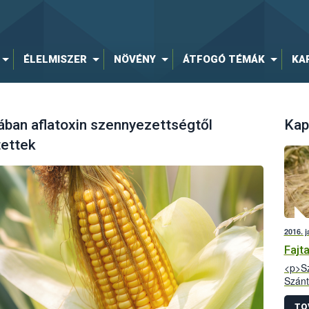
ÉLELMISZER
NÖVÉNY
ÁTFOGÓ TÉMÁK
KA
tában aflatoxin szennyezettségtől
Kap
tettek
2016. j
Fajt
<p>Sz
Szánt
kísér
az it
TO