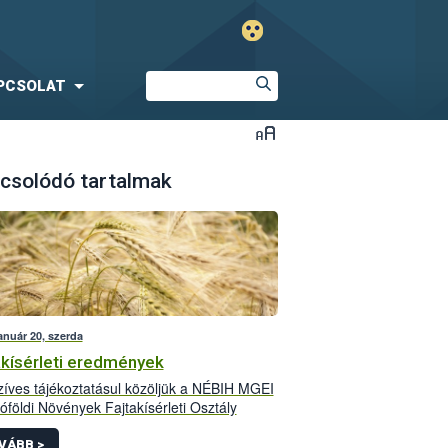
PCSOLAT
csolódó tartalmak
anuár 20, szerda
akísérleti eredmények
íves tájékoztatásul közöljük a NÉBIH MGEI
óföldi Növények Fajtakísérleti Osztály
leti eredményeit. Felhívjuk figyelmüket, hogy
t megjelentetett adatok szakmai tartalmáért
VÁBB >