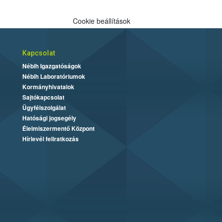
Cookie beállítások
Kapcsolat
Nébih Igazgatóságok
Nébih Laboratóriumok
Kormányhivatalok
Sajtókapcsolat
Ügyfélszolgálat
Hatósági jogsegély
Élelmiszermentő Központ
Hírlevél feliratkozás