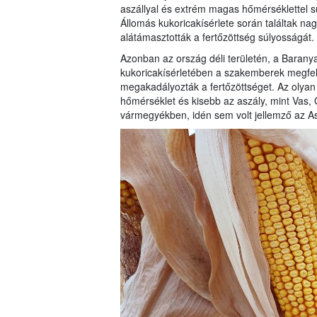
aszállyal és extrém magas hőmérséklettel sújt
Állomás kukoricakísérlete során találtak na
alátámasztották a fertőzöttség súlyosságát.
Azonban az ország déli területén, a Barany
kukoricakísérletében a szakemberek megfelel
megakadályozták a fertőzöttséget. Az olyan 
hőmérséklet és kisebb az aszály, mint Va
vármegyékben, idén sem volt jellemző az As