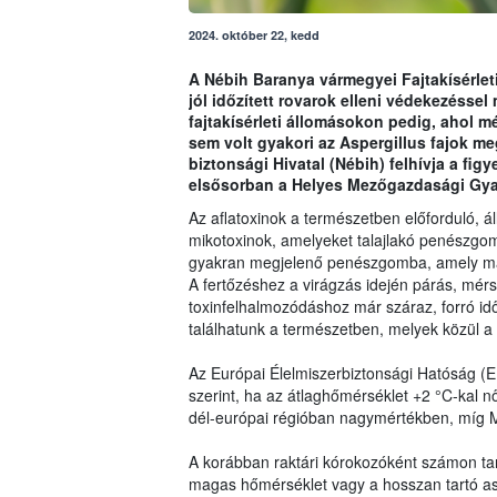
2024. október 22, kedd
A Nébih Baranya vármegyei Fajtakísérlet
jól időzített rovarok elleni védekezésse
fajtakísérleti állomásokon pedig, ahol mé
sem volt gyakori az Aspergillus fajok me
biztonsági Hivatal (Nébih) felhívja a fi
elsősorban a Helyes Mezőgazdasági Gya
Az aflatoxinok a természetben előforduló, á
mikotoxinok, amelyeket talajlakó penészgomb
gyakran megjelenő penészgomba, amely maga
A fertőzéshez a virágzás idején párás, mérs
toxinfelhalmozódáshoz már száraz, forró id
találhatunk a természetben, melyek közül a
Az Európai Élelmiszerbiztonsági Hatóság (
szerint, ha az átlaghőmérséklet +2 °C-kal 
dél-európai régióban nagymértékben, míg 
A korábban raktári kórokozóként számon tar
magas hőmérséklet vagy a hosszan tartó aszá