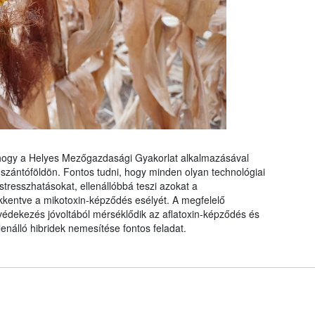
, hogy a Helyes Mezőgazdasági Gyakorlat alkalmazásával
 szántóföldön. Fontos tudni, hogy minden olyan technológiai
tresszhatásokat, ellenállóbbá teszi azokat a
kentve a mikotoxin-képződés esélyét. A megfelelő
védekezés jóvoltából mérséklődik az aflatoxin-képződés és
enálló hibridek nemesítése fontos feladat.