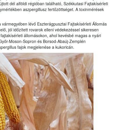
ott dél alföldi régióban található, Székkutasi Fajtakísérleti
gymértékben aszpergillusz fertőzöttséget. A toxinmérések
a vármegyében lévő Eszterágpusztai Fajtakísérleti Állomás
ő, jól időzített rovarok elleni védekezéssel sikeresen
fajtakísérleti állomásokon, ahol kevésbé magas a nyári
s, Győr-Moson-Sopron és Borsod-Abaúj-Zemplén
pergillus fajok megjelenése a kukoricán.