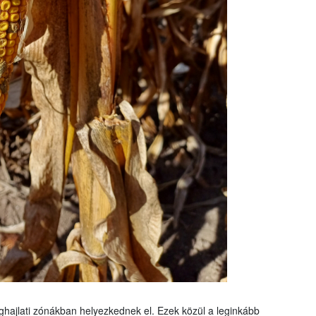
éghajlati zónákban helyezkednek el. Ezek közül a leginkább