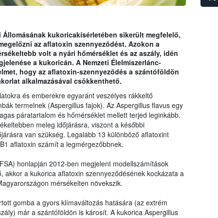
csak&
válla
nem v
i Állomásának kukoricakísérletében sikerült megfelelő,
módos
l megelőzni az aflatoxin szennyeződést. Azokon a
való k
rsékeltebb volt a nyári hőmérséklet és az aszály, idén
hitel
gjelenése a kukoricán. A Nemzeti Élelmiszerlánc-
gyelmet, hogy az aflatoxin-szennyeződés a szántóföldön
korlat alkalmazásával csökkenthető.
llatokra és emberekre egyaránt veszélyes rákkeltő
ák termelnek (Aspergillus fajok). Az Aspergillus flavus egy
s páratartalom és hőmérséklet mellett terjed leginkább.
ékeltebben meleg időjárásra, viszont a későbbi
őjárásra van szükség. Legalább 13 különböző aflatoxint
 B1 aflatoxin számít a legmérgezőbbnek.
EFSA) honlapján 2012-ben megjelent modellszámítások
nő, akkor a kukorica aflatoxin szennyeződésének kockázata a
Magyarországon mérsékelten növekszik.
tott gomba a gyors klímaváltozás hatására (az extrém
ly) már a szántóföldön is károsít. A kukorica Aspergillus