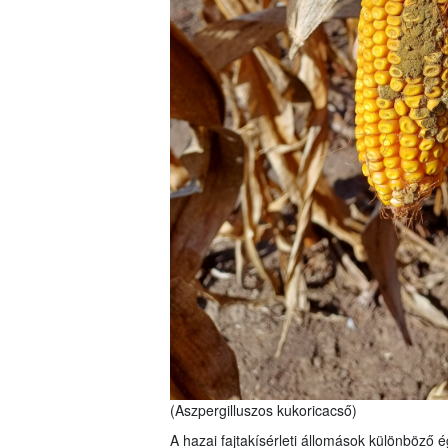
(Aszpergilluszos kukoricacső)
A hazai fajtakísérleti állomások különböző 