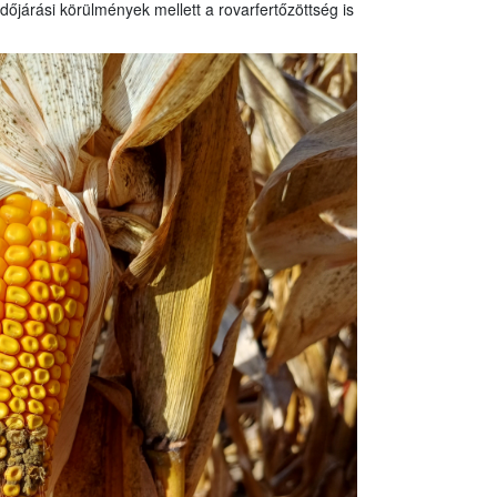
időjárási körülmények mellett a rovarfertőzöttség is