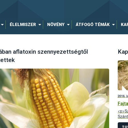
ÉLELMISZER
NÖVÉNY
ÁTFOGÓ TÉMÁK
KA
tában aflatoxin szennyezettségtől
Kap
tettek
2016. j
Fajt
<p>Sz
Szánt
kísér
az it
TO