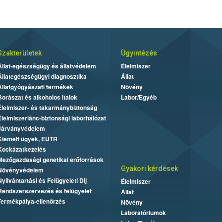
Szakterületek
Ügyintézés
Állat-egészségügy és állatvédelem
Élelmiszer
Állategészségügyi diagnosztika
Állat
Állatgyógyászati termékek
Növény
Borászat és alkoholos italok
Labor/Egyéb
Élelmiszer- és takarmánybiztonság
Élelmiszerlánc-biztonsági laborhálózat
Járványvédelem
Kiemelt ügyek, EUTR
Kockázatkezelés
Mezőgazdasági genetikai erőforrások
Gyakori kérdések
Növényvédelem
Nyilvántartási és Felügyeleti Díj
Élelmiszer
Rendszerszervezés és felügyelet
Állat
Termékpálya-ellenőrzés
Növény
Laboratóriumok