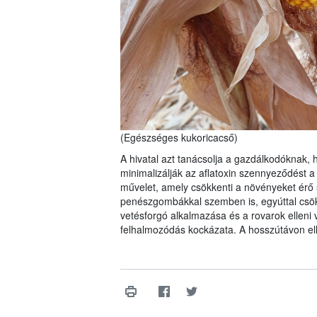
(Egészséges kukoricacső)
A hivatal azt tanácsolja a gazdálkodóknak
minimalizálják az aflatoxin szennyeződést a
művelet, amely csökkenti a növényeket érő s
penészgombákkal szemben is, egyúttal csök
vetésforgó alkalmazása és a rovarok elleni 
felhalmozódás kockázata. A hosszútávon ell