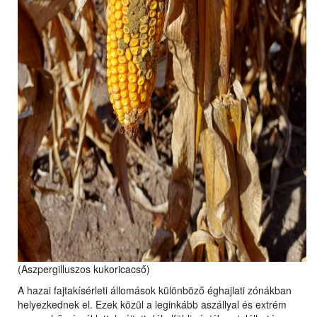
(Aszpergilluszos kukoricacső)
A hazai fajtakísérleti állomások különböző éghajlati zónákban
helyezkednek el. Ezek közül a leginkább aszállyal és extrém