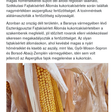
magas hőmérséklettel sújtott dél alföldi régióban található,
Székkutasi Fajtakísérleti Állomás kukoricakísérlete során találtak
nagymértékben aszpergillusz fertőzöttséget. A toxinmérések
alátámasztották a fertőzöttség súlyosságát.
Azonban az ország déli területén, a Baranya vármegyében lévő
Eszterágpusztai Fajtakísérleti Állomás kukoricakísérletében a
szakemberek megfelelő, jól időzített rovarok elleni védekezéssel
sikeresen megakadályozták a fertőzöttséget. Az olyan
fajtakísérleti állomásokon, ahol kevésbé magas a nyári
hőmérséklet és kisebb az aszály, mint Vas, Győr-Moson-Sopron
és Borsod-Abaúj-Zemplén vármegyékben, idén sem volt
jellemző az Aspergillus fajok megjelenése a kukoricán.