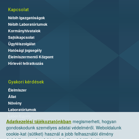
Kapcsolat
Nébih Igazgatóságok
Nébih Laboratóriumok
Kormányhivatalok
Sajtókapcsolat
Ügyfélszolgálat
Hatósági jogsegély
Élelmiszermentő Központ
Hírlevél feliratkozás
Gyakori kérdések
Élelmiszer
Állat
Növény
Laboratóriumok
Labor/Egyéb
Adatkezelési tájékoztatónkban
megismerheti, hogyan
gondoskodunk személyes adatai védelméről. Weboldalunk
cookie-kat (sütiket) használ a jobb felhasználói élmény