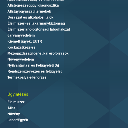
Állategészségügyi diagnosztika
Állatgyógyászati termékek
Borászat és alkoholos italok
Élelmiszer- és takarmánybiztonság
Élelmiszerlánc-biztonsági laborhálózat
Járványvédelem
Kiemelt ügyek, EUTR
Kockázatkezelés
Mezőgazdasági genetikai erőforrások
Növényvédelem
Nyilvántartási és Felügyeleti Díj
Rendszerszervezés és felügyelet
Termékpálya-ellenőrzés
Ügyintézés
Élelmiszer
Állat
Növény
Labor/Egyéb