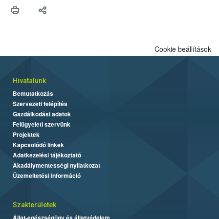
hitelességéért.</p>
Cookie beállítások
Hivatalunk
Bemutatkozás
Szervezeti felépítés
Gazdálkodási adatok
Felügyeleti szervünk
Projektek
Kapcsolódó linkek
Adatkezelési tájékoztató
Akadálymentességi nyilatkozat
Üzemeltetési információ
Szakterületek
Állat-egészségügy és állatvédelem