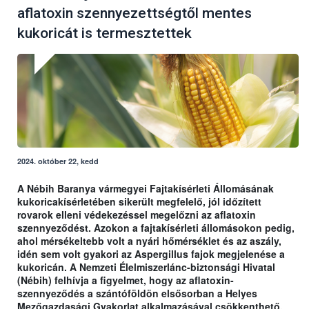
aflatoxin szennyezettségtől mentes
kukoricát is termesztettek
2024. október 22, kedd
A Nébih Baranya vármegyei Fajtakísérleti Állomásának
kukoricakísérletében sikerült megfelelő, jól időzített
rovarok elleni védekezéssel megelőzni az aflatoxin
szennyeződést. Azokon a fajtakísérleti állomásokon pedig,
ahol mérsékeltebb volt a nyári hőmérséklet és az aszály,
idén sem volt gyakori az Aspergillus fajok megjelenése a
kukoricán. A Nemzeti Élelmiszerlánc-biztonsági Hivatal
(Nébih) felhívja a figyelmet, hogy az aflatoxin-
szennyeződés a szántóföldön elsősorban a Helyes
Mezőgazdasági Gyakorlat alkalmazásával csökkenthető.