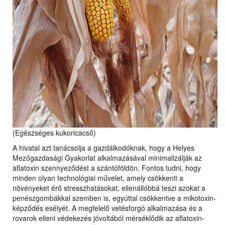
(Egészséges kukoricacső)
A hivatal azt tanácsolja a gazdálkodóknak, hogy a Helyes
Mezőgazdasági Gyakorlat alkalmazásával minimalizálják az
aflatoxin szennyeződést a szántóföldön. Fontos tudni, hogy
minden olyan technológiai művelet, amely csökkenti a
növényeket érő stresszhatásokat, ellenállóbbá teszi azokat a
penészgombákkal szemben is, egyúttal csökkentve a mikotoxin-
képződés esélyét. A megfelelő vetésforgó alkalmazása és a
rovarok elleni védekezés jóvoltából mérséklődik az aflatoxin-