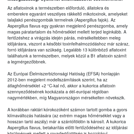
Az aflatoxinok a természetben előforduló, állatokra és
emberekre egyaránt veszélyes rákkeltő mikotoxinok, amelyeket
talajlakó penészgombák termelnek (Aspergillus fajok). Az
Aspergillus flavus egy gyakran megjelenő penészgomba, amely
magas páratartalom és hőmérséklet mellett terjed leginkább. A
fertőzéshez a virágzás idején párás, mérsékeltebben meleg
időjárásra, viszont a későbbi toxinfelhalmozódáshoz már száraz,
forró időjárásra van szükség. Legalább 13 különböző aflatoxint
találhatunk a természetben, melyek közül a B1 aflatoxin számít
a legmérgezőbbnek.
Az Európai Élelmiszerbiztonsági Hatóság (EFSA) honlapján
2012-ben megjelent modellszámítások szerint, ha az
átlaghőmérséklet +2 °C-kal nő, akkor a kukorica aflatoxin
szennyeződésének kockázata a dél-európai régióban
nagymértékben, míg Magyarországon mérsékelten növekszik.
A korábban raktári kórokozóként számon tartott gomba a gyors
klímaváltozás hatására (az extrém magas hőmérséklet vagy a
hosszan tartó aszály) már a szántóföldön is károsít. A kukorica
Aspergillus flavus, betakarítás előtti fertőződéséhez az időjárási
körülmények mellett a rovarfertőzöttség is hozzájárul.