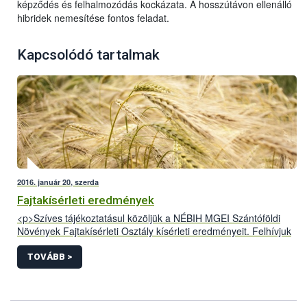
képződés és felhalmozódás kockázata. A hosszútávon ellenálló
hibridek nemesítése fontos feladat.
Kapcsolódó tartalmak
2016. január 20, szerda
Fajtakísérleti eredmények
<p>Szíves tájékoztatásul közöljük a NÉBIH MGEI Szántóföldi
Növények Fajtakísérleti Osztály kísérleti eredményeit. Felhívjuk
figyelmüket, hogy az itt megjelentetett adatok szakmai
tartalmáért csak&nbsp; az általunk közzétett formában vállaljuk
TOVÁBB >
a felelősséget. A&nbsp; NÉBIHMGEI nem vállal
felelősséget&nbsp; az eredmények módosított, megtévesztésre
alkalmas formában való közléséért, az ilyen publikációk