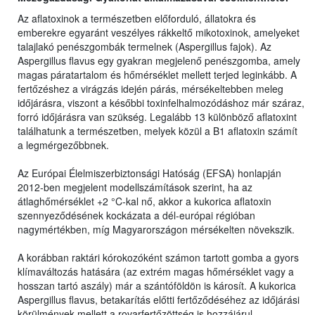
Az aflatoxinok a természetben előforduló, állatokra és
emberekre egyaránt veszélyes rákkeltő mikotoxinok, amelyeket
talajlakó penészgombák termelnek (Aspergillus fajok). Az
Aspergillus flavus egy gyakran megjelenő penészgomba, amely
magas páratartalom és hőmérséklet mellett terjed leginkább. A
fertőzéshez a virágzás idején párás, mérsékeltebben meleg
időjárásra, viszont a későbbi toxinfelhalmozódáshoz már száraz,
forró időjárásra van szükség. Legalább 13 különböző aflatoxint
találhatunk a természetben, melyek közül a B1 aflatoxin számít
a legmérgezőbbnek.
Az Európai Élelmiszerbiztonsági Hatóság (EFSA) honlapján
2012-ben megjelent modellszámítások szerint, ha az
átlaghőmérséklet +2 °C-kal nő, akkor a kukorica aflatoxin
szennyeződésének kockázata a dél-európai régióban
nagymértékben, míg Magyarországon mérsékelten növekszik.
A korábban raktári kórokozóként számon tartott gomba a gyors
klímaváltozás hatására (az extrém magas hőmérséklet vagy a
hosszan tartó aszály) már a szántóföldön is károsít. A kukorica
Aspergillus flavus, betakarítás előtti fertőződéséhez az időjárási
körülmények mellett a rovarfertőzöttség is hozzájárul.