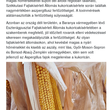
magas hőmérséklettel sújtott dél alföldi régióban található,
Székkutasi Fajtakísérleti Állomás kukoricakísérlete során találtak
nagymértékben aszpergillusz fertőzöttséget. A toxinmérések
alátámasztották a fertőzöttség súlyosságát.
Azonban az ország déli területén, a Baranya vármegyében lévő
Eszterágpusztai Fajtakísérleti Állomás kukoricakísérletében a
szakemberek megfelelő, jól időzített rovarok elleni védekezéssel
sikeresen megakadályozták a fertőzöttséget. Az olyan
fajtakísérleti állomásokon, ahol kevésbé magas a nyári
hőmérséklet és kisebb az aszály, mint Vas, Győr-Moson-Sopron
és Borsod-Abaúj-Zemplén vármegyékben, idén sem volt
jellemző az Aspergillus fajok megjelenése a kukoricán.