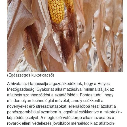
(Egészséges kukoricacső)
A hivatal azt tanácsolja a gazdálkodóknak, hogy a Helyes
Mezőgazdasági Gyakorlat alkalmazásával minimalizálják az
aflatoxin szennyeződést a szántóföldön. Fontos tudni, hogy
minden olyan technológiai művelet, amely csökkenti a
növényeket érő stresszhatásokat, ellenállóbbá teszi azokat a
penészgombákkal szemben is, egyúttal csökkentve a mikotoxin-
képződés esélyét. A megfelelő vetésforgó alkalmazása és a
rovarok elleni védekezés jóvoltából mérséklődik az aflatoxin-