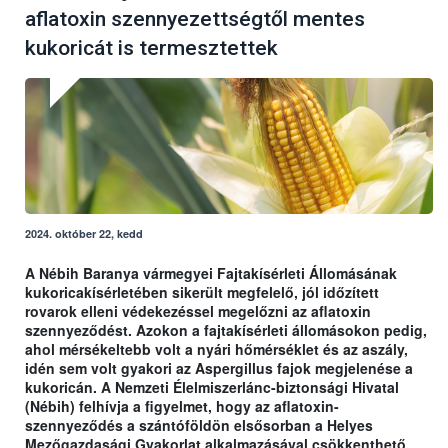
aflatoxin szennyezettségtől mentes
kukoricát is termesztettek
2024. október 22, kedd
A Nébih Baranya vármegyei Fajtakísérleti Állomásának
kukoricakísérletében sikerült megfelelő, jól időzített
rovarok elleni védekezéssel megelőzni az aflatoxin
szennyeződést. Azokon a fajtakísérleti állomásokon pedig,
ahol mérsékeltebb volt a nyári hőmérséklet és az aszály,
idén sem volt gyakori az Aspergillus fajok megjelenése a
kukoricán. A Nemzeti Élelmiszerlánc-biztonsági Hivatal
(Nébih) felhívja a figyelmet, hogy az aflatoxin-
szennyeződés a szántóföldön elsősorban a Helyes
Mezőgazdasági Gyakorlat alkalmazásával csökkenthető.