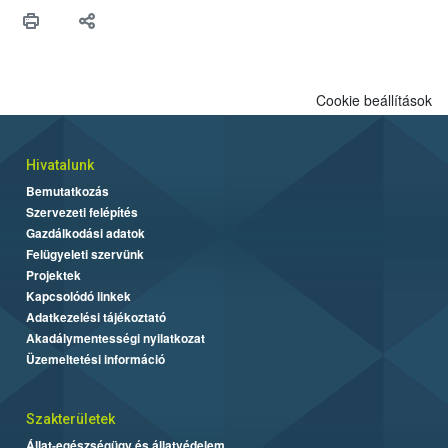
hitelességéért.</p>
Cookie beállítások
Hivatalunk
Bemutatkozás
Szervezeti felépítés
Gazdálkodási adatok
Felügyeleti szervünk
Projektek
Kapcsolódó linkek
Adatkezelési tájékoztató
Akadálymentességi nyilatkozat
Üzemeltetési információ
Szakterületek
Állat-egészségügy és állatvédelem