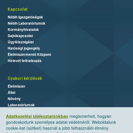
Kapcsolat
Nébih Igazgatóságok
Nébih Laboratóriumok
Kormányhivatalok
Sajtókapcsolat
Ügyfélszolgálat
Hatósági jogsegély
Élelmiszermentő Központ
Hírlevél feliratkozás
Gyakori kérdések
Élelmiszer
Állat
Növény
Laboratóriumok
Labor/Egyéb
Adatkezelési tájékoztatónkban
megismerheti, hogyan
gondoskodunk személyes adatai védelméről. Weboldalunk
cookie-kat (sütiket) használ a jobb felhasználói élmény