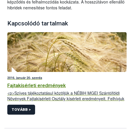
képződés és felhalmozódás kockázata. A hosszútávon ellenálló
hibridek nemesítése fontos feladat.
Kapcsolódó tartalmak
2016. január 20, szerda
Fajtakísérleti eredmények
<p>Szíves tájékoztatásul közöljük a NÉBIH MGEI Szántóföldi
Növények Fajtakísérleti Osztály kísérleti eredményeit. Felhívjuk
figyelmüket, hogy az itt megjelentetett adatok szakmai
tartalmáért csak&nbsp; az általunk közzétett formában vállaljuk
TOVÁBB >
a felelősséget. A&nbsp; NÉBIHMGEI nem vállal
felelősséget&nbsp; az eredmények módosított, megtévesztésre
alkalmas formában való közléséért, az ilyen publikációk