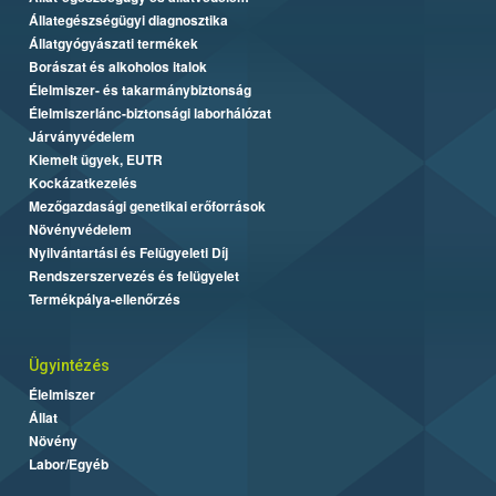
Állategészségügyi diagnosztika
Állatgyógyászati termékek
Borászat és alkoholos italok
Élelmiszer- és takarmánybiztonság
Élelmiszerlánc-biztonsági laborhálózat
Járványvédelem
Kiemelt ügyek, EUTR
Kockázatkezelés
Mezőgazdasági genetikai erőforrások
Növényvédelem
Nyilvántartási és Felügyeleti Díj
Rendszerszervezés és felügyelet
Termékpálya-ellenőrzés
Ügyintézés
Élelmiszer
Állat
Növény
Labor/Egyéb