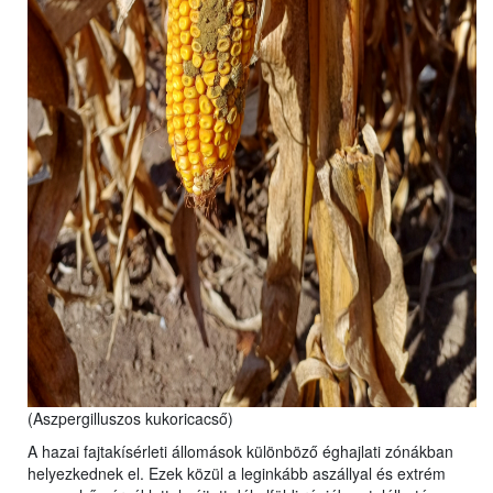
(Aszpergilluszos kukoricacső)
A hazai fajtakísérleti állomások különböző éghajlati zónákban
helyezkednek el. Ezek közül a leginkább aszállyal és extrém