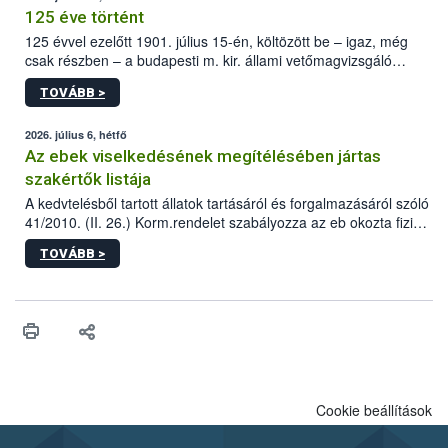
125 éve történt
125 évvel ezelőtt 1901. július 15-én, költözött be – igaz, még
csak részben – a budapesti m. kir. állami vetőmagvizsgáló
állomás a Kis Rókus utca 15. szám alatti, Czigler Győző által
TOVÁBB >
tervezett új épületébe.
2026. július 6, hétfő
Az ebek viselkedésének megítélésében jártas
szakértők listája
A kedvtelésből tartott állatok tartásáról és forgalmazásáról szóló
41/2010. (II. 26.) Korm.rendelet szabályozza az eb okozta fizikai
sérülés, illetve ennek veszélye keletkezésekor felmerülő
TOVÁBB >
hatósági feladatokat, valamint a veszélyes eb tartását és annak
engedélyezését. Ezen eljárások során szükség esetén be kell
vonni az ebek viselkedésének megítélésében jártas szakértőt.
Cookie beállítások