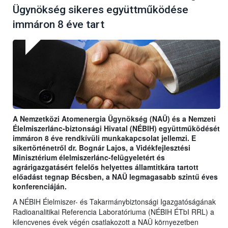
Ügynökség sikeres együttműködése
immáron 8 éve tart
A Nemzetközi Atomenergia Ügynökség (NAÜ) és a Nemzeti
Élelmiszerlánc-biztonsági Hivatal (NÉBIH) együttműködését
immáron 8 éve rendkívüli munkakapcsolat jellemzi. E
sikertörténetről dr. Bognár Lajos, a Vidékfejlesztési
Minisztérium élelmiszerlánc-felügyeletért és
agrárigazgatásért felelős helyettes államtitkára tartott
előadást tegnap Bécsben, a NAÜ legmagasabb szintű éves
konferenciáján.
A NÉBIH Élelmiszer- és Takarmánybiztonsági Igazgatóságának
Radioanalitikai Referencia Laboratóriuma (NÉBIH ÉTbI RRL) a
kilencvenes évek végén csatlakozott a NAÜ környezetben