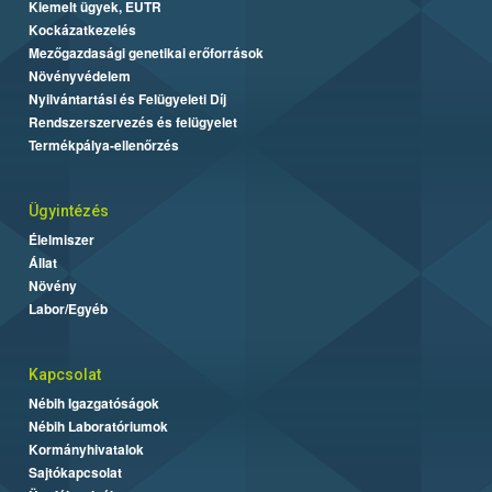
Kiemelt ügyek, EUTR
Kockázatkezelés
Mezőgazdasági genetikai erőforrások
Növényvédelem
Nyilvántartási és Felügyeleti Díj
Rendszerszervezés és felügyelet
Termékpálya-ellenőrzés
Ügyintézés
Élelmiszer
Állat
Növény
Labor/Egyéb
Kapcsolat
Nébih Igazgatóságok
Nébih Laboratóriumok
Kormányhivatalok
Sajtókapcsolat