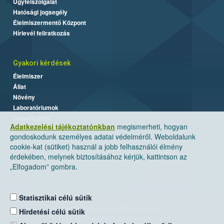
Ügyfélszolgálat
Hatósági jogsegély
Élelmiszermentő Központ
Hírlevél feliratkozás
Gyakori kérdések
Élelmiszer
Állat
Növény
Laboratóriumok
Labor/Egyéb
Adatkezelési tájékoztatónkban
megismerheti, hogyan
gondoskodunk személyes adatai védelméről. Weboldalunk
cookie-kat (sütiket) használ a jobb felhasználói élmény
érdekében, melynek biztosításához kérjük, kattintson az
„Elfogadom” gombra.
Statisztikai célú sütik
Nemzeti Élelmiszerlánc-biztonsági Hivatal
Hirdetési célú sütik
Cím: 1024 Budapest, Keleti Károly utca. 24.