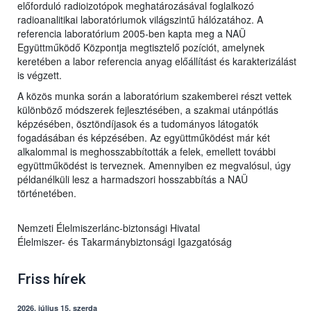
előforduló radioizotópok meghatározásával foglalkozó
radioanalitikai laboratóriumok világszintű hálózatához. A
referencia laboratórium 2005-ben kapta meg a NAÜ
Együttműködő Központja megtisztelő pozíciót, amelynek
keretében a labor referencia anyag előállítást és karakterizálást
is végzett.
A közös munka során a laboratórium szakemberei részt vettek
különböző módszerek fejlesztésében, a szakmai utánpótlás
képzésében, ösztöndíjasok és a tudományos látogatók
fogadásában és képzésében. Az együttműködést már két
alkalommal is meghosszabbították a felek, emellett további
együttműködést is terveznek. Amennyiben ez megvalósul, úgy
példanélküli lesz a harmadszori hosszabbítás a NAÜ
történetében.
Nemzeti Élelmiszerlánc-biztonsági Hivatal
Élelmiszer- és Takarmánybiztonsági Igazgatóság
Friss hírek
2026. július 15, szerda