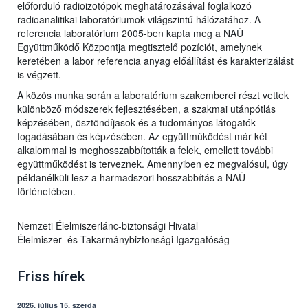
előforduló radioizotópok meghatározásával foglalkozó
radioanalitikai laboratóriumok világszintű hálózatához. A
referencia laboratórium 2005-ben kapta meg a NAÜ
Együttműködő Központja megtisztelő pozíciót, amelynek
keretében a labor referencia anyag előállítást és karakterizálást
is végzett.
A közös munka során a laboratórium szakemberei részt vettek
különböző módszerek fejlesztésében, a szakmai utánpótlás
képzésében, ösztöndíjasok és a tudományos látogatók
fogadásában és képzésében. Az együttműködést már két
alkalommal is meghosszabbították a felek, emellett további
együttműködést is terveznek. Amennyiben ez megvalósul, úgy
példanélküli lesz a harmadszori hosszabbítás a NAÜ
történetében.
Nemzeti Élelmiszerlánc-biztonsági Hivatal
Élelmiszer- és Takarmánybiztonsági Igazgatóság
Friss hírek
2026. július 15, szerda