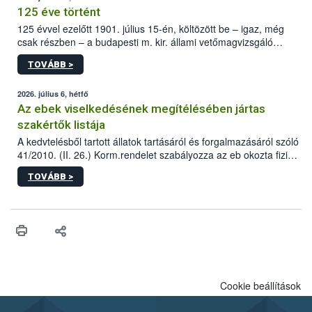
125 éve történt
125 évvel ezelőtt 1901. július 15-én, költözött be – igaz, még
csak részben – a budapesti m. kir. állami vetőmagvizsgáló
állomás a Kis Rókus utca 15. szám alatti, Czigler Győző által
TOVÁBB >
tervezett új épületébe.
2026. július 6, hétfő
Az ebek viselkedésének megítélésében jártas
szakértők listája
A kedvtelésből tartott állatok tartásáról és forgalmazásáról szóló
41/2010. (II. 26.) Korm.rendelet szabályozza az eb okozta fizikai
sérülés, illetve ennek veszélye keletkezésekor felmerülő
TOVÁBB >
hatósági feladatokat, valamint a veszélyes eb tartását és annak
engedélyezését. Ezen eljárások során szükség esetén be kell
vonni az ebek viselkedésének megítélésében jártas szakértőt.
Cookie beállítások