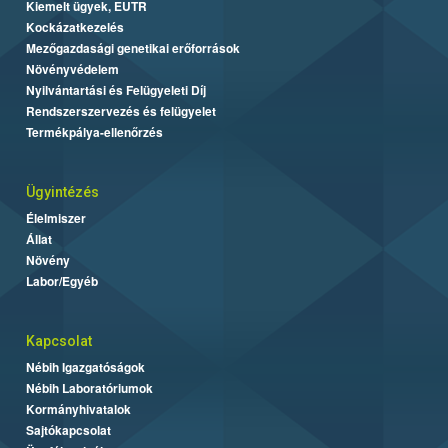
Kiemelt ügyek, EUTR
Kockázatkezelés
Mezőgazdasági genetikai erőforrások
Növényvédelem
Nyilvántartási és Felügyeleti Díj
Rendszerszervezés és felügyelet
Termékpálya-ellenőrzés
Ügyintézés
Élelmiszer
Állat
Növény
Labor/Egyéb
Kapcsolat
Nébih Igazgatóságok
Nébih Laboratóriumok
Kormányhivatalok
Sajtókapcsolat