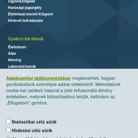
Ügyfélszolgálat
Hatósági jogsegély
Élelmiszermentő Központ
Hírlevél feliratkozás
Gyakori kérdések
Élelmiszer
Állat
Növény
Laboratóriumok
Labor/Egyéb
Adatkezelési tájékoztatónkban
megismerheti, hogyan
gondoskodunk személyes adatai védelméről. Weboldalunk
cookie-kat (sütiket) használ a jobb felhasználói élmény
érdekében, melynek biztosításához kérjük, kattintson az
„Elfogadom” gombra.
Statisztikai célú sütik
Nemzeti Élelmiszerlánc-biztonsági Hivatal
Hirdetési célú sütik
Cím: 1024 Budapest, Keleti Károly utca. 24.