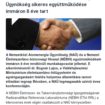
Ügynökség sikeres együttműködése
immáron 8 éve tart
A Nemzetközi Atomenergia Ügynökség (NAÜ) és a Nemzeti
Élelmiszerlánc-biztonsági Hivatal (NÉBIH) együttműködését
immáron 8 éve rendkívüli munkakapcsolat jellemzi. E
sikertörténetről dr. Bognár Lajos, a Vidékfejlesztési
Minisztérium élelmiszerlánc-felügyeletért és
agrárigazgatásért felelős helyettes államtitkára tartott
előadást tegnap Bécsben, a NAÜ legmagasabb szintű éves
konferenciáján.
A NÉBIH Élelmiszer- és Takarmánybiztonsági Igazgatóságának
Radioanalitikai Referencia Laboratóriuma (NÉBIH ÉTbI RRL) a
kilencvenes évek végén csatlakozott a NAÜ környezetben