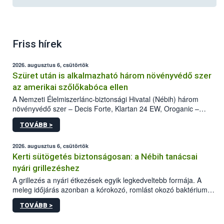
Friss hírek
2026. augusztus 6, csütörtök
Szüret után is alkalmazható három növényvédő szer
az amerikai szőlőkabóca ellen
A Nemzeti Élelmiszerlánc-biztonsági Hivatal (Nébih) három
növényvédő szer – Decis Forte, Klartan 24 EW, Oroganic –
engedélyokiratát módosította, így azok a szüretet követően,
TOVÁBB >
egészen a vesszőérettség (BBCH 91) stádiumáig
felhasználhatóak a szőlőben. A kiterjesztések célja, hogy a korai
érésű szőlőkben is legyen lehetőség a károsító elleni további
2026. augusztus 6, csütörtök
védekezésre. Az Oroganic készítmény kis kiszerelésben kiskerti
Kerti sütögetés biztonságosan: a Nébih tanácsai
felhasználók számára is elérhető és ökológiai termesztésben is
nyári grillezéshez
engedélyezett.
A grillezés a nyári étkezések egyik legkedveltebb formája. A
meleg időjárás azonban a kórokozó, romlást okozó baktériumok
gyorsabb szaporodásának is kedvez. A szabadtéri sütögetés
TOVÁBB >
ezért nem csupán a megfelelő sütési technikáról szól: legalább
ilyen fontos az alapanyagok biztonságos kezelése, az alapvető