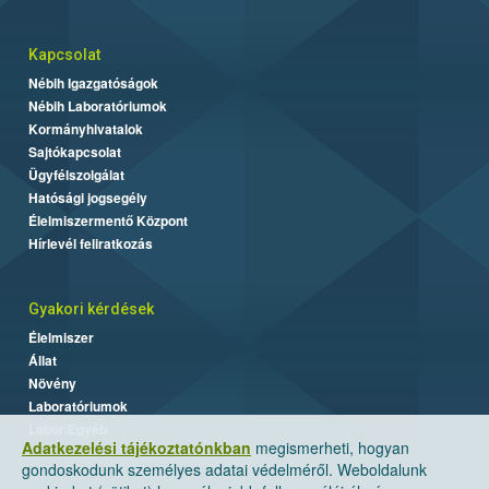
Kapcsolat
Nébih Igazgatóságok
Nébih Laboratóriumok
Kormányhivatalok
Sajtókapcsolat
Ügyfélszolgálat
Hatósági jogsegély
Élelmiszermentő Központ
Hírlevél feliratkozás
Gyakori kérdések
Élelmiszer
Állat
Növény
Laboratóriumok
Labor/Egyéb
Adatkezelési tájékoztatónkban
megismerheti, hogyan
gondoskodunk személyes adatai védelméről. Weboldalunk