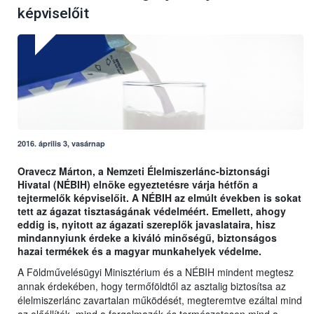
képviselőit
2016. április 3, vasárnap
Oravecz Márton, a Nemzeti Élelmiszerlánc-biztonsági
Hivatal (NÉBIH) elnöke egyeztetésre várja hétfőn a
tejtermelők képviselőit. A NÉBIH az elmúlt években is sokat
tett az ágazat tisztaságának védelméért. Emellett, ahogy
eddig is, nyitott az ágazati szereplők javaslataira, hisz
mindannyiunk érdeke a kiváló minőségű, biztonságos
hazai termékek és a magyar munkahelyek védelme.
A Földművelésügyi Minisztérium és a NÉBIH mindent megtesz
annak érdekében, hogy termőföldtől az asztalig biztosítsa az
élelmiszerlánc zavartalan működését, megteremtve ezáltal mind