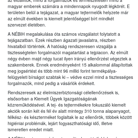
az előállítók, mind a forgalmazók és természetesen mind a
magyar emberek számára a mindennapok nyugodt légkörét. E
területen belül a tejágazat, a magyar tejtermelők helyzete már
az elmúlt években is kiemelt jelentőséggel bírt mindkét
szervezet életében.
A NÉBIH megalakulása óta számos vizsgálatot folytatott a
tejágazatban. Ezek részben ágazati javaslatra, részben
hivatalból történtek. A hatóság rendszeresen vizsgálja a
tisztességtelen forgalmazói magatartást a tejpiacon. Az elmúlt
négy évben majd négy tucat ilyen irányú ellenőrzést végeztek a
szakemberek. Ennek eredményeként 15 alkalommal állapítottak
meg jogsértést és több mint 96 millió forint termékpálya-
felügyeleti bírságot szabtak ki – védve ezzel mind a tisztességes
forgalmazók, mind pedig a vásárlók érdekeit.
Rendszeresek az élelmiszerbiztonsági célellenőrzések is,
elsősorban a Kiemelt Ügyek Igazgatóságának
közreműködésével. A tej- és tejtermékekre fokuszáló kiemelt
akciók során két és fél év alatt mintegy 310 tonna alapanyagot,
félkész- és készterméket foglaltak le az ellenőrök, többek között
higiéniai problémák, lejárt fogyaszthatósági idő, illetve
ismeretlen eredet miatt.