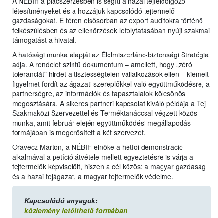
A NÉBIH a piacszerzésben is segíti a hazai tejfeldolgozó
létesítményeket és a hozzájuk kapcsolódó tejtermelő
gazdaságokat. E téren elsősorban az export auditokra történő
felkészülésben és az ellenőrzések lefolytatásában nyújt szakmai
támogatást a hivatal.
A hatósági munka alapját az Élelmiszerlánc-biztonsági Stratégia
adja. A rendelet szintű dokumentum – amellett, hogy „zéró
toleranciát” hirdet a tisztességtelen vállalkozások ellen – kiemelt
figyelmet fordít az ágazati szereplőkkel való együttműködésre, a
partnerségre, az információk és tapasztalatok kölcsönös
megosztására. A sikeres partneri kapcsolat kiváló példája a Tej
Szakmaközi Szervezettel és Terméktanáccsal végzett közös
munka, amit február elején együttműködési megállapodás
formájában is megerősített a két szervezet.
Oravecz Márton, a NÉBIH elnöke a hétfői demonstráció
alkalmával a petíció átvétele mellett egyeztetésre is várja a
tejtermelők képviselőit, hiszen a cél közös: a magyar gazdaság
és a hazai tejágazat, a magyar tejtermelők védelme.
Kapcsolódó anyagok:
közlemény letölthető formában