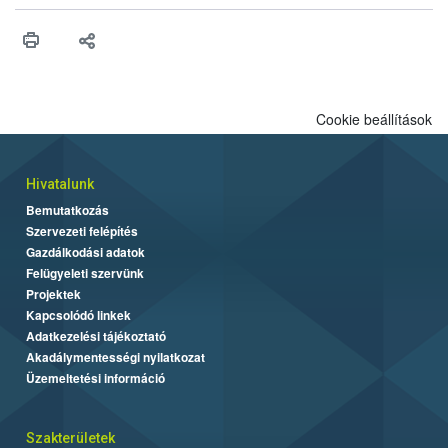
higiéniai szabályok betartása, a megfelelő hőkezelés, valamint a
maradékok szakszerű tárolása. A Nemzeti Élelmiszerlánc-
biztonsági Hivatal (Nébih) Oktatási Programja összegyűjtötte a
biztonságos grillezés legfontosabb tudnivalóit.
Cookie beállítások
Hivatalunk
Bemutatkozás
Szervezeti felépítés
Gazdálkodási adatok
Felügyeleti szervünk
Projektek
Kapcsolódó linkek
Adatkezelési tájékoztató
Akadálymentességi nyilatkozat
Üzemeltetési információ
Szakterületek