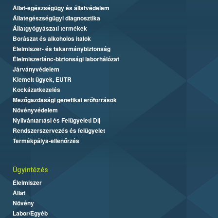
Állat-egészségügy és állatvédelem
Állategészségügyi diagnosztika
Állatgyógyászati termékek
Borászat és alkoholos italok
Élelmiszer- és takarmánybiztonság
Élelmiszerlánc-biztonsági laborhálózat
Járványvédelem
Kiemelt ügyek, EUTR
Kockázatkezelés
Mezőgazdasági genetikai erőforrások
Növényvédelem
Nyilvántartási és Felügyeleti Díj
Rendszerszervezés és felügyelet
Termékpálya-ellenőrzés
Ügyintézés
Élelmiszer
Állat
Növény
Labor/Egyéb