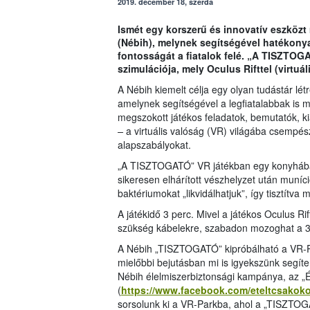
2019. december 18, szerda
Ismét egy korszerű és innovatív eszközt 
(Nébih), melynek segítségével hatékony
fontosságát a fiatalok felé. „A TISZTOGA
szimulációja, mely Oculus Rifttel (virtuá
A Nébih kiemelt célja egy olyan tudástár lé
amelynek segítségével a legfiatalabbak is 
megszokott játékos feladatok, bemutatók, 
–
a virtuális valóság (VR) világába csempés
alapszabályokat.
„A TISZTOGATÓ” VR játékban egy konyhában
sikeresen elhárított vészhelyzet után muníc
baktériumokat „likvidálhatjuk”, így tisztítva
A játékidő 3 perc. Mivel a játékos Oculus Ri
szükség kábelekre, szabadon mozoghat a 3
A Nébih „TISZTOGATÓ” kipróbálható a VR-Pa
mielőbbi bejutásban mi is igyekszünk segíte
Nébih élelmiszerbiztonsági kampánya, az „
(
https://www.facebook.com/eteltcsakok
sorsolunk ki a VR-Parkba, ahol a „TISZTOGA