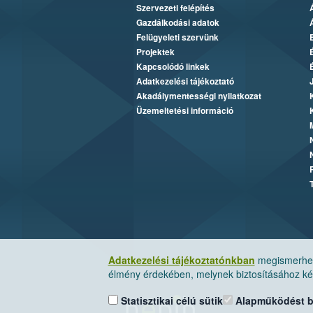
Szervezeti felépítés
Gazdálkodási adatok
Felügyeleti szervünk
Projektek
Kapcsolódó linkek
Adatkezelési tájékoztató
Akadálymentességi nyilatkozat
Üzemeltetési információ
Adatkezelési tájékoztatónkban
megismerheti
élmény érdekében, melynek biztosításához kér
Statisztikai célú sütik
Alapműködést biz