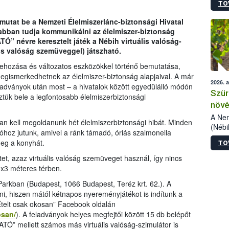
TO
kőris
jelen
mutat be a Nemzeti Élelmiszerlánc-biztonsági Hivatal
talál
abban tudja kommunikálni az élelmiszer-biztonság
azono
TÓ” névre keresztelt játék a Nébih virtuális valóság-
folyta
lis valóság szemüveggel) játszható.
intéz
össze
trehozása és változatos eszközökkel történő bemutatása,
érdek
megismerkedhetnek az élelmiszer-biztonság alapjaival. A már
2026. 
kiadványok után most
–
a hivatalok között egyedülálló módón
Szür
ztük bele a legfontosabb élelmiszerbiztonsági
növé
szől
A Nem
 kell megoldanunk hét élelmiszerbiztonsági hibát. Minden
(Nébi
ióhoz jutunk, amivel a ránk támadó, óriás szalmonella
Klart
 meg a konyhát.
TO
módos
egész
ftet, azaz virtuális valóság szemüveget használ, így nincs
felha
x3 méteres térben.
célja
rkban (Budapest, 1066 Budapest, Teréz krt. 62.). A
lehet
ni, hiszen mától kétnapos nyereményjátékot is indítunk a
Az Or
Ételt csak okosan” Facebook oldalán
felha
terme
osan/
). A feladványok helyes megfejtői között 15 db belépőt
TÓ” mellett számos más virtuális valóság-szimulátor is