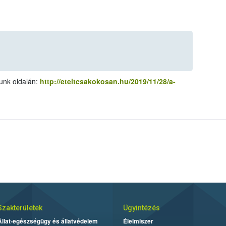
munk oldalán:
http://eteltcsakokosan.hu/2019/11/28/a-
Szakterületek
Ügyintézés
Állat-egészségügy és állatvédelem
Élelmiszer