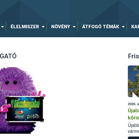
ÉLELMISZER
NÖVÉNY
ÁTFOGÓ TÉMÁK
KA
OGATÓ
Fris
2026. 
Újab
kőri
Újabb
várme
Élelm