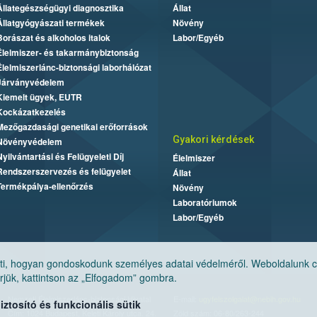
Állategészségügyi diagnosztika
Állat
Állatgyógyászati termékek
Növény
Borászat és alkoholos italok
Labor/Egyéb
Élelmiszer- és takarmánybiztonság
Élelmiszerlánc-biztonsági laborhálózat
Járványvédelem
Kiemelt ügyek, EUTR
Kockázatkezelés
Mezőgazdasági genetikai erőforrások
Gyakori kérdések
Növényvédelem
Nyilvántartási és Felügyeleti Díj
Élelmiszer
Rendszerszervezés és felügyelet
Állat
Termékpálya-ellenőrzés
Növény
Laboratóriumok
Labor/Egyéb
, hogyan gondoskodunk személyes adatai védelméről. Weboldalunk cook
jük, kattintson az „Elfogadom” gombra.
Nemzeti Élelmiszerlánc-biztonsági Hivatal
E-mail:
ugyfelszolgalat@nebih.gov.hu
tosító és funkcionális sütik
Cím: 1024 Budapest, Keleti Károly utca. 24.
Zöld szám: 06-80/263-244