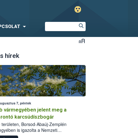
PCSOLAT
s hírek
augusztus 7, péntek
b vármegyében jelent meg a
srontó karcsúdíszbogár
 területen, Borsod-Abaúj-Zemplén
gyében is igazolta a Nemzeti
iszerlánc-biztonsági Hivatal (Nébih) a