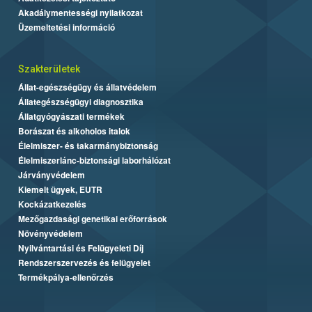
Akadálymentességi nyilatkozat
Üzemeltetési információ
Szakterületek
Állat-egészségügy és állatvédelem
Állategészségügyi diagnosztika
Állatgyógyászati termékek
Borászat és alkoholos italok
Élelmiszer- és takarmánybiztonság
Élelmiszerlánc-biztonsági laborhálózat
Járványvédelem
Kiemelt ügyek, EUTR
Kockázatkezelés
Mezőgazdasági genetikai erőforrások
Növényvédelem
Nyilvántartási és Felügyeleti Díj
Rendszerszervezés és felügyelet
Termékpálya-ellenőrzés