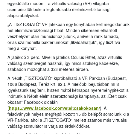
egyedülálló módón
–
a virtuális valóság (VR) világába
csempésztük bele a legfontosabb élelmiszerbiztonsági
alapszabályokat.
„A TISZTOGATÓ” VR játékban egy konyhában kell megoldanunk
hét élelmiszerbiztonsági hibát. Minden sikeresen elhárított
vészhelyzet után munícióhoz jutunk, amivel a ránk támadó,
óriás szalmonella baktériumokat „likvidálhatjuk”, így tisztítva
meg a konyhát.
A játékidő 3 perc. Mivel a játékos Oculus Riftet, azaz virtuális
valóság szemüveget használ, így nincs szükség kábelekre,
szabadon mozoghat a 3x3 méteres térben.
A Nébih „TISZTOGATÓ” kipróbálható a VR-Parkban (Budapest,
1066 Budapest, Teréz krt. 62.). A mielőbbi bejutásban mi is
igyekszünk segíteni, hiszen mától kétnapos nyereményjátékot is
indítunk a Nébih élelmiszerbiztonsági kampánya, az „Ételt csak
okosan” Facebook oldalán
(
https://www.facebook.com/eteltcsakokosan/
). A
feladványok helyes megfejtői között 15 db belépőt sorsolunk ki a
VR-Parkba, ahol a „TISZTOGATÓ” mellett számos más virtuális
valóság-szimulátor is várja az érdeklődőket.