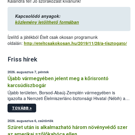
Kalandra fel! Jó szórakozást kívánunk!
Kapcsolódó anyagok:
közlemény letölthető formában
Ízelítő a játékból Ételt csak okosan programunk
oldalán:
http://eteltcsakokosan.hu/2019/11/28/a-tisztogato/
Friss hírek
2026. augusztus 7, péntek
Újabb vármegyében jelent meg a kőrisrontó
karcsúdíszbogár
Újabb területen, Borsod-Abaúj-Zemplén vármegyében is
igazolta a Nemzeti Élelmiszerlánc-biztonsági Hivatal (Nébih) a
kőrisrontó karcsúdíszbogár (Agrilus planipennis) jelenlétét. A
TOVÁBB >
kártevőt nem csak színcsapdában találták meg, de már fertőzött
fában is azonosították. A növényvédelmi szakemberek folytatják
az intenzív felderítést, emellett az intézkedéseket a szlovák
2026. augusztus 6, csütörtök
hatósággal is összehangolják a terjedés megállítása érdekében.
Szüret után is alkalmazható három növényvédő szer
az amerikai szőlőkabóca ellen