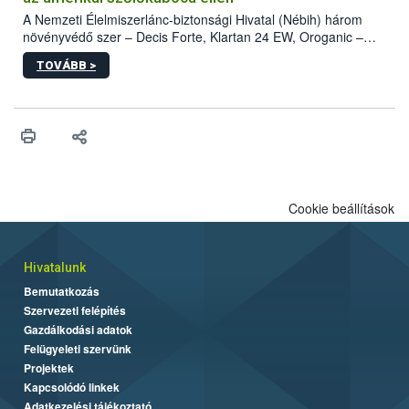
A Nemzeti Élelmiszerlánc-biztonsági Hivatal (Nébih) három
növényvédő szer – Decis Forte, Klartan 24 EW, Oroganic –
engedélyokiratát módosította, így azok a szüretet követően,
TOVÁBB >
egészen a vesszőérettség (BBCH 91) stádiumáig
felhasználhatóak a szőlőben. A kiterjesztések célja, hogy a korai
érésű szőlőkben is legyen lehetőség a károsító elleni további
védekezésre. Az Oroganic készítmény kis kiszerelésben kiskerti
felhasználók számára is elérhető és ökológiai termesztésben is
engedélyezett.
Cookie beállítások
Hivatalunk
Bemutatkozás
Szervezeti felépítés
Gazdálkodási adatok
Felügyeleti szervünk
Projektek
Kapcsolódó linkek
Adatkezelési tájékoztató