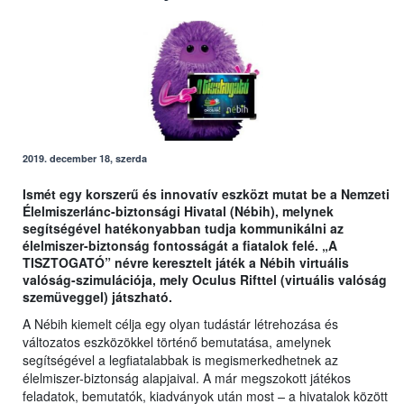
2019. december 18, szerda
Ismét egy korszerű és innovatív eszközt mutat be a Nemzeti
Élelmiszerlánc-biztonsági Hivatal (Nébih), melynek
segítségével hatékonyabban tudja kommunikálni az
élelmiszer-biztonság fontosságát a fiatalok felé. „A
TISZTOGATÓ” névre keresztelt játék a Nébih virtuális
valóság-szimulációja, mely Oculus Rifttel (virtuális valóság
szemüveggel) játszható.
A Nébih kiemelt célja egy olyan tudástár létrehozása és
változatos eszközökkel történő bemutatása, amelynek
segítségével a legfiatalabbak is megismerkedhetnek az
élelmiszer-biztonság alapjaival. A már megszokott játékos
feladatok, bemutatók, kiadványok után most
–
a hivatalok között