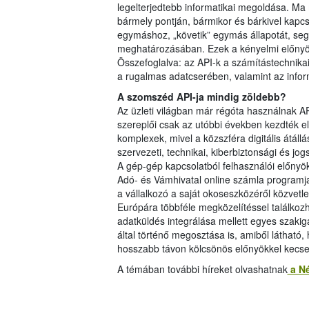
legelterjedtebb informatikai megoldása. Ma
bármely pontján, bármikor és bárkivel kapc
egymáshoz, „követik” egymás állapotát, se
meghatározásában. Ezek a kényelmi előnyö
Összefoglalva: az API-k a számítástechnika
a rugalmas adatcserében, valamint az infor
A szomszéd API-ja mindig zöldebb?
Az üzleti világban már régóta használnak AP
szereplői csak az utóbbi években kezdték el
komplexek, mivel a közszféra digitális átál
szervezeti, technikai, kiberbiztonsági és j
A gép-gép kapcsolatból felhasználói előnyö
Adó- és Vámhivatal online számla programja,
a vállalkozó a saját okoseszközéről közvetle
Európára többféle megközelítéssel találkozh
adatküldés integrálása mellett egyes szaki
által történő megosztása is, amiből látható,
hosszabb távon kölcsönös előnyökkel kecse
A témában további híreket olvashatnak
a Né