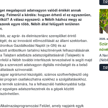
TO
kőris
jelen
éget megalapozó adatvagyon valódi értékét annak
talál
g. Felmerül a kérdés: hogyan érhető el ez egyszerűen,
azono
élkül? A válasz egyszerű: a Nébih házhoz megy az
folyta
szerek egyre több, Nébih által felügyelt területen
intéz
t.
össze
érdek
bb, az agrár- és élelmiszerlánc szereplőket érintő
2026. 
gét, és az innováció előmozdítását az állami szektorban.
Szür
ktronikus Gazdálkodási Naplót (e-GN) és az
növé
mazott antibiotikum tartalmú készítmények felhasználásának
szől
Talajtani adatbázis adatszolgáltatásánál (Talajweb) is
A Nem
(Nébi
nfelül a Nébih további interfészek tervezésével is segíti majd
Klart
ítja a szervezeti adatvagyon digitális minőségét és a belső
TO
módos
gáltatások színvonalát.
egész
magyar agráriumot kiszolgáló, számos szoftverfejlesztő cég
felha
ítási program csatlakozhatna ezekhez a szolgáltatásokhoz.
célja
t a termék számára, ha a felhasználó hatékonyabbá tudja
lehet
t az egységes adatszerkezetnek és a gépek közötti
Az Or
köszönhetően.
felha
terme
 Alkalmazásprogramozási Felület, amely napjaink egyik