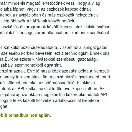
 már mindenki magától értetődőnek veszi, hogy a világ
solatba léphet, vagyis: az eszközök kapcsolódnak
gítenek a navigációban és más eszközök helyzetének
k legtöbbször az API-nak köszönhetőek.
i eszközök és programok közötti kapcsolatok kialakításában,
mációk biztonságos áramoltatásában jelentenek segítséget.
I-kat különböző célfeladatokra, viszont az államigazgatás
 szélesebb körben bevezetni ezt a technológiát. Ennek okai
lása Európa-szerte kihívásokkal szembesül gazdasági,
ogszabályi szempontokból egyaránt.
k származnak. Erre jó hazai közigazgatási példa a Nemzeti
 amely teljesen átalakította a számlázási gyakorlatot, mert
nül küldhet adatokat az adóhatóság felé. Kitekintve
atunk az API-k alkalmazási területével kapcsolatban. Az
gazgatási ágazatokban megjelenik a közérdekű adatok API
 hogy a felek közötti közvetlen adatkapcsolat kiépítése
gtet.
bih tematikus honlapján.