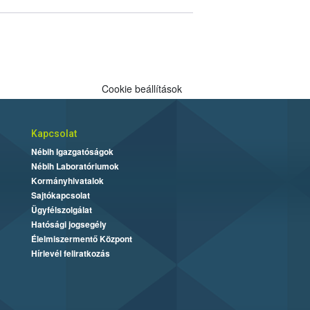
Cookie beállítások
Kapcsolat
Nébih Igazgatóságok
Nébih Laboratóriumok
Kormányhivatalok
Sajtókapcsolat
Ügyfélszolgálat
Hatósági jogsegély
Élelmiszermentő Központ
Hírlevél feliratkozás