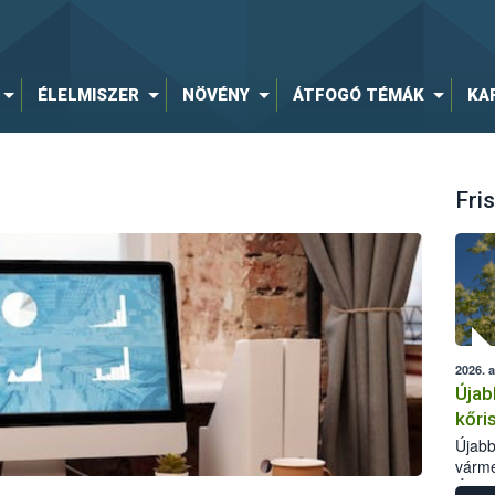
ÉLELMISZER
NÖVÉNY
ÁTFOGÓ TÉMÁK
KA
Fris
2026. 
Újab
kőri
Újabb
várme
Élelm