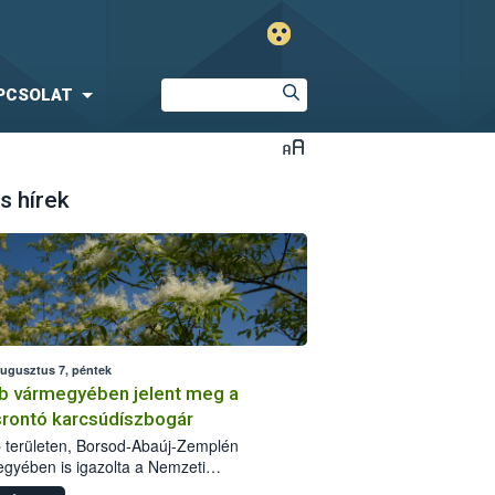
PCSOLAT
s hírek
augusztus 7, péntek
b vármegyében jelent meg a
srontó karcsúdíszbogár
 területen, Borsod-Abaúj-Zemplén
gyében is igazolta a Nemzeti
iszerlánc-biztonsági Hivatal (Nébih) a