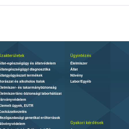
Szakterületek
Ügyintézés
Állat-egészségügy és állatvédelem
Élelmiszer
Állategészségügyi diagnosztika
Állat
Állatgyógyászati termékek
Növény
Borászat és alkoholos italok
Labor/Egyéb
Élelmiszer- és takarmánybiztonság
Élelmiszerlánc-biztonsági laborhálózat
Járványvédelem
Kiemelt ügyek, EUTR
Kockázatkezelés
Mezőgazdasági genetikai erőforrások
Gyakori kérdések
Növényvédelem