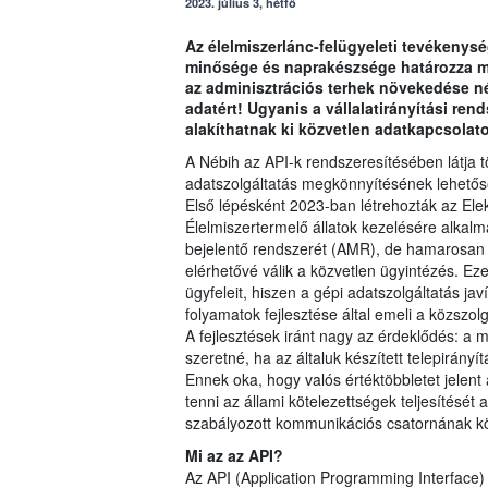
2023. július 3, hétfő
Az élelmiszerlánc-felügyeleti tevékenys
minősége és naprakészsége határozza me
az adminisztrációs terhek növekedése n
adatért! Ugyanis a vállalatirányítási rend
alakíthatnak ki közvetlen adatkapcsolato
A Nébih az API-k rendszeresítésében látja tö
adatszolgáltatás megkönnyítésének lehetősé
Első lépésként 2023-ban létrehozták az Ele
Élelmiszertermelő állatok kezelésére alkal
bejelentő rendszerét (AMR), de hamarosan a 
elérhetővé válik a közvetlen ügyintézés. Eze
ügyfeleit, hiszen a gépi adatszolgáltatás jav
folyamatok fejlesztése által emeli a közszol
A fejlesztések iránt nagy az érdeklődés: a 
szeretné, ha az általuk készített telepirány
Ennek oka, hogy valós értéktöbbletet jelen
tenni az állami kötelezettségek teljesítésé
szabályozott kommunikációs csatornának 
Mi az az API?
Az API (Application Programming Interface)