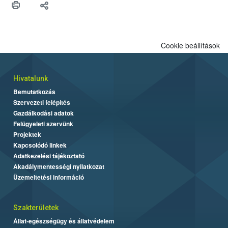
felhasználók számára is elérhető és ökológiai termesztésben is
engedélyezett.
Cookie beállítások
Hivatalunk
Bemutatkozás
Szervezeti felépítés
Gazdálkodási adatok
Felügyeleti szervünk
Projektek
Kapcsolódó linkek
Adatkezelési tájékoztató
Akadálymentességi nyilatkozat
Üzemeltetési információ
Szakterületek
Állat-egészségügy és állatvédelem