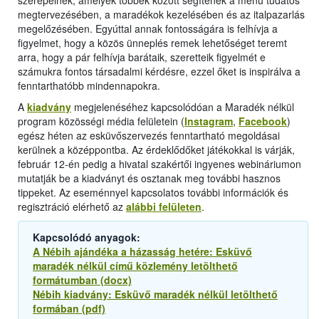
szerepelnek, amelyek többek között segítenek a menü tudatos
megtervezésében, a maradékok kezelésében és az italpazarlás
megelőzésében. Egyúttal annak fontosságára is felhívja a
figyelmet, hogy a közös ünneplés remek lehetőséget teremt
arra, hogy a pár felhívja barátaik, szeretteik figyelmét e
számukra fontos társadalmi kérdésre, ezzel őket is inspirálva a
fenntarthatóbb mindennapokra.
A
kiadvány
megjelenéséhez kapcsolódóan a Maradék nélkül
program közösségi média felületein (
Instagram
,
Facebook
)
egész héten az esküvőszervezés fenntartható megoldásai
kerülnek a középpontba. Az érdeklődőket játékokkal is várják,
február 12-én pedig a hivatal szakértői ingyenes webináriumon
mutatják be a kiadványt és osztanak meg további hasznos
tippeket. Az eseménnyel kapcsolatos további információk és
regisztráció elérhető az
alábbi felületen
.
Kapcsolódó anyagok:
A Nébih ajándéka a házasság hetére: Esküvő
maradék nélkül című közlemény letölthető
formátumban (docx)
Nébih kiadvány: Esküvő maradék nélkül letölthető
formában (pdf)