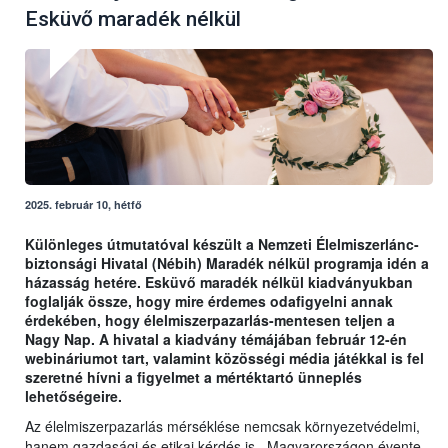
Esküvő maradék nélkül
2025. február 10, hétfő
Különleges útmutatóval készült a Nemzeti Élelmiszerlánc-
biztonsági Hivatal (Nébih) Maradék nélkül programja idén a
házasság hetére. Esküvő maradék nélkül kiadványukban
foglalják össze, hogy mire érdemes odafigyelni annak
érdekében, hogy élelmiszerpazarlás-mentesen teljen a
Nagy Nap. A hivatal a kiadvány témájában február 12-én
webináriumot tart, valamint közösségi média játékkal is fel
szeretné hívni a figyelmet a mértéktartó ünneplés
lehetőségeire.
Az élelmiszerpazarlás mérséklése nemcsak környezetvédelmi,
hanem gazdasági és etikai kérdés is. Magyarországon évente