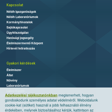
Kapcsolat
Nébih Igazgatóságok
Nébih Laboratóriumok
Kormányhivatalok
Sajtókapcsolat
Ügyfélszolgálat
Hatósági jogsegély
Élelmiszermentő Központ
Hírlevél feliratkozás
Gyakori kérdések
Élelmiszer
Állat
Növény
Laboratóriumok
Labor/Egyéb
Adatkezelési tájékoztatónkban
megismerheti, hogyan
gondoskodunk személyes adatai védelméről. Weboldalunk
cookie-kat (sütiket) használ a jobb felhasználói élmény
érdekében, melynek biztosításához kérjük, kattintson az