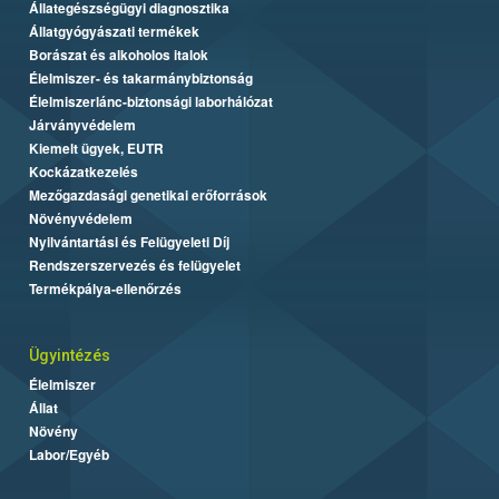
Állategészségügyi diagnosztika
Állatgyógyászati termékek
Borászat és alkoholos italok
Élelmiszer- és takarmánybiztonság
Élelmiszerlánc-biztonsági laborhálózat
Járványvédelem
Kiemelt ügyek, EUTR
Kockázatkezelés
Mezőgazdasági genetikai erőforrások
Növényvédelem
Nyilvántartási és Felügyeleti Díj
Rendszerszervezés és felügyelet
Termékpálya-ellenőrzés
Ügyintézés
Élelmiszer
Állat
Növény
Labor/Egyéb