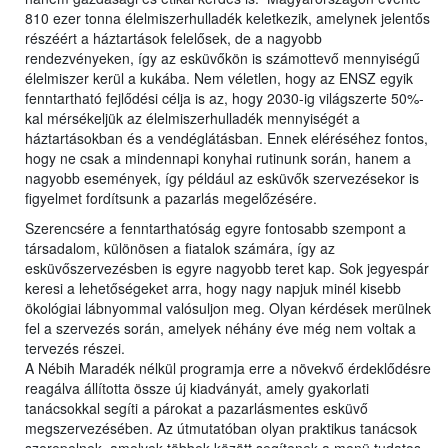
810 ezer tonna élelmiszerhulladék keletkezik, amelynek jelentős
részéért a háztartások felelősek, de a nagyobb
rendezvényeken, így az esküvőkön is számottevő mennyiségű
élelmiszer kerül a kukába. Nem véletlen, hogy az ENSZ egyik
fenntartható fejlődési célja is az, hogy 2030-ig világszerte 50%-
kal mérsékeljük az élelmiszerhulladék mennyiségét a
háztartásokban és a vendéglátásban. Ennek eléréséhez fontos,
hogy ne csak a mindennapi konyhai rutinunk során, hanem a
nagyobb események, így például az esküvők szervezésekor is
figyelmet fordítsunk a pazarlás megelőzésére.
Szerencsére a fenntarthatóság egyre fontosabb szempont a
társadalom, különösen a fiatalok számára, így az
esküvőszervezésben is egyre nagyobb teret kap. Sok jegyespár
keresi a lehetőségeket arra, hogy nagy napjuk minél kisebb
ökológiai lábnyommal valósuljon meg. Olyan kérdések merülnek
fel a szervezés során, amelyek néhány éve még nem voltak a
tervezés részei.
A Nébih Maradék nélkül programja erre a növekvő érdeklődésre
reagálva állította össze új kiadványát, amely gyakorlati
tanácsokkal segíti a párokat a pazarlásmentes esküvő
megszervezésében. Az útmutatóban olyan praktikus tanácsok