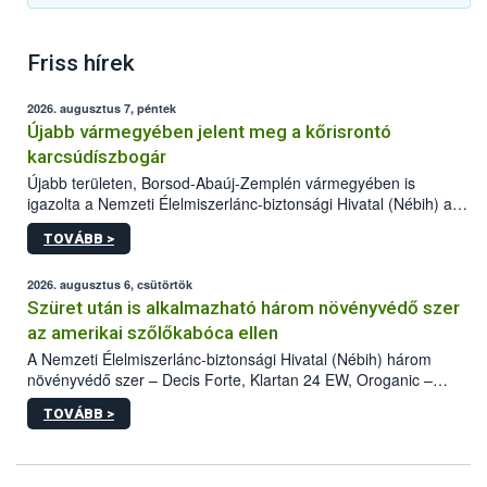
Friss hírek
2026. augusztus 7, péntek
Újabb vármegyében jelent meg a kőrisrontó
karcsúdíszbogár
Újabb területen, Borsod-Abaúj-Zemplén vármegyében is
igazolta a Nemzeti Élelmiszerlánc-biztonsági Hivatal (Nébih) a
kőrisrontó karcsúdíszbogár (Agrilus planipennis) jelenlétét. A
TOVÁBB >
kártevőt nem csak színcsapdában találták meg, de már fertőzött
fában is azonosították. A növényvédelmi szakemberek folytatják
az intenzív felderítést, emellett az intézkedéseket a szlovák
2026. augusztus 6, csütörtök
hatósággal is összehangolják a terjedés megállítása érdekében.
Szüret után is alkalmazható három növényvédő szer
az amerikai szőlőkabóca ellen
A Nemzeti Élelmiszerlánc-biztonsági Hivatal (Nébih) három
növényvédő szer – Decis Forte, Klartan 24 EW, Oroganic –
engedélyokiratát módosította, így azok a szüretet követően,
TOVÁBB >
egészen a vesszőérettség (BBCH 91) stádiumáig
felhasználhatóak a szőlőben. A kiterjesztések célja, hogy a korai
érésű szőlőkben is legyen lehetőség a károsító elleni további
védekezésre. Az Oroganic készítmény kis kiszerelésben kiskerti