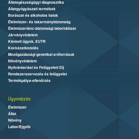
Állategészségügyi diagnosztika
Állatgyógyászati termékek
Borászat és alkoholos italok
Élelmiszer- és takarmánybiztonság
Élelmiszerlánc-biztonsági laborhálózat
Járványvédelem
Kiemelt ügyek, EUTR
Kockázatkezelés
Mezőgazdasági genetikai erőforrások
Növényvédelem
Nyilvántartási és Felügyeleti Díj
Rendszerszervezés és felügyelet
Termékpálya-ellenőrzés
Ügyintézés
Élelmiszer
Állat
Növény
Labor/Egyéb