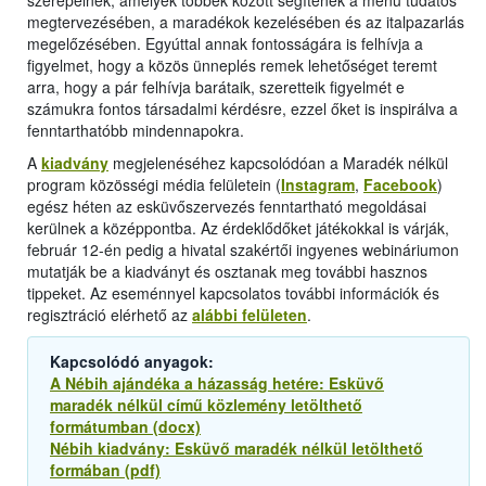
szerepelnek, amelyek többek között segítenek a menü tudatos
megtervezésében, a maradékok kezelésében és az italpazarlás
megelőzésében. Egyúttal annak fontosságára is felhívja a
figyelmet, hogy a közös ünneplés remek lehetőséget teremt
arra, hogy a pár felhívja barátaik, szeretteik figyelmét e
számukra fontos társadalmi kérdésre, ezzel őket is inspirálva a
fenntarthatóbb mindennapokra.
A
kiadvány
megjelenéséhez kapcsolódóan a Maradék nélkül
program közösségi média felületein (
Instagram
,
Facebook
)
egész héten az esküvőszervezés fenntartható megoldásai
kerülnek a középpontba. Az érdeklődőket játékokkal is várják,
február 12-én pedig a hivatal szakértői ingyenes webináriumon
mutatják be a kiadványt és osztanak meg további hasznos
tippeket. Az eseménnyel kapcsolatos további információk és
regisztráció elérhető az
alábbi felületen
.
Kapcsolódó anyagok:
A Nébih ajándéka a házasság hetére: Esküvő
maradék nélkül című közlemény letölthető
formátumban (docx)
Nébih kiadvány: Esküvő maradék nélkül letölthető
formában (pdf)