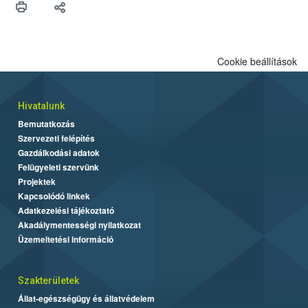
felhasználók számára is elérhető és ökológiai termesztésben is
engedélyezett.
Cookie beállítások
Hivatalunk
Bemutatkozás
Szervezeti felépítés
Gazdálkodási adatok
Felügyeleti szervünk
Projektek
Kapcsolódó linkek
Adatkezelési tájékoztató
Akadálymentességi nyilatkozat
Üzemeltetési információ
Szakterületek
Állat-egészségügy és állatvédelem