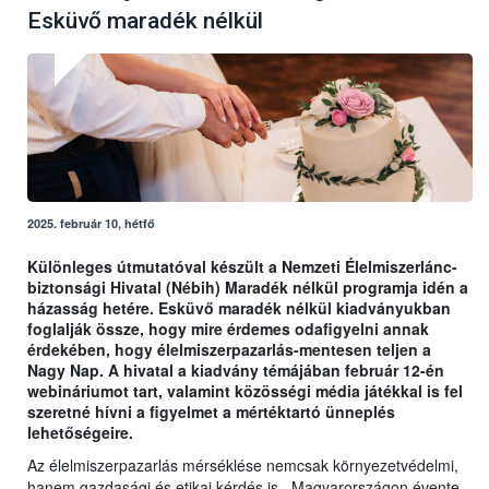
Esküvő maradék nélkül
2025. február 10, hétfő
Különleges útmutatóval készült a Nemzeti Élelmiszerlánc-
biztonsági Hivatal (Nébih) Maradék nélkül programja idén a
házasság hetére. Esküvő maradék nélkül kiadványukban
foglalják össze, hogy mire érdemes odafigyelni annak
érdekében, hogy élelmiszerpazarlás-mentesen teljen a
Nagy Nap. A hivatal a kiadvány témájában február 12-én
webináriumot tart, valamint közösségi média játékkal is fel
szeretné hívni a figyelmet a mértéktartó ünneplés
lehetőségeire.
Az élelmiszerpazarlás mérséklése nemcsak környezetvédelmi,
hanem gazdasági és etikai kérdés is. Magyarországon évente