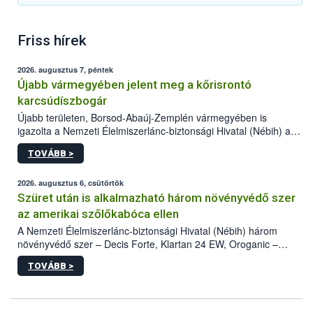
Friss hírek
2026. augusztus 7, péntek
Újabb vármegyében jelent meg a kőrisrontó
karcsúdíszbogár
Újabb területen, Borsod-Abaúj-Zemplén vármegyében is
igazolta a Nemzeti Élelmiszerlánc-biztonsági Hivatal (Nébih) a
kőrisrontó karcsúdíszbogár (Agrilus planipennis) jelenlétét. A
TOVÁBB >
kártevőt nem csak színcsapdában találták meg, de már fertőzött
fában is azonosították. A növényvédelmi szakemberek folytatják
az intenzív felderítést, emellett az intézkedéseket a szlovák
2026. augusztus 6, csütörtök
hatósággal is összehangolják a terjedés megállítása érdekében.
Szüret után is alkalmazható három növényvédő szer
az amerikai szőlőkabóca ellen
A Nemzeti Élelmiszerlánc-biztonsági Hivatal (Nébih) három
növényvédő szer – Decis Forte, Klartan 24 EW, Oroganic –
engedélyokiratát módosította, így azok a szüretet követően,
TOVÁBB >
egészen a vesszőérettség (BBCH 91) stádiumáig
felhasználhatóak a szőlőben. A kiterjesztések célja, hogy a korai
érésű szőlőkben is legyen lehetőség a károsító elleni további
védekezésre. Az Oroganic készítmény kis kiszerelésben kiskerti