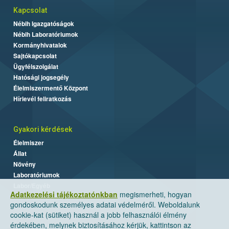
Kapcsolat
Nébih Igazgatóságok
Nébih Laboratóriumok
Kormányhivatalok
Sajtókapcsolat
Ügyfélszolgálat
Hatósági jogsegély
Élelmiszermentő Központ
Hírlevél feliratkozás
Gyakori kérdések
Élelmiszer
Állat
Növény
Laboratóriumok
Labor/Egyéb
Adatkezelési tájékoztatónkban
megismerheti, hogyan
gondoskodunk személyes adatai védelméről. Weboldalunk
cookie-kat (sütiket) használ a jobb felhasználói élmény
érdekében, melynek biztosításához kérjük, kattintson az