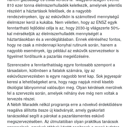
810 ezer tonna élelmiszerhulladék keletkezik, amelynek jelentős
részéért a háztartások felelősek, de a nagyobb
rendezvényeken, így az esküvőkön is számottevő mennyiségű
élelmiszer kerül a kukába. Nem véletlen, hogy az ENSZ egyik
fenntartható fejlődési célja is az, hogy 2030-ig világszerte 50%-
kal mérsékeljük az élelmiszerhulladék mennyiségét a
háztartásokban és a vendéglátásban. Ennek eléréséhez fontos,
hogy ne csak a mindennapi konyhai rutinunk során, hanem a
nagyobb események, így például az esküvők szervezésekor is
figyelmet fordítsunk a pazarlás megelőzésére.
Szerencsére a fenntarthatóság egyre fontosabb szempont a
társadalom, különösen a fiatalok számára, így az
esküvőszervezésben is egyre nagyobb teret kap. Sok jegyespár
keresi a lehetőségeket arra, hogy nagy napjuk minél kisebb
ökológiai lábnyommal valósuljon meg. Olyan kérdések merülnek
fel a szervezés során, amelyek néhány éve még nem voltak a
tervezés részei.
A Nébih Maradék nélkül programja erre a növekvő érdeklődésre
reagálva állította össze új kiadványát, amely gyakorlati
tanácsokkal segíti a párokat a pazarlásmentes esküvő
megszervezésében. Az útmutatóban olyan praktikus tanácsok