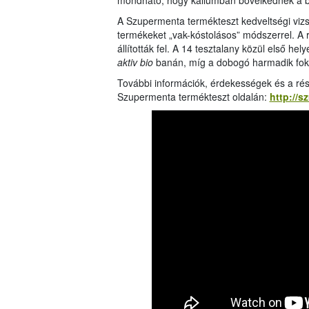
mondható, hogy káliumban bővelkednek a 
A Szupermenta termékteszt kedveltségi vizsg
termékeket „vak-kóstolásos” módszerrel. A ra
állították fel. A 14 tesztalany közül első hel
aktiv bio
banán, míg a dobogó harmadik fo
További információk, érdekességek és a rés
Szupermenta termékteszt oldalán:
http://s