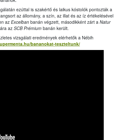
banánok.
álatán ezúttal is szakértő és laikus kóstolók pontozták a
ngsort az állomány, a szín, az illat és az íz értékelésével
yen az
Excelban
banán végzett, másodikként zárt a
Natur
kára az
SCB Prémium
banán került.
zletes vizsgálati eredmények elérhetők a Nébih
zupermenta.hu/bananokat-teszteltunk/