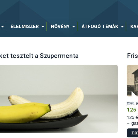
ÉLELMISZER
NÖVÉNY
ÁTFOGÓ TÉMÁK
KA
ket tesztelt a Szupermenta
Fris
2026. j
125 
125 é
– iga
állam
TO
15. sz