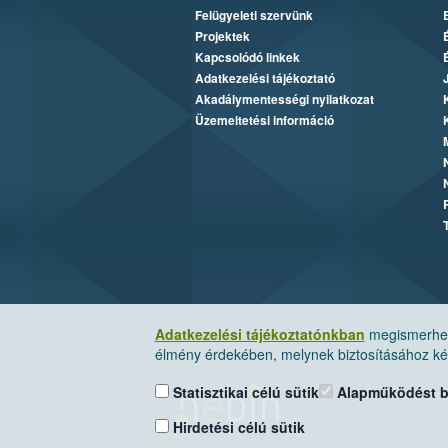
Felügyeleti szervünk
Projektek
Kapcsolódó linkek
Adatkezelési tájékoztató
Akadálymentességi nyilatkozat
Üzemeltetési információ
Adatkezelési tájékoztatónkban
megismerheti
élmény érdekében, melynek biztosításához kér
Statisztikai célú sütik
Alapműködést biz
Hirdetési célú sütik