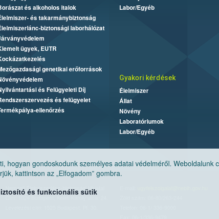
Borászat és alkoholos italok
Labor/Egyéb
Élelmiszer- és takarmánybiztonság
Élelmiszerlánc-biztonsági laborhálózat
Járványvédelem
Kiemelt ügyek, EUTR
Kockázatkezelés
Mezőgazdasági genetikai erőforrások
Gyakori kérdések
Növényvédelem
Nyilvántartási és Felügyeleti Díj
Élelmiszer
Rendszerszervezés és felügyelet
Állat
Termékpálya-ellenőrzés
Növény
Laboratóriumok
Labor/Egyéb
, hogyan gondoskodunk személyes adatai védelméről. Weboldalunk cook
jük, kattintson az „Elfogadom” gombra.
Nemzeti Élelmiszerlánc-biztonsági Hivatal
E-mail:
ugyfelszolgalat@nebih.gov.hu
tosító és funkcionális sütik
Cím: 1024 Budapest, Keleti Károly utca. 24.
Zöld szám: 06-80/263-244
Levelezési cím: 1525 Budapest. Pf. 30.
Telefon: 06-1/ 336-9000
Fax: 06-1/336-9479