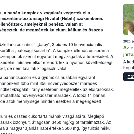
épüle
, a banán komplex vizsgálatát végezték el a
iszerlánc-biztonsági Hivatal (Nébih) szakemberei.
llenőriztek, amelyeknél penész, valamint
égeztek, de megmérték kalcium, kálium és összes
2026. j
etlánc polcairól 1 „baby”, 3 bio és 10 konvencionális
Az e
erült a „hatósági kosárba”. A komplex ellenőrzés során a
járta
 szempontok szerint egyaránt megvizsgálták a termékeket. A
A kedv
kedelmi mintavételkor ellenőrizték a nyomon követhetőségi
forga
t, de nem találtak kifogásolnivalót.
Korm.
k a banáncsúcson és a gyümölcs húsában egyaránt
TO
sérül
banánonként több mint 350 növényvédőszer-maradék
felme
indkét vizsgálati irány esetében megfeleltek az előírásoknak.
veszé
t kimutatható növényvédőszer-maradék. A többi 11 banán
Ezen 
, de azok mennyisége minden esetben a megengedett
vonni
jártas
álium és összes cukortartalmának vizsgálatára. Meglepő
snak bizonyult, átlagosan 3450 mg/kg-ot tartalmaztak. Az
ára a magyar ajánlás napi értéke 3500 mg, így túlzás nélkül