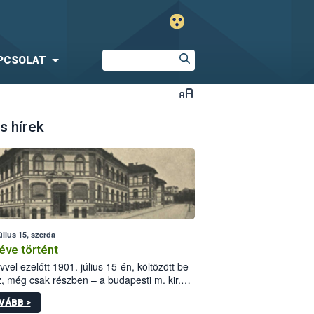
PCSOLAT
s hírek
úlius 15, szerda
éve történt
vvel ezelőtt 1901. július 15-én, költözött be
z, még csak részben – a budapesti m. kir.
i vetőmagvizsgáló állomás a Kis Rókus utca
VÁBB >
ám alatti, Czigler Győző által tervezett új