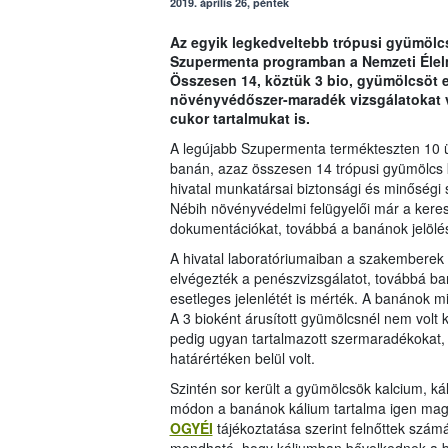
2019. április 26, péntek
Az egyik legkedveltebb trópusi gyümölcs
Szupermenta programban a Nemzeti Élelm
Összesen 14, köztük 3 bio, gyümölcsöt e
növényvédőszer-maradék vizsgálatokat v
cukor tartalmukat is.
A legújabb Szupermenta termékteszten 10 üzl
banán, azaz összesen 14 trópusi gyümölcs k
hivatal munkatársai biztonsági és minőségi
Nébih növényvédelmi felügyelői már a keres
dokumentációkat, továbbá a banánok jelölésé
A hivatal laboratóriumaiban a szakembere
elvégezték a penészvizsgálatot, továbbá 
esetleges jelenlétét is mérték. A banánok m
A 3 bioként árusított gyümölcsnél nem vol
pedig ugyan tartalmazott szermaradékokat
határértéken belül volt.
Szintén sor került a gyümölcsök kalcium, k
módon a banánok kálium tartalma igen maga
OGYÉI
tájékoztatása szerint felnőttek szám