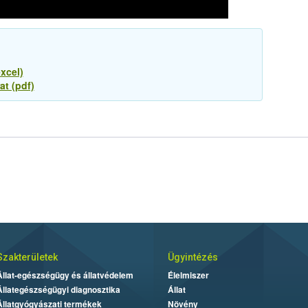
xcel)
at (pdf)
Szakterületek
Ügyintézés
Állat-egészségügy és állatvédelem
Élelmiszer
Állategészségügyi diagnosztika
Állat
Állatgyógyászati termékek
Növény