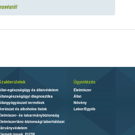
egségről
Szakterületek
Ügyintézés
Állat-egészségügy és állatvédelem
Élelmiszer
Állategészségügyi diagnosztika
Állat
Állatgyógyászati termékek
Növény
Borászat és alkoholos italok
Labor/Egyéb
Élelmiszer- és takarmánybiztonság
Élelmiszerlánc-biztonsági laborhálózat
Járványvédelem
Kiemelt ügyek, EUTR