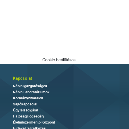
Cookie beállítások
Kapcsolat
Nébih Igazgatóságok
Nébih Laboratóriumok
Kormányhivatalok
Sajtókapcsolat
Ügyfélszolgálat
Hatósági jogsegély
Élelmiszermentő Központ
Hírlevél feliratkozás