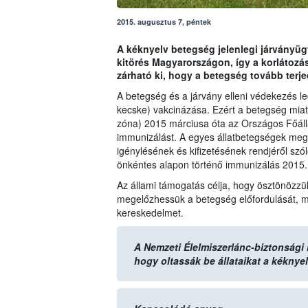
2015. augusztus 7, péntek
A kéknyelv betegség jelenlegi járványüg
kitörés Magyarországon, így a korlátozás
zárható ki, hogy a betegség tovább terje
A betegség és a járvány elleni védekezés l
kecske) vakcinázása. Ezért a betegség miatt
zóna) 2015 márciusa óta az Országos Főáll
immunizálást. A egyes állatbetegségek mege
igénylésének és kifizetésének rendjéről szó
önkéntes alapon történő immunizálás 2015. 
Az állami támogatás célja, hogy ösztönözzü
megelőzhessük a betegség előfordulását, me
kereskedelmet.
A Nemzeti Élelmiszerlánc-biztonsági Hi
hogy oltassák be állataikat a kéknye