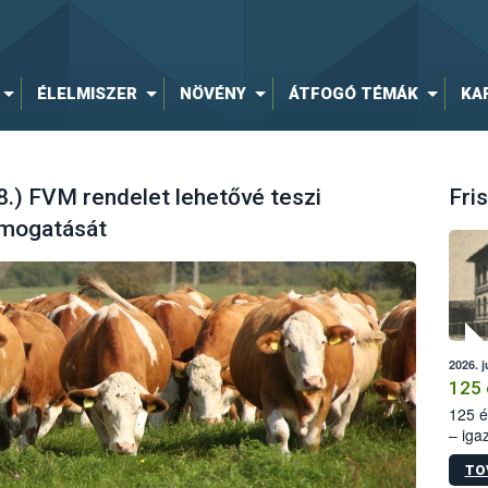
ÉLELMISZER
NÖVÉNY
ÁTFOGÓ TÉMÁK
KA
8.) FVM rendelet lehetővé teszi
Fris
ámogatását
2026. j
125 
125 é
– iga
állam
TO
15. sz