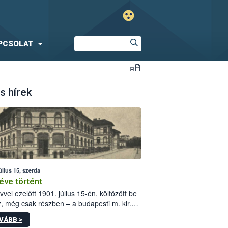
PCSOLAT
s hírek
úlius 15, szerda
éve történt
vvel ezelőtt 1901. július 15-én, költözött be
z, még csak részben – a budapesti m. kir.
i vetőmagvizsgáló állomás a Kis Rókus utca
VÁBB >
ám alatti, Czigler Győző által tervezett új