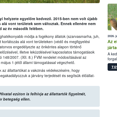
épüle
yi helyzete egyelőre kedvező. 2015-ben nem volt újabb
 alá vont területek sem változtak. Ennek ellenére nem
d az év második felében.
eghatékonyabb módja a fogékony állatok (szarvasmarha, juh,
2026. j
Az e
 korlátozás alá vont területeken (védő és megfigyelési
atorvos engedélyezte az önkéntes alapon történő
járta
lőzésével, illetve leküzdésével kapcsolatos támogatások
A kedv
ló 148/2007. (XII. 8.) FVM rendelet módosításával az
forga
május 1-jétől állami támogatással végezhető.
Korm.
TO
sérül
k az állattartókat a vakcinás védekezésére, hogy
felme
gakadályozzuk a járvány terjedését és segítsük élőállat-
veszé
Ezen 
vonni
jártas
vatal ezúton is felhívja az állattartók figyelmét,
lv betegség ellen.