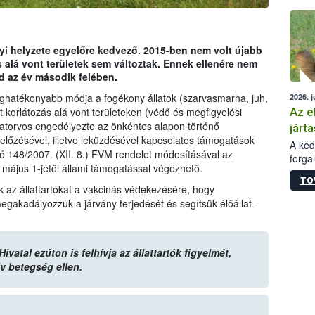
épüle
yi helyzete egyelőre kedvező. 2015-ben nem volt újabb
 alá vont területek sem változtak. Ennek ellenére nem
d az év második felében.
eghatékonyabb módja a fogékony állatok (szarvasmarha, juh,
2026. j
Az e
 korlátozás alá vont területeken (védő és megfigyelési
atorvos engedélyezte az önkéntes alapon történő
járta
lőzésével, illetve leküzdésével kapcsolatos támogatások
A kedv
ló 148/2007. (XII. 8.) FVM rendelet módosításával az
forga
május 1-jétől állami támogatással végezhető.
Korm.
TO
sérül
k az állattartókat a vakcinás védekezésére, hogy
felme
gakadályozzuk a járvány terjedését és segítsük élőállat-
veszé
Ezen 
vonni
jártas
vatal ezúton is felhívja az állattartók figyelmét,
lv betegség ellen.