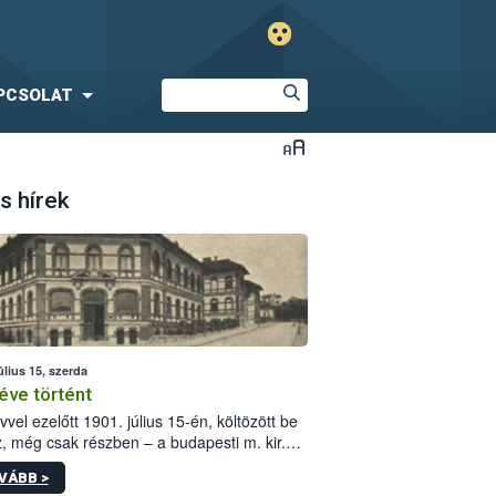
PCSOLAT
s hírek
úlius 15, szerda
éve történt
vvel ezelőtt 1901. július 15-én, költözött be
z, még csak részben – a budapesti m. kir.
i vetőmagvizsgáló állomás a Kis Rókus utca
VÁBB >
ám alatti, Czigler Győző által tervezett új