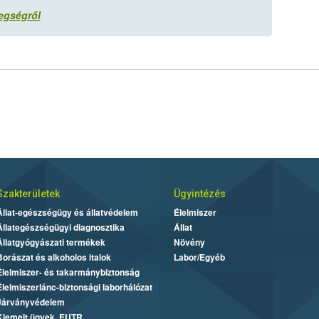
egségről
Szakterületek
Ügyintézés
Állat-egészségügy és állatvédelem
Élelmiszer
Állategészségügyi diagnosztika
Állat
Állatgyógyászati termékek
Növény
Borászat és alkoholos italok
Labor/Egyéb
Élelmiszer- és takarmánybiztonság
Élelmiszerlánc-biztonsági laborhálózat
Járványvédelem
Kiemelt ügyek, EUTR