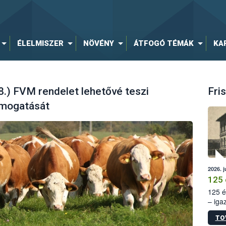
ÉLELMISZER
NÖVÉNY
ÁTFOGÓ TÉMÁK
KA
8.) FVM rendelet lehetővé teszi
Fris
ámogatását
2026. j
125 
125 é
– iga
állam
TO
15. sz