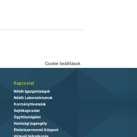
Cookie beállítások
Kapcsolat
Nébih Igazgatóságok
Nébih Laboratóriumok
Kormányhivatalok
Sajtókapcsolat
Ügyfélszolgálat
Hatósági jogsegély
Élelmiszermentő Központ
Hírlevél feliratkozás