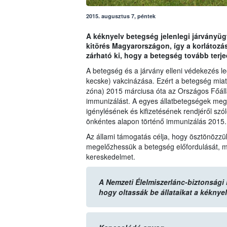
2015. augusztus 7, péntek
A kéknyelv betegség jelenlegi járványüg
kitörés Magyarországon, így a korlátozás
zárható ki, hogy a betegség tovább terje
A betegség és a járvány elleni védekezés l
kecske) vakcinázása. Ezért a betegség miatt
zóna) 2015 márciusa óta az Országos Főáll
immunizálást. A egyes állatbetegségek mege
igénylésének és kifizetésének rendjéről szó
önkéntes alapon történő immunizálás 2015. 
Az állami támogatás célja, hogy ösztönözzü
megelőzhessük a betegség előfordulását, me
kereskedelmet.
A Nemzeti Élelmiszerlánc-biztonsági Hi
hogy oltassák be állataikat a kéknye