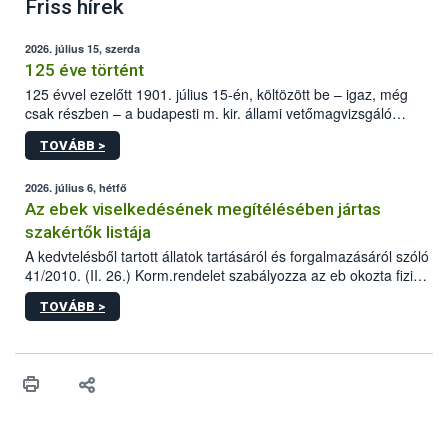
Friss hírek
2026. július 15, szerda
125 éve történt
125 évvel ezelőtt 1901. július 15-én, költözött be – igaz, még
csak részben – a budapesti m. kir. állami vetőmagvizsgáló
állomás a Kis Rókus utca 15. szám alatti, Czigler Győző által
TOVÁBB >
tervezett új épületébe.
2026. július 6, hétfő
Az ebek viselkedésének megítélésében jártas
szakértők listája
A kedvtelésből tartott állatok tartásáról és forgalmazásáról szóló
41/2010. (II. 26.) Korm.rendelet szabályozza az eb okozta fizikai
sérülés, illetve ennek veszélye keletkezésekor felmerülő
TOVÁBB >
hatósági feladatokat, valamint a veszélyes eb tartását és annak
engedélyezését. Ezen eljárások során szükség esetén be kell
vonni az ebek viselkedésének megítélésében jártas szakértőt.