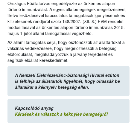
Országos Főállatorvos engedélyezte az önkéntes alapon
történő immunizálást. A egyes állatbetegségek megelőzésével,
illetve leküzdésével kapcsolatos támogatások igénylésének és
kifizetésének rendjéről szóló 148/2007. (XII. 8.) FVM rendelet
módosításával az önkéntes alapon történő immunizálás 2015.
május 1-jétől állami támogatással végezhető.
Az állami támogatás célja, hogy ösztönözzük az állattartókat a
vakcinás védekezésére, hogy megelőzhessük a betegség
előfordulását, megakadályozzuk a járvány terjedését és
segítsük élőállat-kereskedelmet.
A Nemzeti Élelmiszerlánc-biztonsági Hivatal ezúton
is felhívja az állattartók figyelmét, hogy oltassák be
állataikat a kéknyelv betegség ellen.
Kapcsolódó anyag
Kérdések és válaszok a kéknylev betegségről