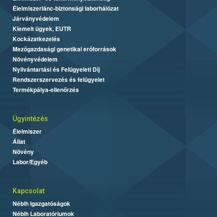
Élelmiszerlánc-biztonsági laborhálózat
Járványvédelem
Kiemelt ügyek, EUTR
Kockázatkezelés
Mezőgazdasági genetikai erőforrások
Növényvédelem
Nyilvántartási és Felügyeleti Díj
Rendszerszervezés és felügyelet
Termékpálya-ellenőrzés
Ügyintézés
Élelmiszer
Állat
Növény
Labor/Egyéb
Kapcsolat
Nébih Igazgatóságok
Nébih Laboratóriumok