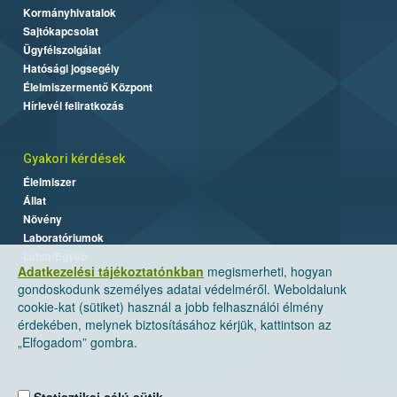
Kormányhivatalok
Sajtókapcsolat
Ügyfélszolgálat
Hatósági jogsegély
Élelmiszermentő Központ
Hírlevél feliratkozás
Gyakori kérdések
Élelmiszer
Állat
Növény
Laboratóriumok
Labor/Egyéb
Adatkezelési tájékoztatónkban
megismerheti, hogyan
gondoskodunk személyes adatai védelméről. Weboldalunk
cookie-kat (sütiket) használ a jobb felhasználói élmény
érdekében, melynek biztosításához kérjük, kattintson az
„Elfogadom” gombra.