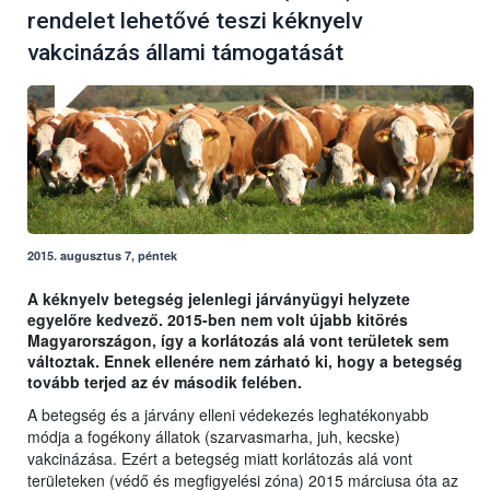
rendelet lehetővé teszi kéknyelv
vakcinázás állami támogatását
2015. augusztus 7, péntek
A kéknyelv betegség jelenlegi járványügyi helyzete
egyelőre kedvező. 2015-ben nem volt újabb kitörés
Magyarországon, így a korlátozás alá vont területek sem
változtak. Ennek ellenére nem zárható ki, hogy a betegség
tovább terjed az év második felében.
A betegség és a járvány elleni védekezés leghatékonyabb
módja a fogékony állatok (szarvasmarha, juh, kecske)
vakcinázása. Ezért a betegség miatt korlátozás alá vont
területeken (védő és megfigyelési zóna) 2015 márciusa óta az