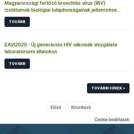
Magyarországi fertőző bronchitis vírus (IBV)
izolátumok biológiai tulajdonságainak jellemzése
állatkísérletes és molekuláris biológiai eszközökkel
TOVÁBB
EAVI2020 - Új generációs HIV vakcinák vizsgálata
laboratóriumi állatokon
TOVÁBB
TOVÁBBI HÍREK >
Előző
Következő
Cookie beállítások