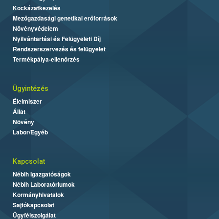
Kockázatkezelés
Mezőgazdasági genetikai erőforrások
Növényvédelem
Nyilvántartási és Felügyeleti Díj
Rendszerszervezés és felügyelet
Termékpálya-ellenőrzés
Ügyintézés
Élelmiszer
Állat
Növény
Labor/Egyéb
Kapcsolat
Nébih Igazgatóságok
Nébih Laboratóriumok
Kormányhivatalok
Sajtókapcsolat
Ügyfélszolgálat