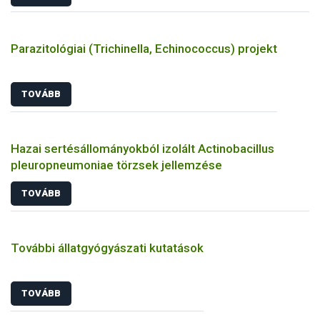
Parazitológiai (Trichinella, Echinococcus) projekt
TOVÁBB
Hazai sertésállományokból izolált Actinobacillus
pleuropneumoniae törzsek jellemzése
TOVÁBB
További állatgyógyászati kutatások
TOVÁBB