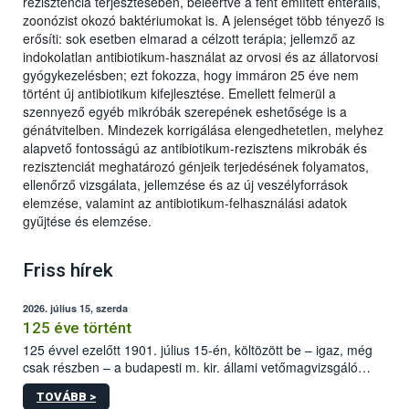
rezisztencia terjesztésében, beleértve a fent említett enterális,
zoonózist okozó baktériumokat is. A jelenséget több tényező is
erősíti: sok esetben elmarad a célzott terápia; jellemző az
indokolatlan antibiotikum-használat az orvosi és az állatorvosi
gyógykezelésben; ezt fokozza, hogy immáron 25 éve nem
történt új antibiotikum kifejlesztése. Emellett felmerül a
szennyező egyéb mikróbák szerepének eshetősége is a
génátvitelben. Mindezek korrigálása elengedhetetlen, melyhez
alapvető fontosságú az antibiotikum-rezisztens mikrobák és
rezisztenciát meghatározó génjeik terjedésének folyamatos,
ellenőrző vizsgálata, jellemzése és az új veszélyforrások
elemzése, valamint az antibiotikum-felhasználási adatok
gyűjtése és elemzése.
Friss hírek
2026. július 15, szerda
125 éve történt
125 évvel ezelőtt 1901. július 15-én, költözött be – igaz, még
csak részben – a budapesti m. kir. állami vetőmagvizsgáló
állomás a Kis Rókus utca 15. szám alatti, Czigler Győző által
TOVÁBB >
tervezett új épületébe.