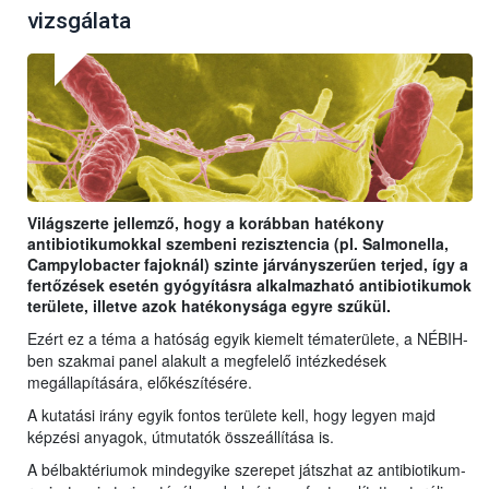
vizsgálata
Világszerte jellemző, hogy a korábban hatékony
antibiotikumokkal szembeni rezisztencia (pl. Salmonella,
Campylobacter fajoknál) szinte járványszerűen terjed, így a
fertőzések esetén gyógyításra alkalmazható antibiotikumok
területe, illetve azok hatékonysága egyre szűkül.
Ezért ez a téma a hatóság egyik kiemelt tématerülete, a NÉBIH-
ben szakmai panel alakult a megfelelő intézkedések
megállapítására, előkészítésére.
A kutatási irány egyik fontos területe kell, hogy legyen majd
képzési anyagok, útmutatók összeállítása is.
A bélbaktériumok mindegyike szerepet játszhat az antibiotikum-