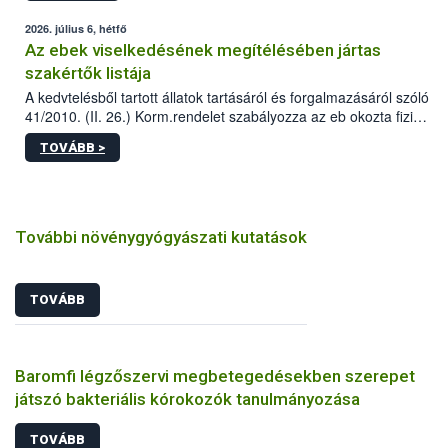
2026. július 6, hétfő
Az ebek viselkedésének megítélésében jártas
szakértők listája
A kedvtelésből tartott állatok tartásáról és forgalmazásáról szóló
41/2010. (II. 26.) Korm.rendelet szabályozza az eb okozta fizikai
sérülés, illetve ennek veszélye keletkezésekor felmerülő
TOVÁBB >
hatósági feladatokat, valamint a veszélyes eb tartását és annak
engedélyezését. Ezen eljárások során szükség esetén be kell
vonni az ebek viselkedésének megítélésében jártas szakértőt.
További növénygyógyászati kutatások
TOVÁBB
Baromfi légzőszervi megbetegedésekben szerepet
játszó bakteriális kórokozók tanulmányozása
TOVÁBB