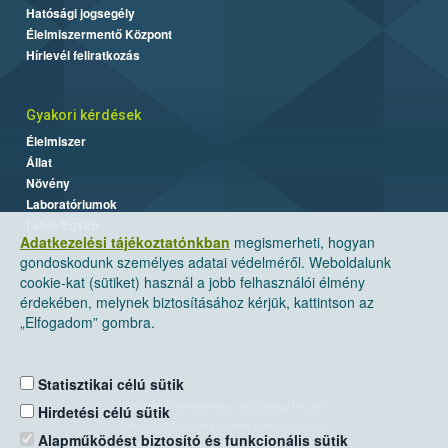
Hatósági jogsegély
Élelmiszermentő Központ
Hírlevél feliratkozás
Gyakori kérdések
Élelmiszer
Állat
Növény
Laboratóriumok
Labor/Egyéb
Adatkezelési tájékoztatónkban
megismerheti, hogyan
gondoskodunk személyes adatai védelméről. Weboldalunk
cookie-kat (sütiket) használ a jobb felhasználói élmény
érdekében, melynek biztosításához kérjük, kattintson az
„Elfogadom” gombra.
Statisztikai célú sütik
Nemzeti Élelmiszerlánc-biztonsági Hivatal
Hirdetési célú sütik
Cím: 1024 Budapest, Keleti Károly utca. 24.
Alapműködést biztosító és funkcionális sütik
Levelezési cím: 1525 Budapest. Pf. 30.