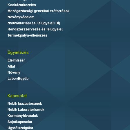
Kockázatkezelés
Mezőgazdasági genetikai erőforrások
Növényvédelem
Nyilvántartási és Felügyeleti Díj
Rendszerszervezés és felügyelet
Termékpálya-ellenőrzés
Ügyintézés
Élelmiszer
Állat
Növény
Labor/Egyéb
Kapcsolat
Nébih Igazgatóságok
Nébih Laboratóriumok
Kormányhivatalok
Sajtókapcsolat
Ügyfélszolgálat