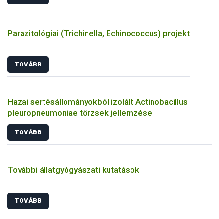
Parazitológiai (Trichinella, Echinococcus) projekt
TOVÁBB
Hazai sertésállományokból izolált Actinobacillus
pleuropneumoniae törzsek jellemzése
TOVÁBB
További állatgyógyászati kutatások
TOVÁBB