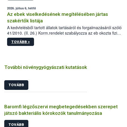
2026. július 6, hétfő
Az ebek viselkedésének megítélésében jártas
szakértők listája
A kedvtelésből tartott állatok tartásáról és forgalmazásáról szóló
41/2010. (II. 26.) Korm.rendelet szabályozza az eb okozta fizikai
sérülés, illetve ennek veszélye keletkezésekor felmerülő
TOVÁBB >
hatósági feladatokat, valamint a veszélyes eb tartását és annak
engedélyezését. Ezen eljárások során szükség esetén be kell
vonni az ebek viselkedésének megítélésében jártas szakértőt.
További növénygyógyászati kutatások
TOVÁBB
Baromfi légzőszervi megbetegedésekben szerepet
játszó bakteriális kórokozók tanulmányozása
TOVÁBB