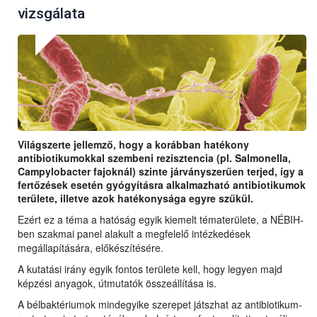
vizsgálata
Világszerte jellemző, hogy a korábban hatékony
antibiotikumokkal szembeni rezisztencia (pl. Salmonella,
Campylobacter fajoknál) szinte járványszerűen terjed, így a
fertőzések esetén gyógyításra alkalmazható antibiotikumok
területe, illetve azok hatékonysága egyre szűkül.
Ezért ez a téma a hatóság egyik kiemelt tématerülete, a NÉBIH-
ben szakmai panel alakult a megfelelő intézkedések
megállapítására, előkészítésére.
A kutatási irány egyik fontos területe kell, hogy legyen majd
képzési anyagok, útmutatók összeállítása is.
A bélbaktériumok mindegyike szerepet játszhat az antibiotikum-