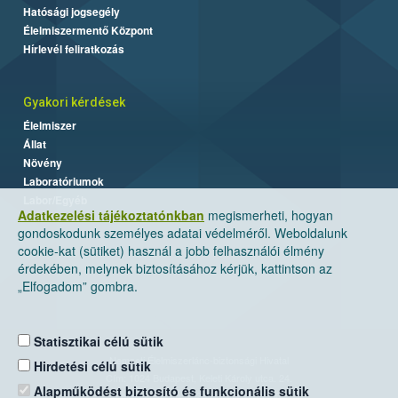
Hatósági jogsegély
Élelmiszermentő Központ
Hírlevél feliratkozás
Gyakori kérdések
Élelmiszer
Állat
Növény
Laboratóriumok
Labor/Egyéb
Adatkezelési tájékoztatónkban
megismerheti, hogyan
gondoskodunk személyes adatai védelméről. Weboldalunk
cookie-kat (sütiket) használ a jobb felhasználói élmény
érdekében, melynek biztosításához kérjük, kattintson az
„Elfogadom” gombra.
Statisztikai célú sütik
Nemzeti Élelmiszerlánc-biztonsági Hivatal
Hirdetési célú sütik
Cím: 1024 Budapest, Keleti Károly utca. 24.
Alapműködést biztosító és funkcionális sütik
Levelezési cím: 1525 Budapest. Pf. 30.