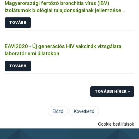
Magyarországi fertőző bronchitis vírus (IBV)
izolátumok biológiai tulajdonságainak jellemzése
állatkísérletes és molekuláris biológiai eszközökkel
TOVÁBB
EAVI2020 - Új generációs HIV vakcinák vizsgálata
laboratóriumi állatokon
TOVÁBB
TOVÁBBI HÍREK >
Előző
Következő
Cookie beállítások