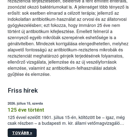
rezisztencia terjesztésében, beleértve a fent említett enterális,
zoonózist okozó baktériumokat is. A jelenséget több tényező is
erősíti: sok esetben elmarad a célzott terápia; jellemző az
indokolatlan antibiotikum-használat az orvosi és az állatorvosi
gyógykezelésben; ezt fokozza, hogy immáron 25 éve nem
történt új antibiotikum kifejlesztése. Emellett felmerül a
szennyező egyéb mikróbák szerepének eshetősége is a
génátvitelben. Mindezek korrigálása elengedhetetlen, melyhez
alapvető fontosságú az antibiotikum-rezisztens mikrobák és
rezisztenciát meghatározó génjeik terjedésének folyamatos,
ellenőrző vizsgálata, jellemzése és az új veszélyforrások
elemzése, valamint az antibiotikum-felhasználási adatok
gyűjtése és elemzése.
Friss hírek
2026. július 15, szerda
125 éve történt
125 évvel ezelőtt 1901. július 15-én, költözött be – igaz, még
csak részben – a budapesti m. kir. állami vetőmagvizsgáló
állomás a Kis Rókus utca 15. szám alatti, Czigler Győző által
TOVÁBB >
tervezett új épületébe.