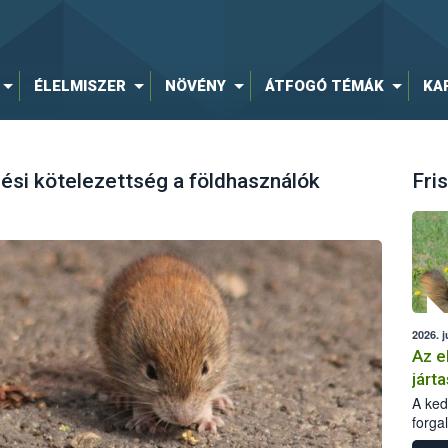
ÉLELMISZER
NÖVÉNY
ÁTFOGÓ TÉMÁK
KA
ési kötelezettség a földhasználók
Fris
2026. j
Az e
járta
A kedv
forga
Korm.