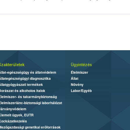
Szakterületek
Ügyintézés
Állat-egészségügy és állatvédelem
Élelmiszer
Állategészségügyi diagnosztika
Állat
Állatgyógyászati termékek
Növény
Borászat és alkoholos italok
Labor/Egyéb
Élelmiszer- és takarmánybiztonság
Élelmiszerlánc-biztonsági laborhálózat
Járványvédelem
Kiemelt ügyek, EUTR
Kockázatkezelés
Mezőgazdasági genetikai erőforrások