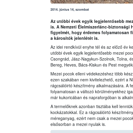
2014. június 14, szombat
Az utóbbi évek egyik legjelentősebb me
is. A Nemzeti Élelmiszerlánc-biztonsági 
figyelmét, hogy érdemes folyamatosan f
a károsítók jelenlétét is.
Az idei rendkívül enyhe tél és az előző év 
utóbbi évek egyik legjelentősebb mezei poc
Csongrád, Jász-Nagykun-Szolnok, Tolna, és
Bereg, Heves, Bács-Kiskun és Pest megyék
Mezei pocok elleni védekezéshez több kész
ezen szakában nem kivitelezhető, ezért a N
rágcsálóirtó készítmény alkalmazására. A f
folyamatosan a változó körülményekhez igazí
már kukoricában és napraforgóban is alka
A termelőknek azonban tisztába kell lenniü
kockázatokkal. Ez a rágcsálóirtó készítmény
méreganyag, ezért nem csak a mezei pocoko
elsősorban a mezei nyulak is.