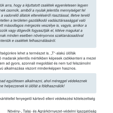
ük arra, hogy a kijuttatott csalétek egyenletesen legyen
zenek csomók, amiből a nyulak jelentős mennyiséget fel
vadonélő állatok eltereléséről riasztással, illetve terelő
tetlen a területen gazdálkodó vadásztársasággal való
tt másodlagos mérgezés veszélye is, vagyis, amikor a
dozók vagy dögevők fogyasztják el, kitéve magukat a
nak minden esetben növényorvos szaktanácsadóval
nteniük e csalétek felhasználásáról.
ségünkre lehet a természet is. „T”-alakú ülőfák
ozó madarak jelentős mértékben képesek csökkenteni a mezei
m ad gyors, azonnali megoldást és nem tud felszámolni
ávú alkalmazása viszont mindenképpen hasznos.
bad együttesen alkalmazni, ahol méreggel védekeznek
ne helyezzenek ki ülőfát a földhasználók!
ártétellel fenyegető kártevő elleni védekezési kötelezettség
Növény-, Talaj- és Agrárkörnyezet-védelmi Igazgatóság