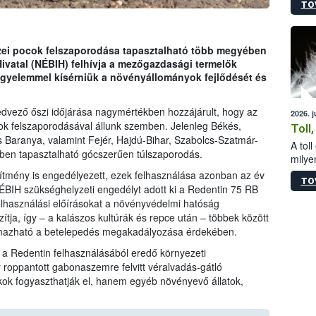
TO
sérül
felme
veszé
Ezen 
zei pocok felszaporodása tapasztalható több megyében
vonni
Hivatal (NÉBIH) felhívja a mezőgazdasági termelők
jártas
igyelemmel kísérniük a növényállományok fejlődését és
kedvező őszi időjárása nagymértékben hozzájárult, hogy az
2026. 
ok felszaporodásával állunk szemben. Jelenleg Békés,
Toll
 Baranya, valamint Fejér, Hajdú-Bihar, Szabolcs-Szatmár-
A tol
ben tapasztalható gócszerűen túlszaporodás.
milyen
illetv
ítmény is engedélyezett, ezek felhasználása azonban az év
TO
ÉBIH szükséghelyzeti engedélyt adott ki a Redentin 75 RB
elhasználási előírásokat a növényvédelmi hatóság
tja, így – a kalászos kultúrák és repce után – többek között
lmazható a betelepedés megakadályozása érdekében.
k a Redentin felhasználásából eredő környezeti
 roppantott gabonaszemre felvitt véralvadás-gátló
k fogyaszthatják el, hanem egyéb növényevő állatok,