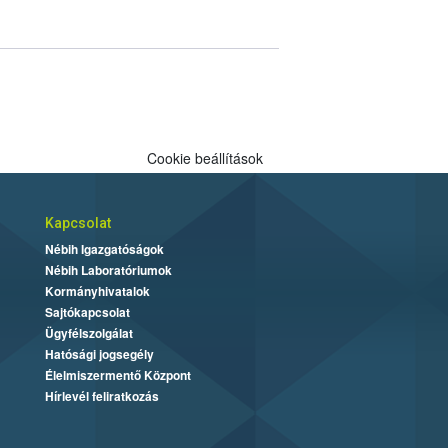
Cookie beállítások
Kapcsolat
Nébih Igazgatóságok
Nébih Laboratóriumok
Kormányhivatalok
Sajtókapcsolat
Ügyfélszolgálat
Hatósági jogsegély
Élelmiszermentő Központ
Hírlevél feliratkozás