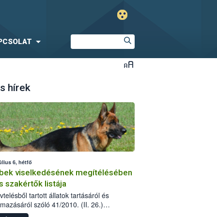
PCSOLAT
s hírek
úlius 6, hétfő
bek viselkedésének megítélésében
s szakértők listája
telésből tartott állatok tartásáról és
lmazásáról szóló 41/2010. (II. 26.)
rendelet szabályozza az eb okozta fizikai