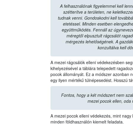
A felhasználónak figyelemmel kell lenni
szétterítve a területen, ne keletkez
tudnak venni. Gondoskodni kell továbbá a 
etetéssel. Minden esetben elengedhe
együttműködés. Fennáll az úgyneveze
méregtől elpusztult rágcsálót raga
mérgezés lehetőségének. A gazdák
konzultálva kell dö
A mezei rágcsálók elleni védekezésben segít
kihelyezésével a táblára telepedett ragad
pocok állományát. Ez a módszer azonban ne
egy ilyen mértékű túlnépesedést. Hosszú t
Fontos, hogy a két módszert nem sza
mezei pocok ellen, oda 
A mezei pocok elleni védekezés, mint nagy k
minden földhasználón kiemelt feladata.