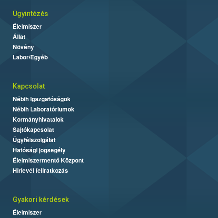
Ügyintézés
Élelmiszer
Állat
Növény
Labor/Egyéb
Kapcsolat
Nébih Igazgatóságok
Nébih Laboratóriumok
Kormányhivatalok
Sajtókapcsolat
Ügyfélszolgálat
Hatósági jogsegély
Élelmiszermentő Központ
Hírlevél feliratkozás
Gyakori kérdések
Élelmiszer