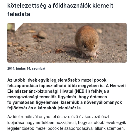
kötelezettség a földhasználók kiemelt
feladata
2014. június 14, szombat
Az utóbbi évek egyik legjelentősebb mezei pocok
felszaporodása tapasztalható több megyében is. A Nemzeti
Élelmiszerlánc-biztonsági Hivatal (NÉBIH) felhívja a
mezőgazdasági termelők figyelmét, hogy érdemes
folyamatosan figyelemmel kísérniük a növényállományok
fejlődését és a károsítók jelenlétét is.
Az idei rendkívül enyhe tél és az előző év kedvező őszi
időjárása nagymértékben hozzájárult, hogy az utóbbi évek egyik
legjelentősebb mezei pocok felszaporodásával állunk szemben.