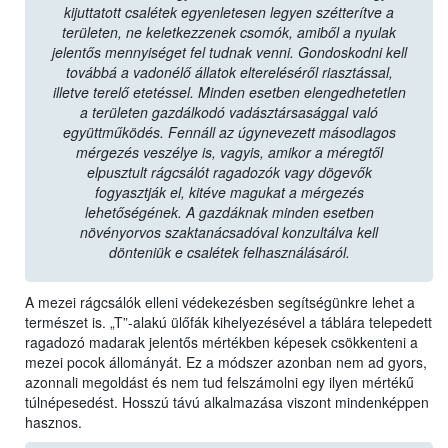
kijuttatott csalétek egyenletesen legyen szétterítve a
területen, ne keletkezzenek csomók, amiből a nyulak
jelentős mennyiséget fel tudnak venni. Gondoskodni kell
továbbá a vadonélő állatok eltereléséről riasztással,
illetve terelő etetéssel. Minden esetben elengedhetetlen
a területen gazdálkodó vadásztársasággal való
együttműködés. Fennáll az úgynevezett másodlagos
mérgezés veszélye is, vagyis, amikor a méregtől
elpusztult rágcsálót ragadozók vagy dögevők
fogyasztják el, kitéve magukat a mérgezés
lehetőségének. A gazdáknak minden esetben
növényorvos szaktanácsadóval konzultálva kell
dönteniük e csalétek felhasználásáról.
A mezei rágcsálók elleni védekezésben segítségünkre lehet a
természet is. „T”-alakú ülőfák kihelyezésével a táblára telepedett
ragadozó madarak jelentős mértékben képesek csökkenteni a
mezei pocok állományát. Ez a módszer azonban nem ad gyors,
azonnali megoldást és nem tud felszámolni egy ilyen mértékű
túlnépesedést. Hosszú távú alkalmazása viszont mindenképpen
hasznos.