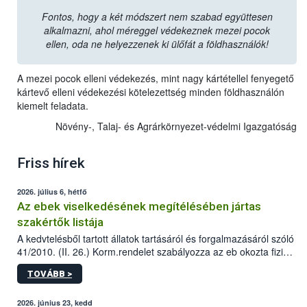
Fontos, hogy a két módszert nem szabad együttesen
alkalmazni, ahol méreggel védekeznek mezei pocok
ellen, oda ne helyezzenek ki ülőfát a földhasználók!
A mezei pocok elleni védekezés, mint nagy kártétellel fenyegető
kártevő elleni védekezési kötelezettség minden földhasználón
kiemelt feladata.
Növény-, Talaj- és Agrárkörnyezet-védelmi Igazgatóság
Friss hírek
2026. július 6, hétfő
Az ebek viselkedésének megítélésében jártas
szakértők listája
A kedvtelésből tartott állatok tartásáról és forgalmazásáról szóló
41/2010. (II. 26.) Korm.rendelet szabályozza az eb okozta fizikai
sérülés, illetve ennek veszélye keletkezésekor felmerülő
TOVÁBB >
hatósági feladatokat, valamint a veszélyes eb tartását és annak
engedélyezését. Ezen eljárások során szükség esetén be kell
vonni az ebek viselkedésének megítélésében jártas szakértőt.
2026. június 23, kedd