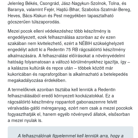
Jelenleg Békés, Csongrád, Jász-Nagykun-Szolnok, Tolna, és
Baranya, valamint Fejér, Hajdú-Bihar, Szabolcs-Szatmár-Bereg,
Heves, Bács-Kiskun és Pest megyékben tapasztalható
gócszerűen túlszaporodás.
Mezei pocok elleni védekezéshez több készítmény is
engedélyezett, ezek felhasználása azonban az év ezen
szakában nem kivitelezhető, ezért a NÉBIH szükséghelyzeti
engedélyt adott ki a Redentin 75 RB rágcsálóirtó készítmény
alkalmazására. A felhasználási előírásokat a növényvédelmi
hatóság folyamatosan a változó körülményekhez igazítja, így –
a kalászos kultúrák és repce után – többek között már
kukoricában és napraforgóban is alkalmazható a betelepedés
megakadályozása érdekében.
A termelőknek azonban tisztába kell lenniük a Redentin
felhasználásából eredő környezeti kockázatokkal. Ez a
rágcsálóirtó készítmény roppantott gabonaszemre felvitt
véralvadás-gátló méreganyag, ezért nem csak a mezei pocokok
fogyaszthatják el, hanem egyéb növényevő állatok, elsősorban
a mezei nyulak is.
A felhasználónak figyelemmel kell lenniük arra, hogy a