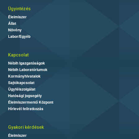
Ügyintézés
Élelmiszer
Állat
Növény
Labor/Egyéb
Kapcsolat
Nébih Igazgatóságok
Nébih Laboratóriumok
Kormányhivatalok
Sajtókapcsolat
Ügyfélszolgálat
Hatósági jogsegély
Élelmiszermentő Központ
Hírlevél feliratkozás
Gyakori kérdések
Élelmiszer