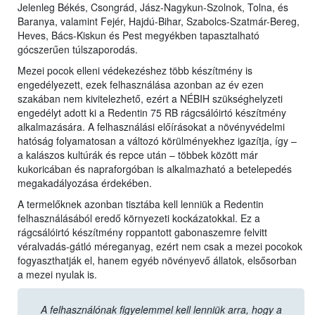
Jelenleg Békés, Csongrád, Jász-Nagykun-Szolnok, Tolna, és
Baranya, valamint Fejér, Hajdú-Bihar, Szabolcs-Szatmár-Bereg,
Heves, Bács-Kiskun és Pest megyékben tapasztalható
gócszerűen túlszaporodás.
Mezei pocok elleni védekezéshez több készítmény is
engedélyezett, ezek felhasználása azonban az év ezen
szakában nem kivitelezhető, ezért a NÉBIH szükséghelyzeti
engedélyt adott ki a Redentin 75 RB rágcsálóirtó készítmény
alkalmazására. A felhasználási előírásokat a növényvédelmi
hatóság folyamatosan a változó körülményekhez igazítja, így –
a kalászos kultúrák és repce után – többek között már
kukoricában és napraforgóban is alkalmazható a betelepedés
megakadályozása érdekében.
A termelőknek azonban tisztába kell lenniük a Redentin
felhasználásából eredő környezeti kockázatokkal. Ez a
rágcsálóirtó készítmény roppantott gabonaszemre felvitt
véralvadás-gátló méreganyag, ezért nem csak a mezei pocokok
fogyaszthatják el, hanem egyéb növényevő állatok, elsősorban
a mezei nyulak is.
A felhasználónak figyelemmel kell lenniük arra, hogy a