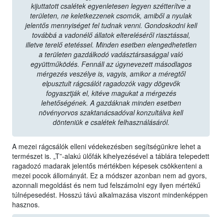
kijuttatott csalétek egyenletesen legyen szétterítve a
területen, ne keletkezzenek csomók, amiből a nyulak
jelentős mennyiséget fel tudnak venni. Gondoskodni kell
továbbá a vadonélő állatok eltereléséről riasztással,
illetve terelő etetéssel. Minden esetben elengedhetetlen
a területen gazdálkodó vadásztársasággal való
együttműködés. Fennáll az úgynevezett másodlagos
mérgezés veszélye is, vagyis, amikor a méregtől
elpusztult rágcsálót ragadozók vagy dögevők
fogyasztják el, kitéve magukat a mérgezés
lehetőségének. A gazdáknak minden esetben
növényorvos szaktanácsadóval konzultálva kell
dönteniük e csalétek felhasználásáról.
A mezei rágcsálók elleni védekezésben segítségünkre lehet a
természet is. „T”-alakú ülőfák kihelyezésével a táblára telepedett
ragadozó madarak jelentős mértékben képesek csökkenteni a
mezei pocok állományát. Ez a módszer azonban nem ad gyors,
azonnali megoldást és nem tud felszámolni egy ilyen mértékű
túlnépesedést. Hosszú távú alkalmazása viszont mindenképpen
hasznos.