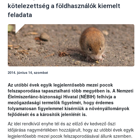
kötelezettség a földhasználók kiemelt
feladata
2014. június 14, szombat
Az utóbbi évek egyik legjelentősebb mezei pocok
felszaporodása tapasztalható több megyében is. A Nemzeti
Élelmiszerlánc-biztonsági Hivatal (NÉBIH) felhívja a
mezőgazdasági termelők figyelmét, hogy érdemes
folyamatosan figyelemmel kísérniük a növényállományok
fejlődését és a károsítók jelenlétét is.
Az idei rendkívül enyhe tél és az előző év kedvező őszi
időjárása nagymértékben hozzájárult, hogy az utóbbi évek egyik
legjelentősebb mezei pocok felszaporodásával állunk szemben.