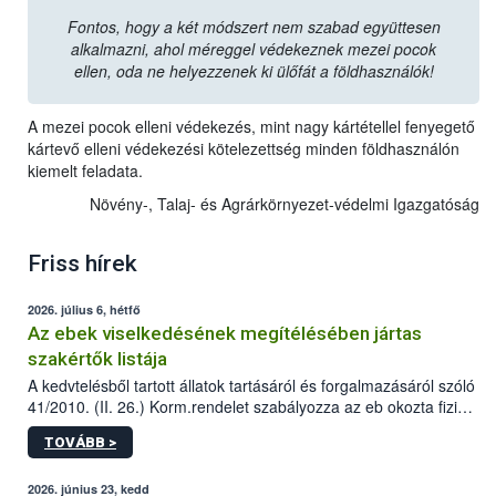
Fontos, hogy a két módszert nem szabad együttesen
alkalmazni, ahol méreggel védekeznek mezei pocok
ellen, oda ne helyezzenek ki ülőfát a földhasználók!
A mezei pocok elleni védekezés, mint nagy kártétellel fenyegető
kártevő elleni védekezési kötelezettség minden földhasználón
kiemelt feladata.
Növény-, Talaj- és Agrárkörnyezet-védelmi Igazgatóság
Friss hírek
2026. július 6, hétfő
Az ebek viselkedésének megítélésében jártas
szakértők listája
A kedvtelésből tartott állatok tartásáról és forgalmazásáról szóló
41/2010. (II. 26.) Korm.rendelet szabályozza az eb okozta fizikai
sérülés, illetve ennek veszélye keletkezésekor felmerülő
TOVÁBB >
hatósági feladatokat, valamint a veszélyes eb tartását és annak
engedélyezését. Ezen eljárások során szükség esetén be kell
vonni az ebek viselkedésének megítélésében jártas szakértőt.
2026. június 23, kedd