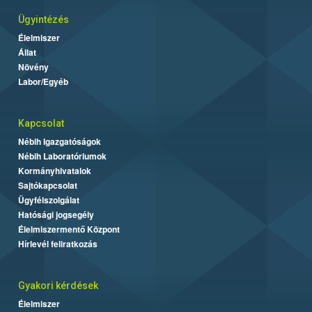
Ügyintézés
Élelmiszer
Állat
Növény
Labor/Egyéb
Kapcsolat
Nébih Igazgatóságok
Nébih Laboratóriumok
Kormányhivatalok
Sajtókapcsolat
Ügyfélszolgálat
Hatósági jogsegély
Élelmiszermentő Központ
Hírlevél feliratkozás
Gyakori kérdések
Élelmiszer