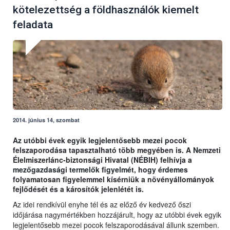
kötelezettség a földhasználók kiemelt
feladata
2014. június 14, szombat
Az utóbbi évek egyik legjelentősebb mezei pocok
felszaporodása tapasztalható több megyében is. A Nemzeti
Élelmiszerlánc-biztonsági Hivatal (NÉBIH) felhívja a
mezőgazdasági termelők figyelmét, hogy érdemes
folyamatosan figyelemmel kísérniük a növényállományok
fejlődését és a károsítók jelenlétét is.
Az idei rendkívül enyhe tél és az előző év kedvező őszi
időjárása nagymértékben hozzájárult, hogy az utóbbi évek egyik
legjelentősebb mezei pocok felszaporodásával állunk szemben.