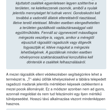
kijuttatott csalétek egyenletesen legyen szétterítve a
területen, ne keletkezzenek csomók, amiből a nyulak
jelentős mennyiséget fel tudnak venni. Gondoskodni kell
továbbá a vadonélő állatok eltereléséről riasztással,
illetve terelő etetéssel. Minden esetben elengedhetetlen
a területen gazdálkodó vadásztársasággal való
együttműködés. Fennáll az úgynevezett másodlagos
mérgezés veszélye is, vagyis, amikor a méregtől
elpusztult rágcsálót ragadozók vagy dögevők
fogyasztják el, kitéve magukat a mérgezés
lehetőségének. A gazdáknak minden esetben
növényorvos szaktanácsadóval konzultálva kell
dönteniük e csalétek felhasználásáról.
A mezei rágcsálók elleni védekezésben segítségünkre lehet a
természet is. „T”-alakú ülőfák kihelyezésével a táblára telepedett
ragadozó madarak jelentős mértékben képesek csökkenteni a
mezei pocok állományát. Ez a módszer azonban nem ad gyors,
azonnali megoldást és nem tud felszámolni egy ilyen mértékű
túlnépesedést. Hosszú távú alkalmazása viszont mindenképpen
hasznos.