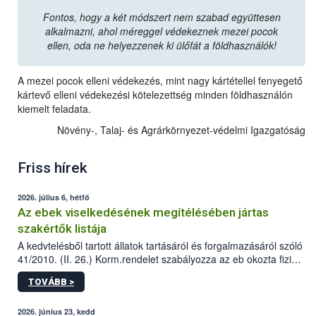
Fontos, hogy a két módszert nem szabad együttesen
alkalmazni, ahol méreggel védekeznek mezei pocok
ellen, oda ne helyezzenek ki ülőfát a földhasználók!
A mezei pocok elleni védekezés, mint nagy kártétellel fenyegető
kártevő elleni védekezési kötelezettség minden földhasználón
kiemelt feladata.
Növény-, Talaj- és Agrárkörnyezet-védelmi Igazgatóság
Friss hírek
2026. július 6, hétfő
Az ebek viselkedésének megítélésében jártas
szakértők listája
A kedvtelésből tartott állatok tartásáról és forgalmazásáról szóló
41/2010. (II. 26.) Korm.rendelet szabályozza az eb okozta fizikai
sérülés, illetve ennek veszélye keletkezésekor felmerülő
TOVÁBB >
hatósági feladatokat, valamint a veszélyes eb tartását és annak
engedélyezését. Ezen eljárások során szükség esetén be kell
vonni az ebek viselkedésének megítélésében jártas szakértőt.
2026. június 23, kedd