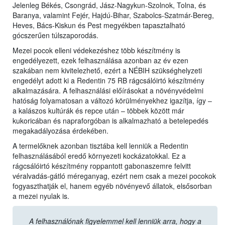
Jelenleg Békés, Csongrád, Jász-Nagykun-Szolnok, Tolna, és
Baranya, valamint Fejér, Hajdú-Bihar, Szabolcs-Szatmár-Bereg,
Heves, Bács-Kiskun és Pest megyékben tapasztalható
gócszerűen túlszaporodás.
Mezei pocok elleni védekezéshez több készítmény is
engedélyezett, ezek felhasználása azonban az év ezen
szakában nem kivitelezhető, ezért a NÉBIH szükséghelyzeti
engedélyt adott ki a Redentin 75 RB rágcsálóirtó készítmény
alkalmazására. A felhasználási előírásokat a növényvédelmi
hatóság folyamatosan a változó körülményekhez igazítja, így –
a kalászos kultúrák és repce után – többek között már
kukoricában és napraforgóban is alkalmazható a betelepedés
megakadályozása érdekében.
A termelőknek azonban tisztába kell lenniük a Redentin
felhasználásából eredő környezeti kockázatokkal. Ez a
rágcsálóirtó készítmény roppantott gabonaszemre felvitt
véralvadás-gátló méreganyag, ezért nem csak a mezei pocokok
fogyaszthatják el, hanem egyéb növényevő állatok, elsősorban
a mezei nyulak is.
A felhasználónak figyelemmel kell lenniük arra, hogy a