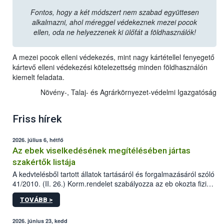
Fontos, hogy a két módszert nem szabad együttesen
alkalmazni, ahol méreggel védekeznek mezei pocok
ellen, oda ne helyezzenek ki ülőfát a földhasználók!
A mezei pocok elleni védekezés, mint nagy kártétellel fenyegető
kártevő elleni védekezési kötelezettség minden földhasználón
kiemelt feladata.
Növény-, Talaj- és Agrárkörnyezet-védelmi Igazgatóság
Friss hírek
2026. július 6, hétfő
Az ebek viselkedésének megítélésében jártas
szakértők listája
A kedvtelésből tartott állatok tartásáról és forgalmazásáról szóló
41/2010. (II. 26.) Korm.rendelet szabályozza az eb okozta fizikai
sérülés, illetve ennek veszélye keletkezésekor felmerülő
TOVÁBB >
hatósági feladatokat, valamint a veszélyes eb tartását és annak
engedélyezését. Ezen eljárások során szükség esetén be kell
vonni az ebek viselkedésének megítélésében jártas szakértőt.
2026. június 23, kedd