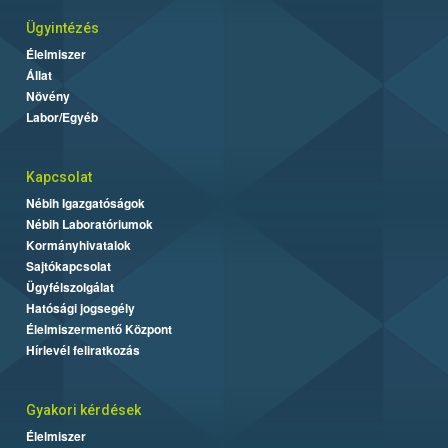
Ügyintézés
Élelmiszer
Állat
Növény
Labor/Egyéb
Kapcsolat
Nébih Igazgatóságok
Nébih Laboratóriumok
Kormányhivatalok
Sajtókapcsolat
Ügyfélszolgálat
Hatósági jogsegély
Élelmiszermentő Központ
Hírlevél feliratkozás
Gyakori kérdések
Élelmiszer