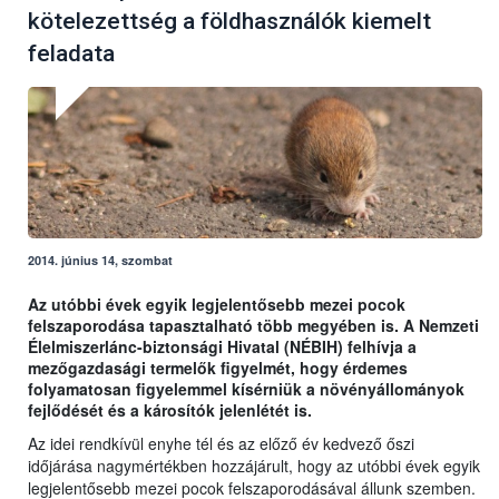
kötelezettség a földhasználók kiemelt
feladata
2014. június 14, szombat
Az utóbbi évek egyik legjelentősebb mezei pocok
felszaporodása tapasztalható több megyében is. A Nemzeti
Élelmiszerlánc-biztonsági Hivatal (NÉBIH) felhívja a
mezőgazdasági termelők figyelmét, hogy érdemes
folyamatosan figyelemmel kísérniük a növényállományok
fejlődését és a károsítók jelenlétét is.
Az idei rendkívül enyhe tél és az előző év kedvező őszi
időjárása nagymértékben hozzájárult, hogy az utóbbi évek egyik
legjelentősebb mezei pocok felszaporodásával állunk szemben.