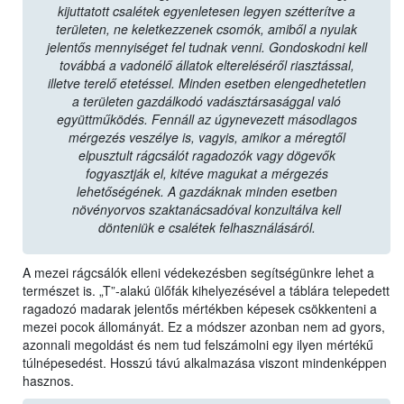
kijuttatott csalétek egyenletesen legyen szétterítve a
területen, ne keletkezzenek csomók, amiből a nyulak
jelentős mennyiséget fel tudnak venni. Gondoskodni kell
továbbá a vadonélő állatok eltereléséről riasztással,
illetve terelő etetéssel. Minden esetben elengedhetetlen
a területen gazdálkodó vadásztársasággal való
együttműködés. Fennáll az úgynevezett másodlagos
mérgezés veszélye is, vagyis, amikor a méregtől
elpusztult rágcsálót ragadozók vagy dögevők
fogyasztják el, kitéve magukat a mérgezés
lehetőségének. A gazdáknak minden esetben
növényorvos szaktanácsadóval konzultálva kell
dönteniük e csalétek felhasználásáról.
A mezei rágcsálók elleni védekezésben segítségünkre lehet a
természet is. „T”-alakú ülőfák kihelyezésével a táblára telepedett
ragadozó madarak jelentős mértékben képesek csökkenteni a
mezei pocok állományát. Ez a módszer azonban nem ad gyors,
azonnali megoldást és nem tud felszámolni egy ilyen mértékű
túlnépesedést. Hosszú távú alkalmazása viszont mindenképpen
hasznos.