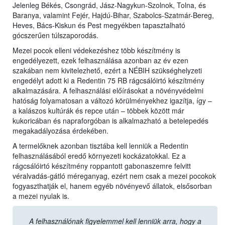
Jelenleg Békés, Csongrád, Jász-Nagykun-Szolnok, Tolna, és
Baranya, valamint Fejér, Hajdú-Bihar, Szabolcs-Szatmár-Bereg,
Heves, Bács-Kiskun és Pest megyékben tapasztalható
gócszerűen túlszaporodás.
Mezei pocok elleni védekezéshez több készítmény is
engedélyezett, ezek felhasználása azonban az év ezen
szakában nem kivitelezhető, ezért a NÉBIH szükséghelyzeti
engedélyt adott ki a Redentin 75 RB rágcsálóirtó készítmény
alkalmazására. A felhasználási előírásokat a növényvédelmi
hatóság folyamatosan a változó körülményekhez igazítja, így –
a kalászos kultúrák és repce után – többek között már
kukoricában és napraforgóban is alkalmazható a betelepedés
megakadályozása érdekében.
A termelőknek azonban tisztába kell lenniük a Redentin
felhasználásából eredő környezeti kockázatokkal. Ez a
rágcsálóirtó készítmény roppantott gabonaszemre felvitt
véralvadás-gátló méreganyag, ezért nem csak a mezei pocokok
fogyaszthatják el, hanem egyéb növényevő állatok, elsősorban
a mezei nyulak is.
A felhasználónak figyelemmel kell lenniük arra, hogy a